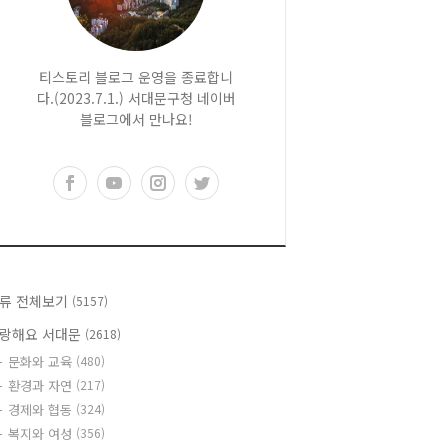
티스토리 블로그 운영을 종료합니
다.(2023.7.1.) 서대문구청 네이버
블로그에서 만나요!
류 전체보기
(5157)
랑해요 서대문
(2618)
문화와 교육
(480)
환경과 자연
(217)
경제와 협동
(324)
복지와 여성
(356)