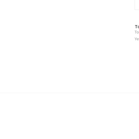
방
T
To
문
자
Ye
수