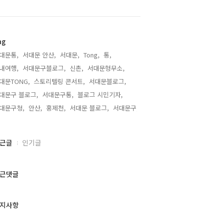
ag
대문통,
서대문 안산,
서대문,
Tong,
통,
내여행,
서대문구블로그,
신촌,
서대문형무소,
대문TONG,
스토리텔링 콘서트,
서대문블로그,
대문구 블로그,
서대문구통,
블로그 시민기자,
대문구청,
안산,
홍제천,
서대문 블로그,
서대문구,
근글
인기글
근댓글
지사항