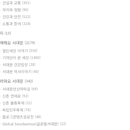
건설과 교통
(301)
자치와 청렴
(90)
건강과 안전
(522)
소통과 참여
(324)
공지
(15)
께해요 서대문
(2179)
열린세상 이야기
(550)
기자단이 본 세상
(1400)
서대문 건강밥상
(28)
서대문 역사이야기
(45)
러와요 서대문
(342)
서대문안산자락길
(69)
신촌 연세로
(92)
신촌 물총축제
(21)
독립민주축제
(76)
블로그콘텐츠공모전
(48)
Global Seodaemun(글로벌서대문)
(22)