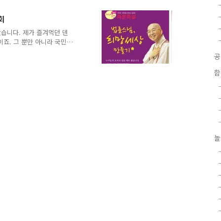
리 주 최 : 서대문구도시관리
 02)360-8560 사단법인
연회
 삶을 실현하기 위한, 서
습니다. 제가 즐겨먹던 덴
년 6월 창립되어 여러 사업
죠. 그 뿐만 아니라 국민
모로서의 ..
바나나우유도 100원인상 됐
하기 힘드시죠? 누군가에게
러분을 위해 서대문구와 평
함
라는 주제로 강연회를 준비
의 지도법사인 법륜스님은
왔다고 하는데요~ 강연은 대
려웠던 중소도시를 중심으로
놀