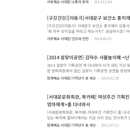
사랑해요 서대문/소통과 참여
2014.12.04
화음으로 기쁨과 희망의 메시지를 전하고, 관객과 하
요. 바로 '제19회 서대문구립여성합창단 정기연주회 "VIV
분을 기다립니다!! 이번 정기연주회는 창단 20주년을
[구강건강][아동극]서대문구 보건소 충치
민요, 가요, 팝송 등 다양한 레퍼토리로 구성되었고,
[구강건강][아동극] 서대문구 보건소 충치깨비 삼총사 
객이 함께하는 연주회라니 너무 기대가 됩니다.(두근두
'왜 자꾸 양치질을 하라고 하는거지?' 궁금하시죠? 
트 연주계의 유망주인 김세현 플루티스트, 남성중창단인 
으로 여러분에게 충치에 대해 알려드릴게요 어린이 
사랑해요 서대문/건강과 안전
2014.06.05
어린이들을 대상으로 구강건강의 중요성과 올바른 양
관을 조기에 정착시키고자 준비한 공연입니다. 충치
의 구강건강을 위협하는 충치깨비 삼총사의 한바탕 
[2014 설맞이공연] 김덕수 사물놀이패 
성을 일깨우고, 올바른 양치방법과 습관들이기 등 
어린이 구강 건강 실천을 유도하는 내용이예요^^* 음
2014 설맞이 기획공연 에 다녀와서 비가 내린 지난 토요
적 요소들로 구성되어 어린이들에게 오감을 자극 하
문 문화회관에서 열린 설맞이 기획공연 공연을 관람
다. 어린이 구강건강 아동극 공연에 ..
모였습니다. '난장트다'란 원래 '장이 열리다'라는 
함께해요 서대문/기자단이 본 세상
2014.01.28
다 떠들썩하게 벌어진 연희 속에서 고단한 삶을 이겨
설을 맞이해 지난해의 어려움을 훌훌털고 즐겁게 새
담아 준비한 이번 공연에 TONG이 함께 했습니다! 
[서대문문화회관, 북카페] 여성주간 기획전
발권을 위해 1시간 전부터 접수창구는 인산인해를 이루
엄마에게>를 다녀와서
인, 단체에서 신나는 사물놀이를 즐기기 위해 궂은 
데요, 차례를 기다리는 분들의 표정에는 공연에 대한
[서대문문화회관, 북카페] 여성주간 기획전시 를 다
다. 공연 시..
있는 북카페 갤러리에서는 지금 의미 있는 전시회가 
회는 (사)함께가는 서대문장애인부모회와 함께 어린이
함께해요 서대문/기자단이 본 세상
2012.07.11
여 라는 제목으로 개최한 것입니다. 전시 안내 기 간 : 2