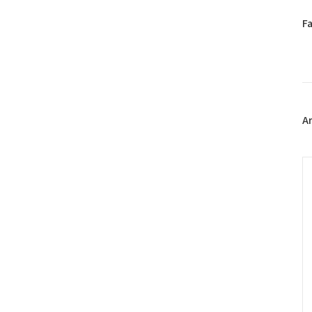
페
F
이
스
북
트
위
터
플
A
러
그
인
C