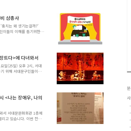
나가 되는 장을 마련하였어
A LA MUSICA"'가 여러
 기념하는 공연으로 가곡,
깨비 삼총사
 율동이 가미된 합창으로 관
'충치는 왜 생기는걸까?'
근^^) 특별 공연으로 플루
어린이들의 이해를 돕기위한
리앤아미치(Lee an..
구강건강 어린이 아동극은
치방법 그리고 구강건강 습
깨비 삼총사는요~ 어린이들
소동으로 구강 청결의 중요
<난장트다>에 다녀와서
충치깨비 삼총사의 모습으로
악과 율동 및 시각적 놀이
일(25일) 오후 2시, 서대
도록 눈높이에 맞추었습니
하기 위해 서대문구민들이
뜻으로 우리 선조들이 장터마
낼 여유를 찾았다고 합니다.
해를 시작하시라는 바람을
분
사전 예약으로 진행된 티켓
시 <나는 장애우, 나의
사
었습니다. 가족, 친구, 연
날씨에도 발걸음을 해 주셨는
 기대와 설렘이 가득했습니
녀와서 서대문문화회관 1층에
열리고 있습니다. 이번 전시
 및 청소년 작품을 초청하
012년 7월 2일 월요일 - 7