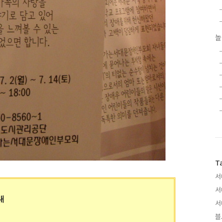
놀
T
서
서
내
서
블