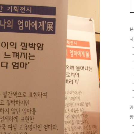
분
사
함