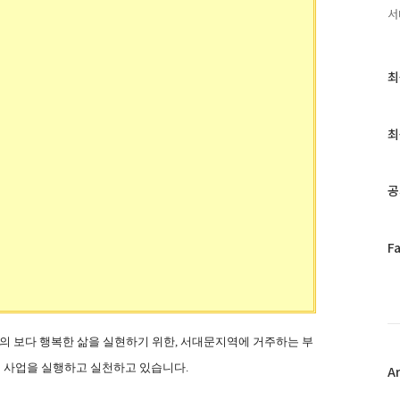
서
최
최
근
글
과
최
인
기
글
공
페
F
이
스
북
트
위
 보다 행복한 삶을 실현하기 위한, 서대문지역에 거주하는 부
터
러 사업을 실행하고 실천하고 있습니다.
플
A
러