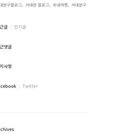
대문구블로그,
서대문 블로그,
국내여행,
서대문구,
근글
인기글
근댓글
지사항
acebook
Twitter
rchives