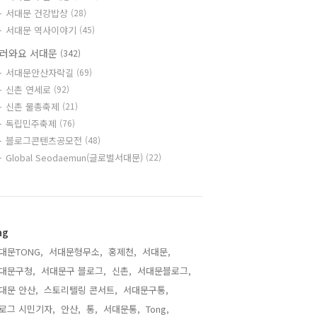
서대문 건강밥상
(28)
서대문 역사이야기
(45)
러와요 서대문
(342)
서대문안산자락길
(69)
신촌 연세로
(92)
신촌 물총축제
(21)
독립민주축제
(76)
블로그콘텐츠공모전
(48)
Global Seodaemun(글로벌서대문)
(22)
ag
대문TONG,
서대문형무소,
홍제천,
서대문,
대문구청,
서대문구 블로그,
신촌,
서대문블로그,
대문 안산,
스토리텔링 콘서트,
서대문구통,
로그 시민기자,
안산,
통,
서대문통,
Tong,