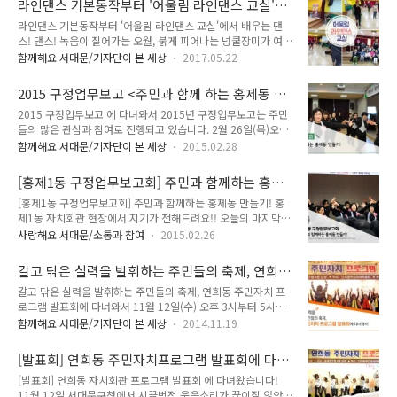
라인댄스 기본동작부터 '어울림 라인댄스 교실'에
운동으로 친구과 가족, 이웃과 함께 남녀노소 누구나 쉽게 배울
서 배우는 댄스! 댄스!
라인댄스 기본동작부터 '어울림 라인댄스 교실'에서 배우는 댄
수 있어 최근 우리나라에서 큰 인기를 끌고 있다. ▲ 지난 10월
스! 댄스! 녹음이 짙어가는 오월, 붉게 피어나는 넝쿨장미가 여름
28일 신촌에서 열린 '어울림 라인댄스 한마당 축제' 서대문구 어
이 오고 있음을 알리고 있습니다. 언제 봄이 왔는가 싶은데 벌써
울림 라인댄스 교실은 지난 5월부터 공원, 초등학교 등에서 운영
함께해요 서대문/기자단이 본 세상
2017.05.22
초여름의 더위가 찾아왔지요. 뜨거워지는 태양 아래 뭔가 즐겁고
되었는데요. 입소문을 타고 큰 인기를 얻어 약 800여명의 구민
신나는 일이 있을 것만 같을 때 서대문구의 여러 곳에서 '라인댄
이 참여하고 있답니다!^^ 이정도면 서대문을 대표하는 야외 생
2015 구정업무보고 <주민과 함께 하는 홍제동 만
스'를 배울 수 있다는 소식을 접하고 TONG지기가 다녀왔습니
활체육교실로 손색이 없..
들기>에 다녀와서
2015 구정업무보고 에 다녀와서 2015년 구정업무보고는 주민
다. 바로 어울림 라인댄스 교실인데요. 홍제천변 폭포마당, 홍은
들의 많은 관심과 참여로 진행되고 있습니다. 2월 26일(목)오후
동 중앙소공원, 안산벚꽃마당, 홍제천 연가교 광장, 무궁화동산
3시부터 열린 2015 홍제 1동 구정업무보고 행사에도 많은 분들
족구장 등에서 라인댄스 교실이 개설되었어요. 5월 19일(금) 오
함께해요 서대문/기자단이 본 세상
2015.02.28
이 함께 해 주셨습니다. 꽃샘추위로 쌀쌀한 날씨였지만 행사장은
후 5시에 고은초등학교로 찾아가 보았습니다. 고은초등학교 지
열기로 가득했습니다. 에 시민기자가 다녀왔습니다^^ 홍제1동
하 1층에 있는 체육관 입구에 들어서는데 흥겨운 음악이 흘러나
[홍제1동 구정업무보고회] 주민과 함께하는 홍제
주민자치회관에서 열린 구정업무보고회에는 많은 분들의 관심
왔습니다. 모두 열세분의 수강..
동 만들기!
[홍제1동 구정업무보고회] 주민과 함께하는 홍제동 만들기! 홍
으로 앉을 자리를 찾을 수가 없었습니다. 홍제1동 박영갑 동장은
제1동 자치회관 현장에서 지기가 전해드려요!! 오늘의 마지막
쌀쌀한 날씨에도 관심과 성원으로 자리를 꽉 채워주신 주민들에
마을이야기 장소는 도심과 자연이 어우러진 홍제1동의 이야기
게 감사를 전했습니다. 행사를 위해 참석해주신 내빈소개와 축사
사랑해요 서대문/소통과 참여
2015.02.26
입니다! 정말 많은 분들께서 참석해 주셨답니다! 홍제파출소 김
에 이어 정책기획담당자의 2014 성과 보고 및 2015년 주요 역
성주 소장님의 섹소폰 연주! 명품연주를 선보여 주셨답니다! 주
점 사업 보고가 시작되었습니다. 2014년 홍제1동이 역점을 두
갈고 닦은 실력을 발휘하는 주민들의 축제, 연희
민들의 앵콜이 이어질 정도로 훌륭한 연주 였답니다^^ 홍제1동
었던 사업에 대한 결과를 보..
동 주민자치 프로그램 발표회에 다녀와서
갈고 닦은 실력을 발휘하는 주민들의 축제, 연희동 주민자치 프
주민 여러분의 춤 사위를 볼 수 있는 기회! 라인댄스를 선보여 주
로그램 발표회에 다녀와서 11월 12일(수) 오후 3시부터 5시까
셨는데요~ 아마추어 실력이라고는 믿기지 않을 정도로 뺴어난
지 서대문구청 대강당에서는 연희동 주민자치 프로그램 발표회
실력을 뽐내주셨어요~ 모두가 라인댄스의 매력에 빠져버렸다는
함께해요 서대문/기자단이 본 세상
2014.11.19
가 있었습니다. 주민자치센터에서 갈고 닦은 실력을 마음껏 발휘
후일담을 살짝 전해드려요!!^^ 홍제1동의 모습을 보여주는 시
하는 연희동 자치센터의 축제였지요. 연희동 자치센터에서는 인
간! 홍제1동의 자랑인 동복지허브화에 대한 다양한 이야기를 전
[발표회] 연희동 주민자치프로그램 발표회에 다녀
문학 강좌, 노래교실, 요가, 댄스, 동양화반, 서예, 체조 등 50여
해주셨어요! 주민과 함께하기 위해 항상 노력하..
왔습니다!
[발표회] 연희동 자치회관 프로그램 발표회 에 다녀왔습니다!
개의 자치회관 프로그램이 있고, 이 프로그램들을 이용하는 수강
11월 12일 서대문구청에서 시끌벅적 웃음소리가 끊이질 않았는
생이 연 1,000여명에 이른다고 합니다. 12일에는 13개의 프로