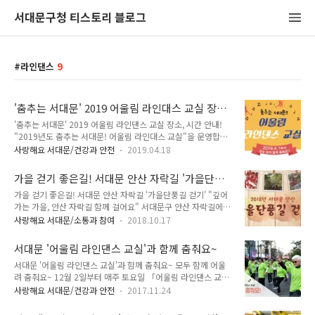
서대문구청 티스토리 블로그
라인댄스
9
'춤추는 서대문' 2019 어울림 라인대스 교실 장
소, 시간 안내!
'춤추는 서대문' 2019 어울림 라인댄스 교실 장소, 시간 안내!
"2019년도 춤추는 서대문! 어울림 라인대스 교실"을 운영합니
다. 연령, 성별에 관계없이 친구과 가족, 이웃과 함께 어울려 체
사랑해요 서대문/건강과 안전
2019.04.18
육활동을 즐길 수 있는 라인댄스, 여러분도 함께 하세요! :) 올해
는 총 13곳에서 라인댄스 교실이 열리고 10월까지 운영할 예정
가을 걷기 좋은길! 서대문 안산 자락길 '가을단풍
입니다. TONG지기와 함께 장소, 시간에 대해 알아볼까요!
길 걷기'
가을 걷기 좋은길! 서대문 안산 자락길 '가을단풍길 걷기' "깊어
2019년 서대문구 어울림 라인댄스 교실 ● 북성초등학교 운동
가는 가을, 안산 자락길 함께 걸어요" 서대문구 안산 자락길에서
장 : 화, 수, 목 / 07:00 ~ 08:00 ● 백련근린공원(홍은중, 서강
'2018 가을 단풍길 걷기' 행사가 열립니다. 서대문 안산은 해발
아파트 위) : 화, 수, 목 / 09:30 ~ 10:30 ● 홍은 중앙소공원(홍
사랑해요 서대문/소통과 참여
2018.10.17
296m로 쉬엄쉬엄 자연을 느낄 수 있는 걷기 좋은 산입니다. 인
은1동 주민센터 건너편) : 월, 수, 금 / 10:00 ~ 11:00 ● 고은초
왕산, 북한산 등의 장관을 한 눈에 조망할 수 있는 산이기도 하고
등학교 운동장 : 월, 수,..
서대문 '어울림 라인댄스 교실'과 함께 춤춰요~
요. 특히 걷기 코스인 '안산 자락길'은 계단을 없애고, 경사도를
서대문 '어울림 라인댄스 교실'과 함께 춤춰요~ 모두 함께 어울
낮춰 장애인, 어르신, 유아, 임산부 등 보행약자도 쉽게 걸을 수
려 춤춰요~ 12월 2일부터 매주 토요일 「어울림 라인댄스 교
있도록 조성한 무장애 순환형 숲길입니다. TONG지기와 함께 자
실」이 운영됩니다~ 연령, 성별에 상관없이 서대문구에 거주하
세히 알아볼까요~^^ 2018년 서대문 안산 가을단풍길 걷기 ●
사랑해요 서대문/건강과 안전
2017.11.24
는 구민이면 누구나 OK!! 아직 '라인댄스'가 생소하세요? 라인댄
일 시 : 2018년 10월 27일 토요일 / 오전 8시 ● 장 소 : 서대문
스란? 여러 사람과 함께 앞줄과 옆줄의 줄을 만들어 춤을 추는
안산벚꽃마당(서대문구청 뒤편) ● 내 용 - 문화..