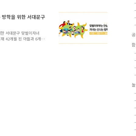
책과 발전과정에서 남녀가 동
 여성의 성장과 안전이 구
화도시 조성협의체, 서포터즈
는 방학을 위한 서대문구
(화) ○ 모집인원 : 총50명(조성협의
공디자인, 일자리, 돌봄·교육,
 위한 서대문구 맞벌이자녀
재 42개월 된 아들과 6개
으로 회사에 출퇴근하며 아
함
해 육아휴직을 냈어요. 육
 하는데 아이들을 어디에
녀 문제로 고민입니다. "아
 날 때마다 전화를 하지만
학 시즌에 가장 큰 걱정을
 집에 있는 아이들이 걱정
놀