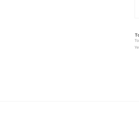
방
T
To
문
자
Ye
수