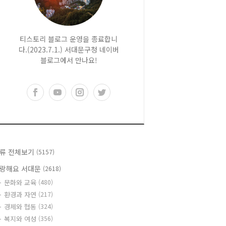
티스토리 블로그 운영을 종료합니
다.(2023.7.1.) 서대문구청 네이버
블로그에서 만나요!
류 전체보기
(5157)
랑해요 서대문
(2618)
문화와 교육
(480)
환경과 자연
(217)
경제와 협동
(324)
복지와 여성
(356)