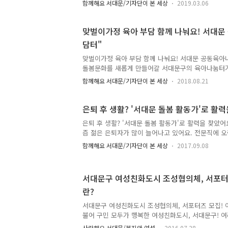
함께해요 서대문/기자단이 본 세상
2019.03.06
소통 기능이 구체적으로 실현되는 곳입니다. 서대문
센터 ● 주소 : 서울특별시 서대문구 증가로 244 2층 ●
7530~1 ● 이용방법 : 회원제(직접 방문하여 회원가
맞벌이가정 육아 부담 함께 나눠요! 서대문
이지 : https://www.liveinkorea.kr/center/main/
담터"
centerId=seodaemungu ● 페이스북 :
https://www.facebook.com/sdmmcc 겨울눈
맞벌이가정 육아 부담 함께 나눠요! 서대문 공동육아
돌봄문화를 새롭게 만들어갈 서대문구의 육아나눔터가
필요한 초등학생 아이들을 위한 안전하고 신나는 공간
함께해요 서대문/기자단이 본 세상
2018.08.21
말, 연희동 성원아파트 관리사무소 2층 공간에 제1
인 '신한 꿈도담터'가 문을 열었습니다. 여성가족부
사업으로 시행하는 초등돌봄 공동육아나눔터 리모델링
은퇴 후 생활? '서대문 돌봄 활동가'로 활
대문가 선정돼 초등돌봄 공동육아나눔터를 처음 선보
은퇴 후 생활? '서대문 돌봄 활동가'로 활력을 찾았어
육아나눔터에서 많이 활용되는 품앗이 공동육아 형태
즘 젊은 은퇴자가 많이 늘어나고 있어요. 전문직에 
영유아를 대상으로 하는 경우가 많았습니다. 초등 자
하게되면 일이 없어서 이곳저곳을 찾아다니지만 마땅
는 이용하기 어려운 경우가 있었어..
함께해요 서대문/기자단이 본 세상
2017.09.08
합니다. 그 반대로 초저출산으로 OECD 국가 중 꼴
서 아이들 돌보는 교사가 부족한 현실이지요. 방과 후
교에 가보면 교사에 비해 학생들이 너무 많아서 제대
서대문구 여성친화도시 조성협의체, 서포터
이에요. ▲ 방과 후 책을 보는 아이들 그래서 서대문구
란?
여예산으로 1억 2천만 원의 사업을 제안하고 사업비를 
사'를 양성하기 시작했어요. 방과 후 아이들과 부모
서대문구 여성친화도시 조성협의체, 서포터즈 모집! 
어요. 이번 서..
불어 구민 모두가 행복한 여성친화도시, 서대문구! 
합니다. 여성친화도시 서대문구를 만들기 위해 함께 해
사랑해요 서대문/복지와 여성
2016.07.28