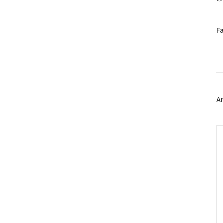
페
F
이
스
북
트
위
터
플
A
러
그
인
C