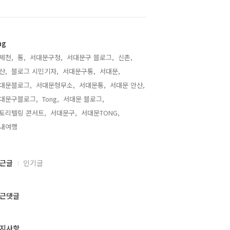
ag
제천,
통,
서대문구청,
서대문구 블로그,
신촌,
산,
블로그 시민기자,
서대문구통,
서대문,
대문블로그,
서대문형무소,
서대문통,
서대문 안산,
대문구블로그,
Tong,
서대문 블로그,
토리텔링 콘서트,
서대문구,
서대문TONG,
내여행,
근글
인기글
근댓글
지사항