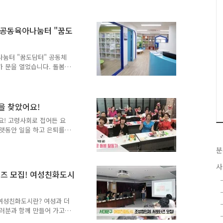
구 건강가정·다문화가족지원
 전화번호 : 02-375-
입 후 프로그램 참여) ● 홈페
 공동육아나눔터 "꿈도
main.do?
이 소복하게 내린 날, 서대문..
나눔터 "꿈도담터" 공동체
 문을 열었습니다. 돌봄이
을 소개합니다. 지난 7월
호 초등돌봄 공동육아나눔터
와 신한금융그룹이 민관 협력
 사업 제1호 대상지로 서
력을 찾았어요!
이게 되었답니다. 기존 공동
요! 고령사회로 접어든 요
는 보호자가 동반해야 하고
오랫동안 일을 하고 은퇴를
녀를 둔 맞벌이가정 등에서
한 일자리를 찾지 못하곤
찌를 달리고 있는 우리나라에
분
 돌봄 교육을 하는 초등학
사
로 케어가 안되고 있는 상황
즈 모집! 여성친화도시
는 2016년 서울시 시민참
받아 '2017년 돌봄 교
님들에게 정말 좋은 소식이였
여성친화도시란? 여성과 더
여러분과 함께 만들어 가고자
주세요~ ^^ tong지기가