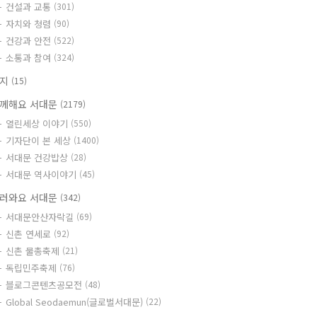
건설과 교통
(301)
자치와 청렴
(90)
건강과 안전
(522)
소통과 참여
(324)
공지
(15)
께해요 서대문
(2179)
열린세상 이야기
(550)
기자단이 본 세상
(1400)
서대문 건강밥상
(28)
서대문 역사이야기
(45)
러와요 서대문
(342)
서대문안산자락길
(69)
신촌 연세로
(92)
신촌 물총축제
(21)
독립민주축제
(76)
블로그콘텐츠공모전
(48)
Global Seodaemun(글로벌서대문)
(22)