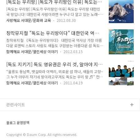
[독도는 우리땅] [독도가 우리땅인 이유] 독도는
택했습니다. 5천년 한반도를 지켜온 아름다운 우리 땅 독도에
데,2000년 민간단체인 ..
우리땅 대한민국 땅입니다!
[독도는 우리땅] [독도가 우리땅인 이유] 독도는 우리땅 대한민
TONG이 다녀왔습니다. ^^ 서울에서 묵호항까지 차로 3시간,
국 땅입니다! 대한민국 사람이라면 누구나 다 알고 있는 노래~!!
묵호에서 울릉도까지 배로 3시간, 그리고 울릉도에서 독도까지
옆에 누군가가 계시다면 속으로 조용히 부르셔도 좋습니다. 다
배로 1시간 30분을 달려 도착한 독도! 말로만 듣고 사진으로만
사랑해요 서대문/문화와 교육
2012.08.30
같이 한번 불러볼까요? "울릉도 동남쪽 뱃길따라 이백리 외로운
보던 그 땅을 직접 밟을 수 있었던 건 행운이었습니다. 파도가 조
섬 하나 새들의 고향 그 누가 아무리 자기 땅이라고 우겨도 독도
금이라도 거세면 선착장에 접안하지 못하고 해상에서 마주하는
창작뮤지컬 "독도는 우리땅이다" 대한민국 역사
는 우리땅 우리땅!!" 이 노래는 우리나라 교과서에도 실린만큼
경우가 빈번하다고 해서 삼대가 복..
상 가장 아름다운 로맨틱 스토리
창작뮤지컬 《독도는 우리땅이다》 대한민국 역사상 가장 아름
어린아이들도 많이 알고 있죠.. 하지만 위 소절 외에도 가사가 더
다운 로맨틱 스토리 사람도 새들도 구원받는 아름다운 섬 독도,
있다는 걸 아시나요? 한번 더 불러볼까요? 위에 노래처럼 음은
국경과 역사를 거슬러 이제 우리는 그곳에서 사랑과 구원을 찾습
똑같답니다. "지증왕 삼십년 섬나라 우산국 세종실록지리지 오
함께해요 서대문/열린세상 이야기
2012.03.15
니다 서대문구도시관리공단(이사장 정일택)이 운영하는 서대문
십쪽의 세째줄 하와이는 미국땅 대마도는 몰라도 독도는 우리땅
문화회관에서 오는 3월 22일부터 24일까지 창작뮤지컬 《독도
러일전쟁직후에 임자없는 섬이라고 억지로 우기면 정말 곤란해
[독도 지키기] 독도 영유권은 우리 것, 알아야 지
는 우리 땅이다》를 문화회관 대극장 무대에 올립니다. 이번 공
신라장군 이사부 지하에서 웃..
킬 수 있어요
“울릉도 동남쪽, 뱃길따라 이백리, 외로운 섬 하나, 새들의 고향~
연은 서대문문화회관에서 처음으로 공연되어 이후 전국 각지의
그 누가 아무리 자기네 땅이라고우겨도 독도는 우리 땅 ♬” 전국
문예회관에서 순회 공연될 예정입니다. 이번 작품이 서대문구문
민이 다 알고 있는 이 노래처럼, 누가 뭐라해도 독도는 분명 우리
화회관에서 첫 공연을 여는 데에는 특별한 의미가 담겨 있다고
함께해요 서대문/열린세상 이야기
2011.04.19
땅입니다. 그러나 일본이 계속해서 독도문제를 국제 재판에 회부
합니다. 바로 작품 속에 서대문구의 지역성이 부각되기 때문인데
하려 하고, 교과서까지 수정하며 영유권을 주장하는 지금과 같은
요, 서대문형무소에서 순국한 유관순 열사의 자손들이 극중 인물
시점에서 이 노래를 부르는 것 만으로 우리 땅 독도를 지킬 수 없
로 등장하여 공연무대를 전개해 나간다는 점이 흥미롭습..
는 것이 사실이에요. 그래서 오늘은 TONG과 함께 우리땅 독도
관련사이트
에 대해서 자세하게 알아보겠습니다. 우리 땅 독도를 더 깊이 알
고 또 사랑하는 국민들이 많아 질 때, 흔들림없이 독도를 지킬 수
있겠죠? 자~그럼 지금부터 시작할게요^^ 우리의 독도를 소개합
블로그 운영정책
니다 이렇게 어엿한 대한민국의 주소가 있는 독도는 북위 37˚,
동경 131˚..
Copyright © Daum Corp. All rights reserved.