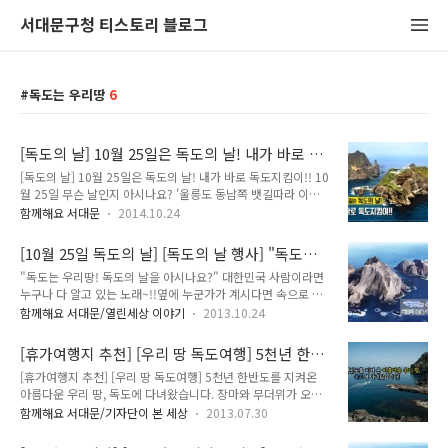
서대문구청 티스토리 블로그
독도는 우리땅
6
[독도의 날] 10월 25일은 독도의 날! 내가 바로 독
도지킴이!!
[독도의 날] 10월 25일은 독도의 날! 내가 바로 독도지킴이!! 10
월 25일 무슨 날인지 아시나요? '울릉도 동남쪽 뱃길따라 이백
리~ 외로운 섬하나 새들의 고향, 그누가 아무리 자기네 땅이라
함께해요 서대문
2014.10.24
우겨도 독도는 우리땅!♬' 다들 알고계시는 노래시죠? '독도는
우리땅!' 바로 10월 25일은 독도의 날이랍니다!! 경상북도 울릉
[10월 25일 독도의 날] [독도의 날 행사] "독도는
군에 속해있는 독도는 엄연한 대한민국 정부 소유의 국유지로 현
우리땅! 독도의 날을 아시나요?"
"독도는 우리땅! 독도의 날을 아시나요?" 대한민국 사람이라면
재 천연기념물 제336호로 지정되어 있습니다. 독도는 다양한 해
누구나 다 알고 있는 노래~!!옆에 누군가가 계시다면 속으로 조
양생물이 서식하기에 적합한 해저환경을 가지고 있어 어족자원
용히 부르셔도 좋습니다. 다 같이 한번 불러볼까요? "울릉도 동
풍부한 섬이라고 할 수 있답니다. 특히 독도의 수중경관은 무엇
함께해요 서대문/열린세상 이야기
2013.10.24
남쪽 뱃길따라 이백리외로운 섬 하나 새들의 고향그 누가 아무리
보다 탁월하여 관광자원 개발 잠재력도 무궁무진하다고 합니다.
자기 땅이라고 우겨도 독도는 우리땅 우리땅!!" 더불어 10월 25
일본은 독도의 해양자원, 천연자원을 비롯하여 배타적 경제수역
[휴가여행지 추천] [우리 땅 독도여행] 5천년 한반
일이 독도의 날이라는 것 알고 계셨나요? 10월 25일 독도의 날
의 확대를 위해 독도를 ..
도를 지켜온 아름다운 우리 땅, 독도에 다녀왔습
[휴가여행지 추천] [우리 땅 독도여행] 5천년 한반도를 지켜온
(獨島─)이란? 대한제국칙령 제41호를 기념하고, 일본의 영유
니다.
아름다운 우리 땅, 독도에 다녀왔습니다. 장마와 무더위가 오락
권 야욕으로부터 독도 수호 의지 표명 및 대내외적으로 독도가
가락하는 날씨가 계속되고 있습니다. 본격적인 휴가철을 맞이해
대한민국 영토임을 천명하기 위하여 제정한 날을 말합니다. 고종
함께해요 서대문/기자단이 본 세상
2013.07.30
서 여행계획을 세우셨나요? 국내여행지 가운데 가장 선호하는
황제가 1900년 10월 25일 대한제국칙령 제41호에 독도를 울
곳이 강원도와 제주도라고 하는데요, 이번엔 좀 특별한 여행지를
릉도의 부속 섬으로 명시한 것을 기념하기 위하여 제정되었는