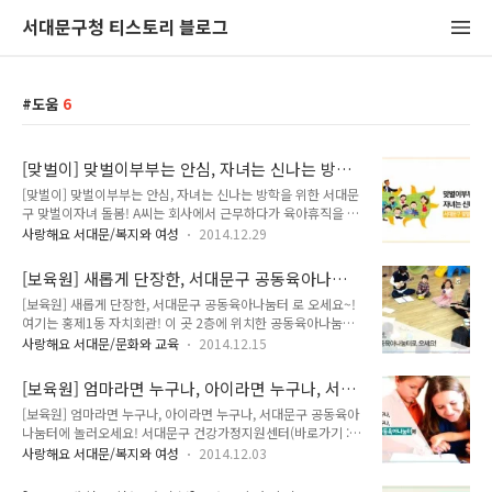
서대문구청 티스토리 블로그
도움
6
[맞벌이] 맞벌이부부는 안심, 자녀는 신나는 방학
을 위한 서대문구 맞벌이자녀 돌봄!
[맞벌이] 맞벌이부부는 안심, 자녀는 신나는 방학을 위한 서대문
구 맞벌이자녀 돌봄! A씨는 회사에서 근무하다가 육아휴직을 내
고 현재 42개월 된 아들과 6개월 된 딸을 키우고 있습니다. "첫
사랑해요 서대문/복지와 여성
2014.12.29
째 아이때는 워킹맘으로 회사에 출퇴근하며 아이를 돌봤지만 둘
째가 태어나면서 육아에 전념하기 위해 육아휴직을 냈어요. 육아
[보육원] 새롭게 단장한, 서대문구 공동육아나눔
휴직이 끝나도 남편과 맞벌이하면서 아이 돌보려고 하는데 아이
터로 오세요~!
[보육원] 새롭게 단장한, 서대문구 공동육아나눔터 로 오세요~!
들을 어디에 맡겨야 할지 걱정이네요." 직장인 B씨는 초등학생
여기는 홍제1동 자치회관! 이 곳 2층에 위치한 공동육아나눔터
자녀 문제로 고민입니다. "아침에 일하러 나가면 아이가 집에 혼
가 2주간의 리모델링을 마치고 새롭게 문을 열었습니다! 나눔터
자 있어요. 시간이 날 때마다 전화를 하지만 아이에게 사고가 나
사랑해요 서대문/문화와 교육
2014.12.15
는 연령대별 장난감과 도서, 장난감소독기, 모유수유실 등을 갖
진 않을까 걱정이 듭니다." 겨울방학 시즌에 가장 큰 걱정을 하
추고 있어 영유아를 양육하는 부모님들의 걱정을 한시름 덜어 들
시는 건 맞벌이부부가 아닐까 합니다! 겨울방학동안 집에 있는
[보육원] 엄마라면 누구나, 아이라면 누구나, 서대
일 것으로 지기는 예상합니다!!! 공동육아나눔터에는 엄마가 선
아이들이 걱정되기도 하고, 누군가..
문구 공동육아나눔터에 놀러오세요!
[보육원] 엄마라면 누구나, 아이라면 누구나, 서대문구 공동육아
생님이 되어 아이와 소통하고 이웃 간 육아 정보를 공유하며 동
나눔터에 놀러오세요! 서대문구 건강가정지원센터(바로가기 :
네 아이들이 함께 성장할 수 있도록 엄마의 재능을 활용한 '자녀
sdmfc.familynet.or.kr)에서는 지역 주민의 삶의 질 향상과 건
양육 품앗이 모임'이 구성되어 있다는 점! 지기가 한 번 소개해드
사랑해요 서대문/복지와 여성
2014.12.03
강한 가정을 만들기 위해 가족돌봄나눔, 가족교육·문화, 가족상
렸었죠? (↓를 누르시면 자세히 알 수 있답니다^^) [보육원] 엄
담, 지역사회연계, 아이돌봄지원, 가족역량강화 등 좋은 일은 많
마라면 누구나, 아이라면 누구나, 서대문구 공동육아나눔터에 놀