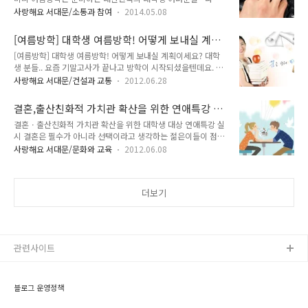
오는 여름방학 계획있으신가요? 이번 여름방학은 서대문구청에
은 우리 대학생들을! 명예 소비자식품위생감시원으로 위촉하여
사랑해요 서대문/소통과 참여
2014.05.08
서 마련한 대학생아르바이트는 어떤가요? 21일간의 여름방학
대학 주변음식점 등 서대문구 먹거리와 관련한 위생점검 및 홍보
동안 대학생 분들의 전공 및 자격사항을 최대한 반영하여 공무원
활동에 참여하는 제도입니다! 세부 신청 자격 및 접수 요령은 다
[여름방학] 대학생 여름방학! 어떻게 보내실 계획
들이 수행하는 각종 업무를 경험하게 된답니다. ◈근 무 기 간:
음과 같습니다! 모집인원 -16..
이세요?
[여름방학] 대학생 여름방학! 어떻게 보내실 계획이세요? 대학
2014. 6. 30(월) ~ 7. 28 (월), 21일 (근무일수) ◈접 수 기 간:
생 분들.. 요즘 기말고사가 끝나고 방학이 시작되셨을텐데요. 시
2014. 5. 26.(월) 09:00 ~ 6. 5 (목) 18:00 ◈대상자 추첨:
험은 잘 보셨고, 성적은 잘 나오셨나요? 최근에 취업포털사이트
2014. 6. 10.(화) ◈모 집 방 법: 서대문구홈페이지
사랑해요 서대문/건설과 교통
2012.06.28
로 유명한 인크루트에서 대학생 253명을 대상으로 진행한 "대
(www.sdm.go.kr) 인터넷 접수 (방문 및 우편 접수 불가) ◈자
학생 여름방학 계획" 관련 설문조사 결과를 발표했는데요. 대학
격 요 건: 접수시작일(2014.5.26) ..
결혼,출산친화적 가치관 확산을 위한 연애특강 실
생 여름방학 계획 설문조사 중 "여름방학에 취업을 위한 공부를
시
결혼ㆍ출산친화적 가치관 확산을 위한 대학생 대상 연애특강 실
비롯한 취업준비활동 계획을 세우셨습니까?" 라는 질문에 대부
시 결혼은 필수가 아니라 선택이라고 생각하는 젊은이들이 점점
분의 학생(79.1%)가 그렇다 라고 응답했습니다. 또한 방학동안
많아지고 있습니다.확실히 결혼에 대한 인식이 많이 바뀐 요즘입
준비할 계획이 있냐는 질문에 "자격증 취득"이 가장 많았고, 그
사랑해요 서대문/문화와 교육
2012.06.08
니다.게다가 결혼을 하더라도 아이를 낳는 것이 필수가 아닌 선
다음으로는 "어학관련 학습(공인어학성적, 회화 등) ", "경력을
택이라고 말하는 젊은이들도 많습니다. 이는 개인적인 생각, 사
위한 아르바이트" 등이 그 뒤를 이었습니다. 그 외에도 봉사활동
회적인 문제, 분위기에 따라 자유롭게 판단할 수 있지만 대부분
이라던지, 계절학기 수강을..
더보기
이 그 선택을 부정적으로 생각한다면 사회적으로 심각한 문제가
될 수 있겠죠. 미래의 부모인 대학생에게 결혼과 출산에 대한 긍
정적 가치관을 형성하고 연애에 소극적인 대학생의 자신감을 높
이기 위해 우리구는 대학생을 대상으로한 연애특강을 준비하였
답니다. 그럼 자세한 내용 통이 알려드릴게요^^ 일 시 : 2012.
관련사이트
6. 14(목) 16:00~18:00 장..
블로그 운영정책