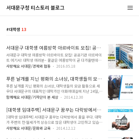
서대문구청 티스토리 블로그
대학생
13
서대문구 대학생 여름방학 아르바이트 모집! 공공
기관 아르바이트 여기서!
서대문구 대학생 여름방학 아르바이트 모집! 공공기관 아르바이
트 여기서! 대학생 여러분~ 꿀같은 여름방학이 곧 다가올텐데요
~ 어떤 계획세우고 계세요? 여름휴가 계획? 혹시~ 아르바이트
사랑해요 서대문/경제와 협동
2016.05.18
를 찾고 계신다면 여기를 주목!! 졸업 예정자라면 더욱 도움이 되
는 아르바이트를 소개해드릴게요~ 미리 사회 경험도 해볼 수 있
푸른 날개를 지닌 평화의 소녀상, 대학생들의 모
는 공공기관 아르바이트인데요!! tong지기가 함께 알아봐요 ^^
금 활동으로 세우다
푸른 날개를 지닌 평화의 소녀상, 대학생들의 모금 활동으로 세
:: 2016년 서대문구 여름방학 대학생 아르바이트 모집! □ 근무
우다 서대문구의 대표적인 대학가인 이화여대길에 지난 24일,
기간 : 2016. 6. 24.(금) ~ 7. 22.(금) 21일간 □ 접수기간 :
이 세워졌습니다. 서대문구 대현문화공원에 세워진 평화의 소녀
2016. 5. 20.(금) ~ 5. 27.(금) □ 대상자 추첨 : 2016. 6. 2.(목)
함께해요 서대문/기자단이 본 세상
2014.12.30
상은 일본군위안부 피해자들을 기리기 위하여 이화여대와 연세
/ 결과발표 6. 3.(금) ※ 선발방법 : 전산 공개추첨 □ 모집인원 :
대, 부산대 등 전국 각지의 많은 대학에 재학중인 학생들의 모금
25명 (일반선발 ..
[대학생 임대주택] 서대문구 꿈꾸는 다락방에서
활동으로 세워진 것입니다. 오늘은 여러분께 모습을 전해드릴게
꿈을 꾸다.
[대학생 임대주택] 서대문구 꿈꾸는 다락방에서 꿈을 꾸다. 대학
요. 꼭 한 번 가 보시기 바랍니다. 평화의 소녀상에 새겨진 글입
가 주변의 전·월세가격 상승으로 많은 대학생이 고민하고 있습
니다. 대학생들이 세우는 평화비 대학생들이 일본부 ‘위안부’문
니다. 경제적으로 어려운 저소득가구 학생들은 더욱 힘이 빠지
제 해결의 새 세대로서 이 문제가 해결되는 그 날까지 역사를 기
사랑해요 서대문/문화와 교육
2014.12.12
죠. 이런 대학생들의 고민을 해결하기 위하여 서대문구가 관내
억하고 함께 행동하기 위해 이 평화비를 세우다. 2014년 12월
대학생들을 위한 저렴한 임대주택인 "서대문구 꿈꾸는 다락방
24일 한편 평화의 소녀상 뒷면에는 ‘대학생 평화비 건립추진위