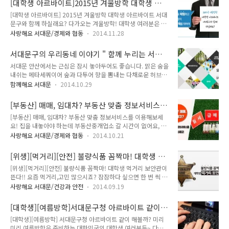
[대학생 아르바이트]2015년 겨울방학 대학생 아
(홍제동, 천연동)" 입사생을 모집합니다!! 서대문구 꿈꾸는 다락
원’의 명단이 빼곡이 새겨져 있었습니다..
르바이트 서대문구와 함께 하실래요?
[대학생 아르바이트] 2015년 겨울방학 대학생 아르바이트 서대
방 1. 건물명 : 서대문구 꿈꾸는 다락방 (홍제동, 천연동 : 2개 건
문구와 함께 하실래요? 다가오는 겨울방학! 대학생 여러분은 겨
물) 2. 건물위치 : 서대문구 통일로20길 35-3(홍제동), 독립문로
울방학계획을 세우셨나요? 아르바이트를 걱정하고 있으시다면,
8길 19(천연동) 3. 신청대상 : 관내 대학에 재학 중인 학생(대학
사랑해요 서대문/경제와 협동
2014.11.28
서대문구에서 서대문구청 및 각 동 주민센터에서 행정업무를 직
원생은 제외되며, 2015년 3월 복학예정학생의 경우는 가능) 4.
·간접적으로 체험케 함으로써 사회경험의 기회와 근로의 중요
모집인원 : 총 17명(남학생 13명, 여학생 4명) 5. 신청방법 ..
서대문구의 우리동네 이야기 " 함께 누리는 서대
성을 인식하는 계기를 마련하기 위해 '2015년도 겨울방학 대학
문 "
서대문 안산에서는 근심은 잠시 놓아두어도 좋습니다. 맑은 숨을
생 아르바이트'를 운영합니다!! 지기도 다양한 아르바이트(일명
내쉬는 메타세쿼이어 숲과 다투어 향을 뽐내는 다채로운 허브들
알바) 경험이 많은데요~ 취업과 실무에 도움이 되는 아르바이트
이 우리들을 자연의 품으로 돌아오게 합니다. 은은한 조명 아래
가 더 의미 있지 않을까요??^^ 모집 및 선발 안내 접수기간 :
함께해요 서대문
2014.10.29
나무들이 이루는 사랑의 아치를 따라 연인과 함께 걷는 것은 어
2014. 12. 5.(금) ~ 12. 12.(금) 접수방법 : 서대문구청 홈페이지
떨 까요? 연인의 손을 잡고 안산자락길을 걸으며 사랑을 축복하
인터넷 접수 (www.sdm.go.kr) 공개모집 / 방문 및 우편 접수
[부동산] 매매, 임대차? 부동산 맞춤 정보서비스
는 숲의 소리를 들어보세요. 도심 속 사색의 공간, 서대문 안산
불가..
를 이용해보세요!
[부동산] 매매, 임대차? 부동산 맞춤 정보서비스를 이용해보세
자락길로 초대합니다. 서대문안산 자락길은 산을 이용하기 힘든
요! 집을 내놓아야 하는데 부동산중개업소 갈 시간이 없어요, 방
장애인 등 보행약자를 위한 길로 유명합니다. 사회적 보행 약자
법이 없을까요? 대학 입학 자녀를 위해 방을 구해야 하는데 어디
의 숲길 이용을 가능하게 하겠다는 발상의 전환에서 비롯되었습
사랑해요 서대문/경제와 협동
2014.10.21
좋은 정보 없나요? 여성공인중개사로부터 안심하고 부동산을 안
니다. 단순한 산책로를 넘어 볼거리와 즐길거리가 가득한, 오감
내 받고 싶어요! 이젠 더 이상 고민하지 마세요! 서대문구가 해결
으로 즐기는 특색있는 산책로를 조성하여 찾는 분에게는 감탄사
[위생][먹거리][안전] 불량식품 꼼짝마! 대학생 먹
해 드릴게요~ 서대문구가 부동산중개업소 방문이 번거로운 대
가 끊이질 않는 곳입니다. 서대문안산 자락..
거리 보안관이 뜬다!!
[위생][먹거리][안전] 불량식품 꼼짝마! 대학생 먹거리 보안관이
학생, 장애인, 외국인, 직장인 등을 위해 2014년 9월 1일부터
뜬다!! 요즘 먹거리,고민 많으시죠? 잠잠하다 싶으면 한 번 씩 터
'부동산 맞춤 정보서비스'를 시작합니다!! 이 서비스를 이용하면
져나오는 먹거리에 대한 슬픈 소식들! 과연 이게 먹어도 되나 싶
서대문구의 580여 중개업소로부터 자신이 원하는 부동산의 매
사랑해요 서대문/건강과 안전
2014.09.19
기도 하고, 함부로 먹었다가 탈날까 싶기도 하고. 오죽하면 부산
매 또는 임대 정보를 전화나 문자메시지로 받을 수 있습니다. 평
경찰에서는 호로록~의 대명사 이국주 님을 홍보대사로 임명하
일에 시간을 내어 중개업소를 방문해야 하는 시간을 줄일 수 있
[대학생][여름방학]서대문구청 아르바이트 같이
고 불량식품 근절에 나섰을까요?! 서대문구에서는! 불량식품 근
고 여성공인중개사를 원하는 주..
해볼까?
[대학생][여름방학] 서대문구청 아르바이트 같이 해볼까? 미리
절을 위해! [서대문구 대학생 먹거리 보안관]선발에 나섰습니
미리 여름방학은 준비하는 대한민국의 대학생 여러분들~ 다가
다!! 대학생 먹거리 보안관은요, 유능학교 지역사회에 관심이 많