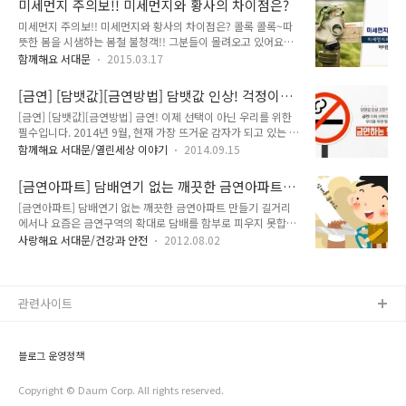
미세먼지 주의보!! 미세먼지와 황사의 차이점은?
기 때문이에요. 상쾌한 아침공기를 마시며 출근길, 등교길에 어
있다고 간접흡연에 노출되는..
미세먼지 주의보!! 미세먼지와 황사의 차이점은? 콜록 콜록~따
디선가 느껴지는 불쾌한 공기의 흐름! 불쾌하게 하루를 시작하
뜻한 봄을 시샘하는 봄철 불청객!! 그분들이 몰려오고 있어요~
게 만드는 바로 그것! 간접흡연!! 백해무익한 담배는 자신뿐 아
미세먼지와 황사가 대표주자인데요. 오늘은 비슷하면서 다른 두
니라 주변 사람에게도 피해를 준답니다. 지기와 함께 간접흡연의
함께해요 서대문
2015.03.17
불청객에 대해 알아볼까해요! 원인이 무엇인지 어떻게 다른지!
피해에서 벗어나 볼까요~ 간접흡연 너는 누구?? 흡연자 주위에
지기와 함께 파헤쳐봐요~ 미세먼지 너는 누구냐? 미세먼지는 여
있는 사람이 담배연기를 마시게 되는 것을 말하는데요. 담배 연
[금연] [담뱃값][금연방법] 담뱃값 인상! 걱정이시
러 가지 복합한 성분을 가지고 있는 대기 중 부유 물질이에요. 발
기는 주류담배연기와 비주류담..
죠~ <금연! 이제 선택이 아닌 우리를 위한 필수입
[금연] [담뱃값][금연방법] 금연! 이제 선택이 아닌 우리를 위한
생원인은 자동차의 배기가스, 도로 주행과정에서 발생하는 먼지
니다>
필수입니다. 2014년 9월, 현재 가장 뜨거운 감자가 되고 있는 담
인데요. 호흡기와 심혈관계 질환에 영향을 미치고 있으며 사망률
뱃값 인상소식!(@_@) 여러분 주위에서 많이 듣고, 보고, 알고
을 증가시키는 것으로 보고되고 있답니다. 미세먼지는 도로변이
함께해요 서대문/열린세상 이야기
2014.09.15
계시리라 생각되는데요~ OECD 회원국 중 담뱃값이 가장 낮은
나 산업단지 등에서 발생되지만, 더 작은 입자를 가진 초미세먼
우리나라의 담뱃값은 지난 10년 동안 전혀 인상되지 않았었습니
지은 담배 연기나 연료의 연소과정에서 발생하고 있어요. 이들은
[금연아파트] 담배연기 없는 깨끗한 금연아파트
다. 여러 통계자료에 의존한다면 담뱃값 인상은 흡연률 하락을
입자가 매우 작기 때문에 기도 깊숙한 폐..
만들기 <우리 아파트 건강권은 내가 지킨다!>
[금연아파트] 담배연기 없는 깨끗한 금연아파트 만들기 길거리
야기한다는 것을 잘 알수 있지요!!?? 우리나라 5천만 인구 중 1
에서나 요즘은 금연구역의 확대로 담배를 함부로 피우지 못합니
천만명 이상이 흡연자이므로 이번 담뱃값 인상은 뜨거운 감자이
다. 담배는 백해무익! 자신의 건강을 위해서라도 남에게 피해를
면서 민감한 사항이 되었답니다. 보건복지부는 2,500원이었던
사랑해요 서대문/건강과 안전
2012.08.02
주지 않기 위해서라도 금연해야 합니다! 더불어 주민의 개인공
담뱃값을 4,500원으로 2,000원 올리기로 하였고 2015년 초를
간이자 공동생활주택인 아파트에 거주하는 사람들의 건강권을
시행 목표로 하고 있답니다. 그럼 금연할 수 있는 방법에 대하여
지켜야 한다는 의견이 제기되고 있습니다. 또한 약 89.7%의 서
같이..
울시민들이 아파트의 단지내 공동구역은 모두 금연구역으로 지
관련사이트
정해야 한다고 말하고 있습니다. 이에 따라 우리 서대문구는 금
연아파트 지정신청을 받습니다. 거주세대의 50%이상 동의를 받
거나, 입주자 대표에서 자체결정 후 서대문구 보건소(지역건강
블로그 운영정책
과)로 8월 24일까지 신청하시면 됩니다.현장 점검을 거친 후 금
연아파트로 지정되면 서울시로부터 인증현판도 제공받..
Copyright © Daum Corp. All rights reserved.