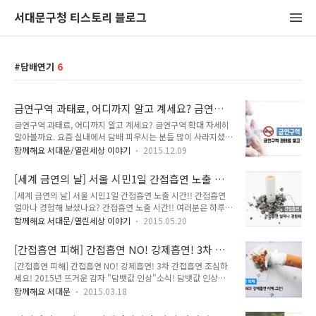
서대문구청 티스토리 블로그
담배연기
6
금연구역 과태료, 어디까지 알고 계세요? 금연구
역 확대 자세히 알아볼까요.
금연구역 과태료, 어디까지 알고 계세요? 금연구역 확대 자세히
알아볼까요. 요즘 실내에서 담배 피우시는 분들 많이 사라지셨
죠! 이제 많은 분들이 금연구역을 인식하고 있는거 같아요. 실내
함께해요 서대문/열린세상 이야기
2015.12.09
금연은 많이 줄었지만 반대로 거리 흡연이 늘어나고 있답니다..
실내에서 담배를 필 수 없기 때문에 흡연자들이 길거리로 나오게
[세계 금연의 날] 서울 시민1일 간접흡연 노출 시
되는데요. 그로인해 '길거리 간접흡연'이 심해지고 있어요. 한번
간!! 간접흡연 얼마나 경험해 보셨나요?
[세계 금연의 날] 서울 시민1일 간접흡연 노출 시간!! 간접흡연
씩 경험 해보셨죠. 아침 출근길 앞에 걸어가는 사람의 담배연기
얼마나 경험해 보셨나요? 간접흡연 노출 시간!! 여러분은 하루에
가 나에게 올때!! 어떤 기분이 드셨나요? 실내 금연구역 확대로
얼마나 간접흡연을 경험하고 계세요? 간접흡연이라고 하면 흔히
생겨난 흡연부스는 답답한 구조 때문에 흡연자들이 이용하지 않
함께해요 서대문/열린세상 이야기
2015.05.20
비흡연자가 흡연자의 담배연기에 직접 노출되는 것 만을 생각하
고 그 주변에서 흡연을 하면서 역할을 하지 못하고 있는 실정이
고 계시죠! 하지만 그것만이 전부는 아니에요. 흡연자가 담배를
에요. TONG지가 서두에 말씀드린 내용부터 알아볼까요! 금연
[간접흡연 피해] 간접흡연 NO! 강제흡연! 3차 간
피우고 난 후 옷이나 카펫 등에 남아있는 유해물질로 인한 3차
구역 과태료 지금부터 시작합니다...
접흡연 조심하세요!
[간접흡연 피해] 간접흡연 NO! 강제흡연! 3차 간접흡연 조심하
흡연도 간접흡연에 포함됩니다. 우리를 괴롭히는 간접흡연 자세
세요! 2015년 뜨거운 감자 "담뱃값 인상"소식! 담뱃값 인상으
히 알아볼까요! 2013년 서울시민하루 평균 간접흡연 노출 시
로 많은 분들이 새해 계획을 "금연"으로 외치고 있는데요. 잘 지
간!! 바로 7.5분!!! 생각보다 많다고 생각하시나요? 적다고 생각
함께해요 서대문
2015.03.18
켜나가고 있나요? 아니면 작심삼일로 끝나셨나요~? 담배를 끊
하시나요? 지기는 충격적인 결과였답니다. 나도 모르는 사이에
어야 하는 이유! 내 몸을 망칠뿐 아니라 우리 주변에도 피해를 주
간접흡연에 노출되고 있다는 뜻인데요. 꼭 흡연자랑 같은 장소에