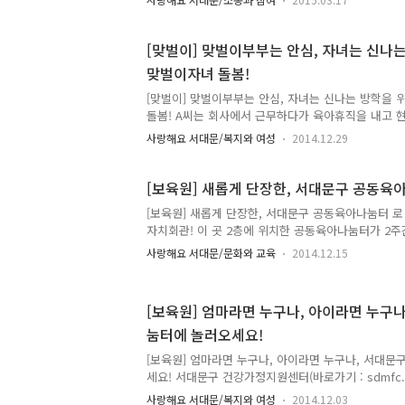
"3.1절 행사" 4페이지 "공감소통" 5페이지 "희망나눔
이지 "건강지킴이" 8페이지 "문화나들이" 9페이지 "
소식" 11페이지 "시정소식" 12페이지 "일자리·구
[맞벌이] 맞벌이부부는 안심, 자녀는 신나
구청 홈페이지(http://www.sdm.go.kr/news/med
맞벌이자녀 돌봄!
실 수 있습니다.
[맞벌이] 맞벌이부부는 안심, 자녀는 신나는 방학을
돌봄! A씨는 회사에서 근무하다가 육아휴직을 내고 현
월 된 딸을 키우고 있습니다. "첫째 아이때는 워킹맘
사랑해요 서대문/복지와 여성
2014.12.29
이를 돌봤지만 둘째가 태어나면서 육아에 전념하기 위
아휴직이 끝나도 남편과 맞벌이하면서 아이 돌보려고
맡겨야 할지 걱정이네요." 직장인 B씨는 초등학생 자
[보육원] 새롭게 단장한, 서대문구 공동육
침에 일하러 나가면 아이가 집에 혼자 있어요. 시간이
[보육원] 새롭게 단장한, 서대문구 공동육아나눔터 로
아이에게 사고가 나진 않을까 걱정이 듭니다." 겨울방
자치회관! 이 곳 2층에 위치한 공동육아나눔터가 2
하시는 건 맞벌이부부가 아닐까 합니다! 겨울방학동안
롭게 문을 열었습니다! 나눔터는 연령대별 장난감과 
되기도 하고, 누군가..
사랑해요 서대문/문화와 교육
2014.12.15
유실 등을 갖추고 있어 영유아를 양육하는 부모님들의
것으로 지기는 예상합니다!!! 공동육아나눔터에는 엄
소통하고 이웃 간 육아 정보를 공유하며 동네 아이들
[보육원] 엄마라면 누구나, 아이라면 누구
엄마의 재능을 활용한 '자녀 양육 품앗이 모임'이 구성
눔터에 놀러오세요!
번 소개해드렸었죠? (↓를 누르시면 자세히 알 수 있답
면 누구나, 아이라면 누구나, 서대문구 공동육아나눔
[보육원] 엄마라면 누구나, 아이라면 누구나, 서대
무 자랑..
세요! 서대문구 건강가정지원센터(바로가기 : sdmfc.fam
역 주민의 삶의 질 향상과 건강한 가정을 만들기 위해
사랑해요 서대문/복지와 여성
2014.12.03