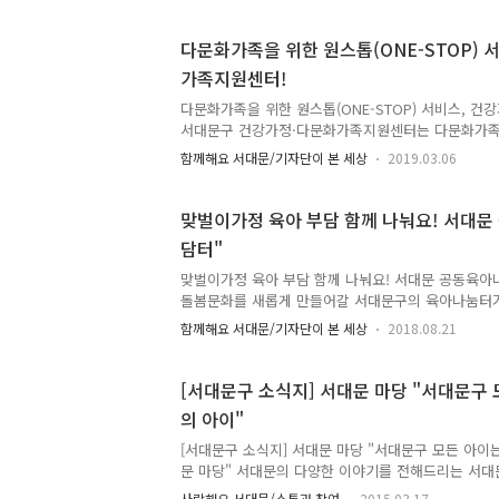
할 수 있게 되었습니다. 지하 2층 ~ 지상 6층인 이
4~6층에 조성됩니다. 나머지 층에는 국민체육센터와
다문화가족을 위한 원스톱(ONE-STOP) 
다. '서대문구 가족센터'는 육아정보와 놀이공간을 
가족지원센터!
웃·세대 간 소통과 교류 활성화를 위한 다목적 공간,
간으로 꾸며지며 2022년 건립을 목표로 하고 있습니
다문화가족을 위한 원스톱(ONE-STOP) 서비스, 
가..
서대문구 건강가정·다문화가족지원센터는 다문화가족
건강하고 안정적인 가족 생활에 필요한 교육과 상담은
함께해요 서대문/기자단이 본 세상
2019.03.06
소통 기능이 구체적으로 실현되는 곳입니다. 서대문
센터 ● 주소 : 서울특별시 서대문구 증가로 244 2층 ●
7530~1 ● 이용방법 : 회원제(직접 방문하여 회원가
맞벌이가정 육아 부담 함께 나눠요! 서대문
이지 : https://www.liveinkorea.kr/center/main/
담터"
centerId=seodaemungu ● 페이스북 :
https://www.facebook.com/sdmmcc 겨울눈
맞벌이가정 육아 부담 함께 나눠요! 서대문 공동육아
돌봄문화를 새롭게 만들어갈 서대문구의 육아나눔터가
필요한 초등학생 아이들을 위한 안전하고 신나는 공간
함께해요 서대문/기자단이 본 세상
2018.08.21
말, 연희동 성원아파트 관리사무소 2층 공간에 제1
인 '신한 꿈도담터'가 문을 열었습니다. 여성가족부
사업으로 시행하는 초등돌봄 공동육아나눔터 리모델링
[서대문구 소식지] 서대문 마당 "서대문구 
대문가 선정돼 초등돌봄 공동육아나눔터를 처음 선보
의 아이"
육아나눔터에서 많이 활용되는 품앗이 공동육아 형태
영유아를 대상으로 하는 경우가 많았습니다. 초등 자
[서대문구 소식지] 서대문 마당 "서대문구 모든 아이는
는 이용하기 어려운 경우가 있었어..
문 마당" 서대문의 다양한 이야기를 전해드리는 서대문구
를 소개합니다. 표지 : 홍제1동 공동육아나눔터 2페이지
사랑해요 서대문/소통과 참여
2015.03.17