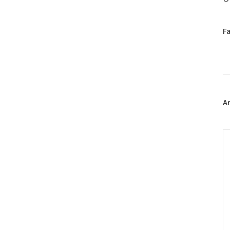
페
F
이
스
북
트
위
터
플
A
러
그
인
C