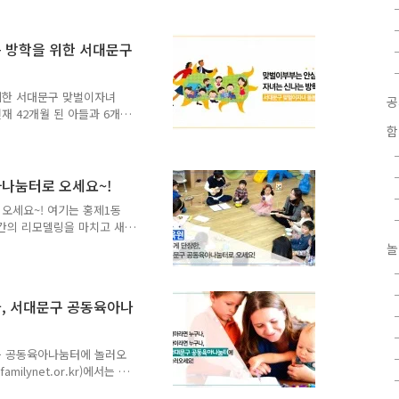
" 6페이지 "구정소식" 7페
배움나들이" 10페이지 "의회
인정보" 서대문마당은 서대문
는 방학을 위한 서대문구
ia/madang.do) 에서도 보
 위한 서대문구 맞벌이자녀
재 42개월 된 아들과 6개
으로 회사에 출퇴근하며 아
함
해 육아휴직을 냈어요. 육
 하는데 아이들을 어디에
녀 문제로 고민입니다. "아
아나눔터로 오세요~!
 날 때마다 전화를 하지만
 오세요~! 여기는 홍제1동
학 시즌에 가장 큰 걱정을
주간의 리모델링을 마치고 새
 집에 있는 아이들이 걱정
도서, 장난감소독기, 모유수
놀
 걱정을 한시름 덜어 들일
마가 선생님이 되어 아이와
이 함께 성장할 수 있도록
나, 서대문구 공동육아나
되어 있다는 점! 지기가 한
니다^^) [보육원] 엄마라
터에 놀러오세요! 지기는 너
문구 공동육아나눔터에 놀러오
ilynet.or.kr)에서는 지
 가족돌봄나눔, 가족교육·