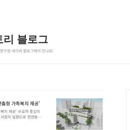
토리 블로그
서대문구청 네이버 블로그에서 만나요!
맞춤형 가족복지 제공'
복지 제공' 수요자 중심의
딜사업의 일환으로 천연동에
 생활SOC 복합화사업' 공모
조성계획'이 선정되어 건립