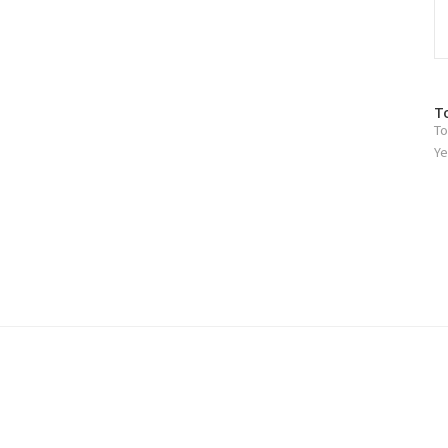
방
T
To
문
자
Ye
수