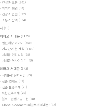
건설과 교통
(301)
자치와 청렴
(90)
건강과 안전
(522)
소통과 참여
(324)
공지
(15)
께해요 서대문
(2179)
열린세상 이야기
(550)
기자단이 본 세상
(1400)
서대문 건강밥상
(28)
서대문 역사이야기
(45)
러와요 서대문
(342)
서대문안산자락길
(69)
신촌 연세로
(92)
신촌 물총축제
(21)
독립민주축제
(76)
블로그콘텐츠공모전
(48)
Global Seodaemun(글로벌서대문)
(22)