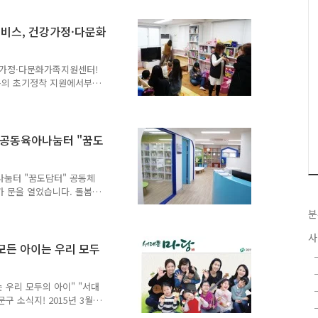
 복합시설 중 가족센터는 지상
 주차장 등이 들어서게 됩니
서비스, 건강가정·다문화
제공하는 공동육아나눔터, 이
 다문화가족 교육을 위한 공
다. 가족센터를 통해 다양한
건강가정·다문화가족지원센터!
의 초기정착 지원에서부터
 물론, 지역사회의 돌봄과
구 건강가정·다문화가족지원
 전화번호 : 02-375-
입 후 프로그램 참여) ● 홈페
 공동육아나눔터 "꿈도
main.do?
이 소복하게 내린 날, 서대문..
나눔터 "꿈도담터" 공동체
 문을 열었습니다. 돌봄이
을 소개합니다. 지난 7월
분
호 초등돌봄 공동육아나눔터
와 신한금융그룹이 민관 협력
사
 사업 제1호 대상지로 서
모든 아이는 우리 모두
이게 되었답니다. 기존 공동
는 보호자가 동반해야 하고
녀를 둔 맞벌이가정 등에서
 우리 모두의 아이" "서대
 소식지! 2015년 3월호
 "3.1절 행사" 3페이지