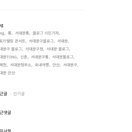
ag
ng,
통,
서대문통,
블로그 시민기자,
토리텔링 콘서트,
서대문구블로그,
서대문,
대문구 블로그,
서대문구청,
서대문 블로그,
대문TONG,
신촌,
서대문구통,
서대문블로그,
제천,
서대문형무소,
국내여행,
안산,
서대문구,
대문 안산,
근글
인기글
근댓글
지사항