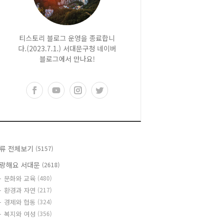
티스토리 블로그 운영을 종료합니
다.(2023.7.1.) 서대문구청 네이버
블로그에서 만나요!
류 전체보기
(5157)
랑해요 서대문
(2618)
문화와 교육
(480)
환경과 자연
(217)
경제와 협동
(324)
복지와 여성
(356)