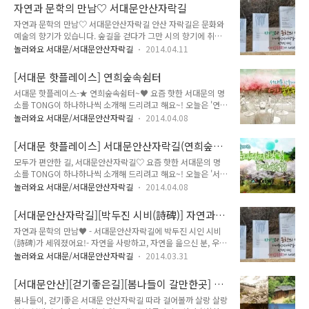
니다. 가을향기가 물씬나는 현장에서 함께 해요!! 서대문안산 자
는 서대문 안산 자락길입니다. 얼마전 첫 눈이 내렸다는 소식과
자연과 문학의 만남♡ 서대문안산자락길
락길의 가을정취를 느끼기 위해 많은 분들이 함께 해주셨답니다.
다르게, 아직까지는 오색빛을 ..
자연과 문학의 만남♡ 서대문안산자락길 안산 자락길은 문화와
자연속에서 스트레칭!! 본격적인 걷기에 앞서 안전사고예방을
예술의 향기가 있습니다. 숲길을 걷다가 그만 시의 향기에 취해
위해 스트레칭으로 몸풀기를 하였답니다. 본격적인 자락길걷기
도 좋습니다. 사람 사는 이야기가 들려고, 시인의 시를 사랑하는
를 시작하였는데요. 참가자분들 얼굴에 웃음이 떠나지 않았답니
놀러와요 서대문/서대문안산자락길
2014.04.11
귀 밝은 사람들을 만날 수 있습니다. 벚꽃이 봄눈처럼 날리는 연
다. 다채로운 색으로 옷을 갈아입는 자락길을 보고, 느끼고 걸었
희숲길을 지나 길섶에서 유치환 시인의 시비가 반겨줍니다. 나무
답니다. 시원한 바람과 자연의 향기로 가득한 서대문안산 자락
[서대문 핫플레이스] 연희숲속쉼터
와 새들도 알았을까요. 안산 자락길이 환하게 꽃불을 켭니다. 벚
길!! 가을 정취를 느낄 수 있는 최고의 산책..
서대문 핫플레이스-★ 연희숲속쉼터~♥ 요즘 핫한 서대문의 명
꽃과 진달래 풀꽃들이 손을 흔들어 줍니다. 그 자락길 입구에서
소를 TONG이 하나하나씩 소개해 드리려고 해요~! 오늘은 '연희
청마 박두진 시인의 시비를 만납니다. 안산에는 자연의 소리가
숲속쉼터' 이야기입니다. 연희숲속쉼터에 음악이 켜집니다. 악기
있습니다. 무심코 옷깃을 스쳐가는 바람결에 김춘수 시인의 시가
놀러와요 서대문/서대문안산자락길
2014.04.08
와 사람이, 벚꽃과 사람이 어우러져 자연의 하모니가 됩니다. 자
길섶에서 서성입니다. 이처럼 서대문구 안산에는 김소월, 윤동
연과 사람의 아름다운 동행입니다. 그래서 음악은 만남입니다.
주, 이육사, 박두진 시인의 숨결이 가까이 느껴지는 아름다운 작
[서대문 핫플레이스] 서대문안산자락길(연희숲속
구름과 바람이 만나고, 벚꽃이 햇살을 만나서 아름다운 음악을
품들을 만납니다. 안산 자락길은 생..
길)
모두가 편안한 길, 서대문안산자락길♡ 요즘 핫한 서대문의 명
만들어냅니다. 연희숲속쉼터에 생명의 노래가 흐릅니다. 이렇게
소를 TONG이 하나하나씩 소개해 드리려고 해요~! 오늘은 '서대
아름다운 생태공연장이 서대문구 안산에 있다는 것만으로도 큰
문안산자락길(연희숲속길)' 이야기입니다. 아름드리 벚꽃길을
설렘입니다. 음악과 자연은 있는 그대로의 모습으로 사람의 마음
놀러와요 서대문/서대문안산자락길
2014.04.08
걷는 동안 말은 소용없습니다. 사람도 나무도 모두가 꽃이 됩니
을 순수하게 합니다. 일찍이 플라톤과 아리스토텔레스도 음악이
다. 니체가 말했습니다. '무서운 깊이 없이 아름다운 표면은 존재
영속적으로 인간 영혼에 영향을 미친다고 생각했습니다.
[서대문안산자락길][박두진 시비(詩碑)] 자연과
하지 않는다' 갈등 속에서 꽃이 피어납니다. 지난겨울 비바람을
문학의 만남♥ 서대문안산자락길 함께 걸어요
자연과 문학의 만남♥ - 서대문안산자락길에 박두진 시인 시비
이겨내고 우리들에게 아름다운 향기를 내어주는 연희숲속길에
(詩碑)가 세워졌어요!- 자연을 사랑하고, 자연을 읊으신 분, 우리
올해도 벚꽃이 활짝 피었습니다. 서대문구 안산자락길은 아름드
나라의 문학사에 큰 발자취를 남기신 청록파 박두진 시인
리 벚나무들이 해마다 사람들의 발길을 끌어 모읍니다.
놀러와요 서대문/서대문안산자락길
2014.03.31
(1916~1998)의 시비가 서대문안산의 길목에 세워졌습니다. 박
두진 시인은 이화여대와 연세대에서 교수를 지내고 연희동에서
[서대문안산][걷기좋은길][봄나들이 갈만한곳] 봄
40년 이상 거주하는 등 서대문구와 인연이 깊었던 분이었습니
나들이, 걷기좋은 서대문 안산자락길 따라 걸어볼
봄나들이, 걷기좋은 서대문 안산자락길 따라 걸어볼까 살랑 살랑
다. 지난 3월 21일 전국 최초의 순환형 무장애 숲길로 지난해 11