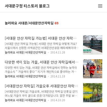
서대문구청 티스토리 블로그
놀러와요 서대문/서대문안산자락길
69
[서대문 안산 자락길 가는법] 서대문 안산 자락길
어떻게 가요?
[서대문 안산 자락길 가는법] 서대문 안산 자락길 어떻게 가요?
서울시에서 선정한 사색공간인 서대문안산공원 메타세쿼이아
숲에서 한 해동안 지기가 열심히 달려온 자취를 보면서 정리의
놀러와요 서대문/서대문안산자락길
2014.11.28
시간을 가지는 와중! 아주 중요한 것을 발견했답니다. 바로 서대
문 안산 자락길을 가는법을 소개해드린 적이 없다는 것이죠!! 너
다양한 색이 있는 가을, 서대문 안산 자락길에서
무나 예쁘고, 아름다운 서대문 안산 자락길인데 많은 분들에게
전하는 늦깍이 가을 소식!
다양한 색이 있는 가을, 서대문 안산 자락길에서 전하는 늦깍이
알려드리고자 되돌아오는 발걸음이 빨라졌답니다^^ 그래서 준
가을소식 " 가을색이 좋다 " 지기가 개인적으로 좋아하는 가을!!
비한 안산자락길 가는법! 함께 걸으실래요?? ★ 서대문 안산 자
가을도 막바지에 이르고 있네요, 하지만 여전히 여기저기 남아있
락길 지도 ★ 서대문 안산 자락길 교통편 ⊙ 진입로 하나 : 지하
놀러와요 서대문/서대문안산자락길
2014.11.18
는 가을색이 다시한번 가을을 돌아보게 만들었답니다! 가을을
철 3호선 독립문역 5번 출입구를 이용해주세요. ⊙ 진입로 둘 :
돌아보고자, 그리고 올해를 돌아보고자, 안산 자락길로 산책을
서대문구청서대문보건소 버스정류장(13-156) 일반 567 간선
[서대문안산 자락길] 가을오후 서대문안산 자락길
떠났답니다. 계절마다 다른 모습으로 매력을 뽑내는 서대문 안산
110A, 153 지선 7017..
은 어떤 모습일까요?
[서대문안산 자락길] 가을오후, 서대문안산 자락길 단풍길 걷기
자락길!! 봄에는 상쾌한 봄내음과 싱그러움 내쉬고, 여름은 초록
어느덧 가을이 우리 곁으로 성큼 다가왔답니다. 알찬 주말 보내
빛깔로 무더운 햇빛을 막아주는 쉼터가 되며, 그리고 떨어지는
셨나요??^^ 지기는 자락길 현장에 있었답니다. 서대문안산 자
낙엽과 갈색으로 변하는 산의 모습에 사색을 즐기기 좋은 곳. 겨
놀러와요 서대문/서대문안산자락길
2014.10.20
락길에서 가을의 정취를 느끼며 가족과 함께 걷는 시간을 가졌답
울은 또 어떤 모습으로 우리를 반겨줄까? 즐거운 상상을 하게 되