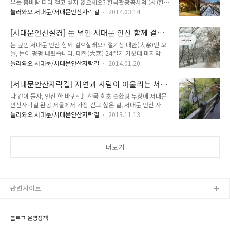
까
부는 봄바람 따라 걷고 싶지 않으세요? 한국관광공사와 (사)한국
월 완공된 서대문구 안산 자락길에서 박두진 시비 제막식이 열렸
의 길과 문화에서 추천한 '3월 걷기 좋은 길'로 서대문 안산자락
습니다. 나란히 선 3개의 시비(각 높이 300cm, 폭 120cm)에는
놀러와요 서대문/서대문안산자락길
2014.03.14
길이 선정되었답니다! 벚꽃과 개나리꽃이 어우러진 봄향기 가득
1946년 청록집에 실린 시 '푸른 숲에서'가 담겨 있습니다. 박두
한 안산 자락길이라 Tong도 봄을 기다리며 여러분께 데이트코
진 시인의 부인인 이희성(84) 여사 등 유족과 제자, 후배 시인,
[서대문안산설경] 눈 덮인 서대문 안산 함께 걸으
스로 추천하고 싶은 곳입니다. 봄을 맞아 걷기 좋은 여행지로 선
구 관계자들이..
실래요?
눈 덮인 서대문 안산 함께 걸으실래요? 절기상 대한(大寒)인 오
정된 서대문 안산자락길!! 여러분~ 같이 걸어볼까요?^^* 안산
늘, 눈이 펑펑 내렸습니다. 대한(大寒) 24절기 가운데 마지막 스
자락길은 -★ 2013년 11월에 개통된 안산 자락길로 총 연장
물네번째 절기로, '큰추위'라는 뜻의 절기 새벽부터 아침까지 많
7km의 ‘순환형 무장애 숲길’로 만들어진 것이 특징입니다. 다양
놀러와요 서대문/서대문안산자락길
2014.01.20
은 눈이 내렸다고 하는데, 지금 다시 내리고 있어요^^* 눈이 내
한 접근경로를 지니고 있어 서대문구 독립공원, 서대문구청, 연
리는 모습도 아름답지만 눈으로 덮인 서대문안산의 모습은 더더
희숲속쉼터, 한성과학고, 금화터널 상부, 봉원사, 연세대학교 등
[서대문안산자락길] 자연과 사람이 어울리는 서대
욱 아름답답니다. 오늘은 TONG이 눈으로 덮인 안산자락길을 걸
에서 들어갈 수 있어요! ..
문구 안산 자락길을 걸으며 힐링하세요♥
다 같이 돌자, 안산 한 바퀴~♪ 전국 최초 순환형 무장애 서대문
어보았는데요, 사진으로 그 설경(雪景)을 함께 감상해 보아요
안산자락길 완공 서울에서 가장 걷고 싶은 길, 서대문 안산 자락
^^* 겨울.. 춥기도 하지만... 다시 겨울이 기다려지는 이유는 겨
길♥ 구민 뿐만 아니라, 서울 시민에게 사랑을 받아온 서대문 안
울이 주는 선물이 있기 때문이죠. 서대문안산의 설경이 마치 한
놀러와요 서대문/서대문안산자락길
2013.11.13
산 자락길이 전 구간 완공되어, 개통되었답니다. 서대문 안산 자
폭의 그림 같아요~♥ 나뭇잎, 바위, 정자 지붕에도 하얗게~ 뽀드
락길은 장애인, 어르신, 유아, 임산부 등 보행 약자들도 편안하고
득 뽀드득! 서대문안산을 걸으며 눈 밟는 기분좋은 소리를 듣고
안전하게 거닐 수 있습니다. 특히, 총연장 7.0km로, 무장애 숲길
싶지 않으세요?^^*..
더보기
인 것은 물론, 계속 거닐다 보면 다시 출발한 곳으로 돌아올 수
있는 '순환형'자락길이 특징인데요, 무장애 숲길을 순환형으로
완공하기는 전국 최초입니다. 서대문 안산 자락길은 폭 2m, 경
사도 9% 미만으로 만들었으며 바퀴가 빠지지 않도록 바닥을 평
평한 목재데크나 친환경 마사토, 굵은 모래 등으로 조성했습니
관련사이트
다. 또, 휠체어..
블로그 운영정책