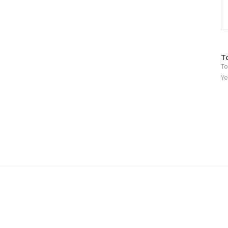
방
T
To
문
자
Ye
수