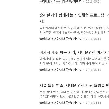
놀러와요 서대문/서대문안산자락길
2016.05.23
요 ^^ :: 서대문구 장애인과 함께하는 안산자락길 걷기대
26일 (목) 오전 10시 ~ 2시30분 ○ 행사내용 - 가두
다양한 부스 운영 ○ 문의사항 : 서대문장애인종합복지관 
숲해설가와 함께하는 자연체험 프로그램! 
페이지 http://www.welfare-center.or.kr/ind
자!
산자락길' 검색 함께 소통하고 자연을 느낄 수 있는 
의 많은 관심과 참여 부..
숲해설가와 함께하는 자연체험 프로그램! 산에서 놀자
서대문구 산천에서 놀자~ 안산, 백련산, 인왕산에서 
램'을 소개할까 합니다~ ^^ 계절에 따라 자연의 변
놀러와요 서대문/서대문안산자락길
2016.05.18
료로 놀이를 체험해보자~ 우리 산의 역사, 문화, 자
기를 숲해설가에게 들을 수 있답니다! 현장에서 함께한
해 드릴게요~ :: 서대문구 '자연체험 프로그램' ○ 
아카시아 꽃 피는 시기, 서대문안산 아카시
램 ○ 체험 프로그램 내용 - 이야기가 있는 자락길 여
아카시아 꽃 피는 시기, 서대문안산 아카시아꽃길을 함
행 - 숲 치유 - 양서류 관찰교실 - 희망목공교실 - 
시아 꽃이 우리를 찾아옵니다. 아카시아 꽃이 피는 시기
로그램 신청방법 - 참여 희망일 전월 20일부터 '서울의
서대문안산에서 만나는 아카시아는 어떤 느낌일까요? 
놀러와요 서대문/서대문안산자락길
2016.05.16
함께 만나보세요. '서대문안산 아카시아꽃길 가족걷기'가
전 신청 없이 누구나 참여가능 해요. tong지기와 함께
대문안산 아카시아꽃길 가족걷기 ○ 일 시 : 2016. 5. 21
서울 튤립 명소, 서대문 안산에 핀 튤립을 
연희숲속쉼터 (서대문구청 뒤편) ○ 참 여 자 : 서대
전신청 없음) ○ 코 스 : 서대문안산 자락길 (7km, 2
서울 튤립 명소, 서대문 안산에 핀 튤립을 만나볼까요!
: 어쿠스틱밴드 공연, 비보잉 공연..
음악회' 어떻게 보셨나요? 많은 분들이 함께 해주셔서
수 있어요~ ^^ 지금 서대문 안산은 벚꽃비가 내리고
놀러와요 서대문/서대문안산자락길
2016.04.14
다른 매력을 소개할까 해요~ 바로 '튤립'입니다. 지