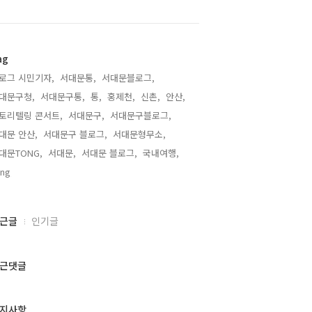
ag
로그 시민기자,
서대문통,
서대문블로그,
대문구청,
서대문구통,
통,
홍제천,
신촌,
안산,
토리텔링 콘서트,
서대문구,
서대문구블로그,
대문 안산,
서대문구 블로그,
서대문형무소,
대문TONG,
서대문,
서대문 블로그,
국내여행,
ng,
근글
인기글
근댓글
지사항