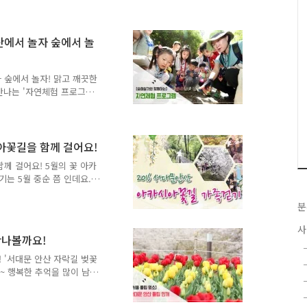
회 ○ 일 시 : 2015년 5월
행진 - 장애인 그림 공모전 -
☎ 02-3140-3015 ※ 홈
산에서 놀자 숲에서 놀
ex.htm ※ 복지관새소식 ▶ '안
좋은 시간이 되겠죠! 여러분
 숲에서 놀자! 맑고 깨끗한
만나는 '자연체험 프로그
화를 관찰하고 다양한 자연재
연생태에 관한 흥미로운 이야
 tong지기가 자세히 소개
프로그램명 : 자연체험 프로그
아꽃길을 함께 걸어요!
행 - 초등학생 맞춤 숲길여
께 걸어요! 5월의 꽃 아카
꽃누르미 - 천연염색교실 ○ 프
는 5월 중순 쯤 인데요.
 공원'홈페이지(h..
가정의 달 5월, 가족들과
 열립니다. 5월 21일, 사
분
 자세히 알아볼까요~ :: 서
사
.(토) 오전 8:00 ○ 장 소 :
만나볼까요!
문구민 누구나 참여 가능 (사
시간 30분 소요) ○ 부대행사
 '서대문 안산 자락길 벚꽃
~ 행복한 추억을 많이 남길
 있는데요~ 서대문 안산의 또
금 튤립이 만개해서 너무 아름