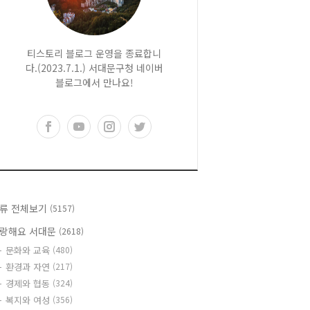
티스토리 블로그 운영을 종료합니
다.(2023.7.1.) 서대문구청 네이버
블로그에서 만나요!
류 전체보기
(5157)
랑해요 서대문
(2618)
문화와 교육
(480)
환경과 자연
(217)
경제와 협동
(324)
복지와 여성
(356)