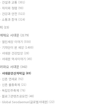
건설과 교통
(301)
자치와 청렴
(90)
건강과 안전
(522)
소통과 참여
(324)
공지
(15)
께해요 서대문
(2179)
열린세상 이야기
(550)
기자단이 본 세상
(1400)
서대문 건강밥상
(28)
서대문 역사이야기
(45)
러와요 서대문
(342)
서대문안산자락길
(69)
신촌 연세로
(92)
신촌 물총축제
(21)
독립민주축제
(76)
블로그콘텐츠공모전
(48)
Global Seodaemun(글로벌서대문)
(22)