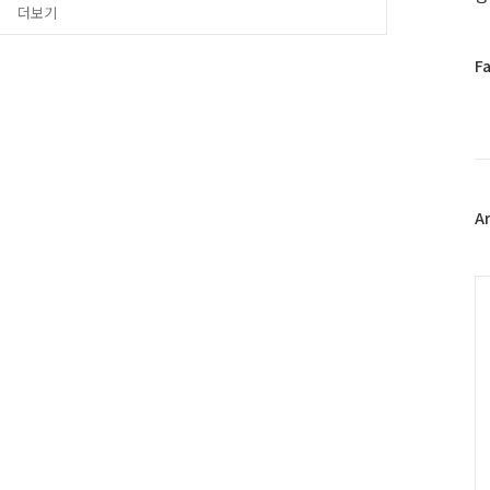
드림뮤지컬, 노니, 정초롱,
더보기
페
F
이
스
북
트
위
터
플
A
러
그
인
C