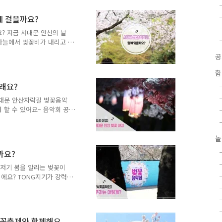
보면 더욱 좋겠죠~ ^^ 튤립
 열리곤 하는데요. 서대문
께 걸을까요?
날 수 있다는 점 아닐까요?
의 매력을 느껴보세요~ ^^
요? 지금 서대문 안산의 날
 하늘에서 벚꽃비가 내리고 있
릴 수 있는 벚꽃비에요~ 향
께 잠시 ~ 감상해볼까요~ 귀
비를 맞고 벚꽃을 밟으며~
함
상으로 만나보세요~ TONG
실래요?
 ^0^ 영상으로도 생생하게
 담아야 해요~ ^^ 이 기
서대문 안산자락길 벚꽃음악
 안산 벚꽃비~ 만나러 오
함께 할 수 있어요~ 음악회 공
주시고요~ 낮에 만나는 벚꽃
 지니고 있답니다. 서대문
! 청사초롱과 함께 할 수
놀
력~ 은은한 색을 뽐내고 있답
까요?
친 벚꽃이 형형색색 물들었
낮에 보는 벚꽃과 또다른 매력
기저기 봄을 알리는 벚꽃이
'러브썸'과 함..
에요? TONG지기가 강력하
는 '서대문 안산자락길 벚
지 열리게 됩니다. 혹시 대중
. 주차공간이 협소해요..
다!! 그래도 난! 차를 이
벚꽃축제와 함께해요