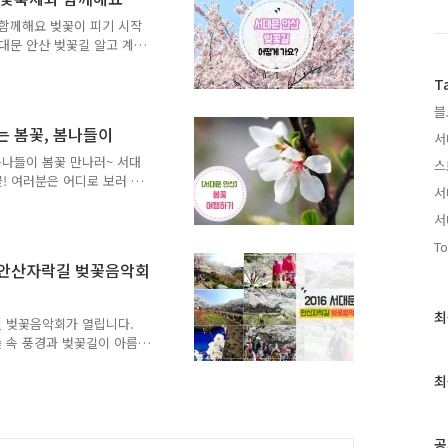
 서대문 안산 벚꽃축제 주차
대문구청 주차장은 주말에 무
 함께해요 벚꽃이 피기 시작
지만 오전부터 만차가 될것으
대문 안산 벚꽃길 알고 계
서대문 안산 벚꽃길 가는길~
고개를 들고 인사를 하고 있
T
선 신촌역 4번출구 ▷ 마을
블
선 홍제역 4번출구 ▷ 버스
는 봄꽃, 봄나들이
서
 정류장에서 하차 하시면 옆으
길을 따라 올라오세요 ~ 벚
봄나들이 봄꽃 만나러~ 서대
스
하지 않았지만 이번 주..
! 여러분은 어디로 보러 가
서
한 시간! 봄꽃 구경 갈만
끼실 준비 되셨죠?? ^^사진
서
을 기운을 느낄 수 있었죠!!
To
다. 곧 우리 곁으로 찾아올
문 안산자락길 벚꽃음악회
안산 벚꽃축제를 시작으로 다
일정은 4월 8일 ~ 4월 10
기가 ..
최
최
락길 벚꽃음악회가 열립니다.
근
 속 풍경과 벚꽃길이 아름
글
다. 벚꽃과 음악을 함께 즐
과
 포크, 락, 크로스오버까지 다
최
인
 풍경을 마음속에 담아가세
기
니다~ :: 2016 서대문 안산
글
0(일) 오후 2시 7시 장 소 :
공