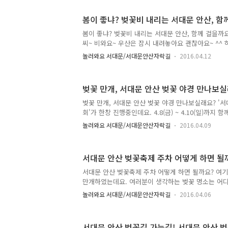
다운 자태를 뽐내고 있어요~ 벚꽃비를 맞으며 튤립을 
을 한번 만나볼까요~ 이맘때쯤 여러곳에서 튤립축제가
봄이 좋냐? 벚꽃비 내리는 서대문 안산, 함
안산 튤립의 장점은 바로~~ 가까운 곳에서 튤립을 만
^^ 벚꽃과 튤립을 함께 만날 수 있는 곳! 서대문 안산
봄이 좋냐? 벚꽃비 내리는 서대문 안산, 함께 걸을까
씨~ 비와요~ 우산은 잠시 내려놓아요 괜찮아요~ ^^
답니다. 아직 벚꽃을 즐기기에 충분한데요~ 이때만 누
놀러와요 서대문/서대문안산자락길
2016.04.12
기가 있는 비! 기분이 좋아지는 비! TONG지기와 함
여운 강아지들도 총총 걸으며 신이났어요~^ㅡ^ 벚꽃
사진으로는 벚꽃비가 실감이 안나신다고요~? 그럼 영
벚꽃 만개, 서대문 안산 벚꽃 야경 만나보
지기가 영상으로 서대문 안산의 벚꽃비를 담아 봤어요
담을 수 없어서 너무 아쉬웠어요~ 눈으로 보고 마음으로
벚꽃 만개, 서대문 안산 벚꽃 야경 만나보실래요? '
간을 놓치면 1년을 기다려야 하는거 아시죠?? 서대문
회'가 한창 진행중인데요. 4.8(금) ~ 4.10(일)까지 
실..
연은 끝나고 벚꽃은 계속 만날 수 있다는점!! 기억해
놀러와요 서대문/서대문안산자락길
2016.04.09
도 너무 이쁘지만 밤에 만나는 벚꽃도 또 다른 매력을
안산의 야경 모습 만나볼까요? 서대문 안산 벚꽃 야경
있어요 ~ ^^ 청사초롱과 어우러진 벚꽃의 오묘한 매
서대문 안산 벚꽃축제 주차 어떻게 하면 될
니다! 벚꽃음악회는 밤에도 이어지는데요. 조명에 비
어요~ 마치 가을 낙엽을 보는것 같은 느낌이죠? ^^
서대문 안산 벚꽃축제 주차 어떻게 하면 될까요? 여
~ 오늘 저녁 7시, 여생스케치, 민트그린, 클래시컬듀오 
만개하였는데요. 여러분이 생각하는 벚꽃 명소는 어디
게 추천하는 서대문 안산 벚꽃! 서대문 안산에서 열리
놀러와요 서대문/서대문안산자락길
2016.04.06
꽃음악회'를 빼놓을 수 없겠죠? 4월 8일부터 10일까
교통이 아닌 개인차량을 이용하시는 분들도 계실텐데요
대중교통을 이용해주시면 더 편하게 벚꽃을 볼 수 있답니
서대문 안산 벚꽃길 가는길! 서대문 안산 