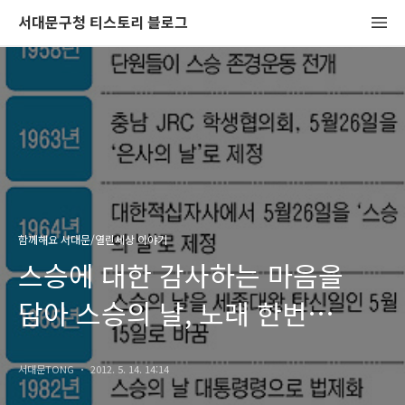
서대문구청 티스토리 블로그
함께해요 서대문/열린세상 이야기
스승에 대한 감사하는 마음을
담아 스승의 날, 노래 한번
불러볼까요?
서대문TONG
2012. 5. 14. 14:14