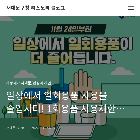
서대문구청 티스토리 블로그
사랑해요 서대문/환경과 자연
일상에서 일회용품 사용을
줄입시다! 1회용품 사용제한
(11월24일부터)
서대문TONG
2022. 11. 23. 17:24