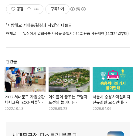
공감
구독하기
'사랑해요 서대문/환경과 자연'의 다른글
현재글
일상에서 일회용품 사용을 줄입시다! 1회용품 사용제한(11월24일부터)
관련글
2022 서대문구 자원순환
아이들이 꿈꾸는 모험과
서울시 승용차마일리지
체험교육 'ECO-피플'
도전의 놀이터!
신규회원 모집안내
성황리 성료
신기한놀이터 2호
'승용차요일제 폐지'
2022.10.13
2020.09.28
2020.04.06
'야호놀이터'
서대문구청 티스토리 블로그