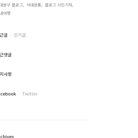
대문구 블로그,
서대문통,
블로그 시민기자,
내여행,
근글
인기글
근댓글
지사항
acebook
Twitter
rchives