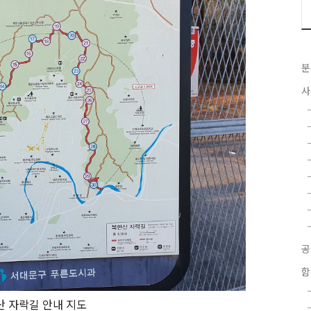
분
사
함
산 자락길 안내 지도