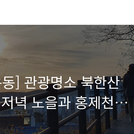
은동] 관광명소 북한산
 저녁 노을과 홍제천