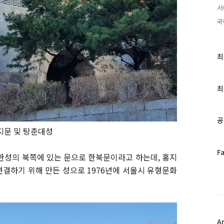
서
국
최
최
근
글
과
최
인
기
글
공
지문 및 탕춘대성
페
F
, 한성의 북쪽에 있는 문으로 한북문이라고 하는데, 홍지
이
결하기 위해 만든 성으로 1976년에 서울시 유형문화
스
북
트
위
터
플
A