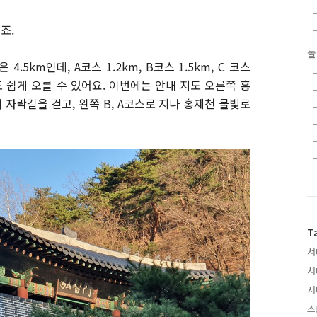
죠.
놀
5km인데, A코스 1.2km, B코스 1.5km, C 코스
 쉽게 오를 수 있어요. 이번에는 안내 지도 오른쪽 홍
자락길을 걷고, 왼쪽 B, A코스로 지나 홍제천 물빛로
T
서
서
서
스