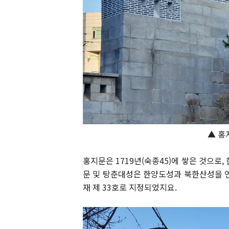
▲ 홍
홍지문은 1719년(숙종45)에 쌓은 것으로
문 및 탕춘대성은 한양도성과 북한산성을 연
재 제 33호로 지정되었지요.