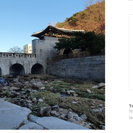
러
그
인
C
방
T
To
문
자
Ye
수