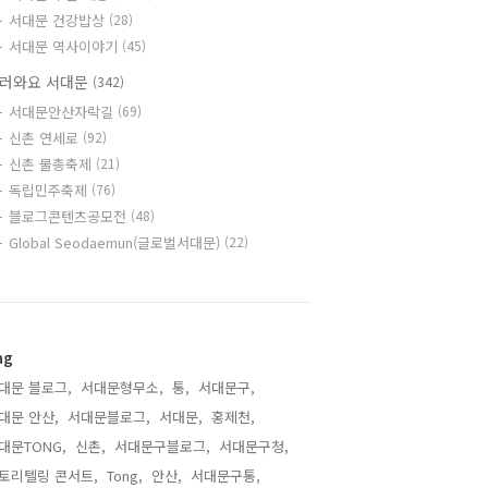
서대문 건강밥상
(28)
서대문 역사이야기
(45)
러와요 서대문
(342)
서대문안산자락길
(69)
신촌 연세로
(92)
신촌 물총축제
(21)
독립민주축제
(76)
블로그콘텐츠공모전
(48)
Global Seodaemun(글로벌서대문)
(22)
ag
대문 블로그,
서대문형무소,
통,
서대문구,
대문 안산,
서대문블로그,
서대문,
홍제천,
대문TONG,
신촌,
서대문구블로그,
서대문구청,
토리텔링 콘서트,
Tong,
안산,
서대문구통,