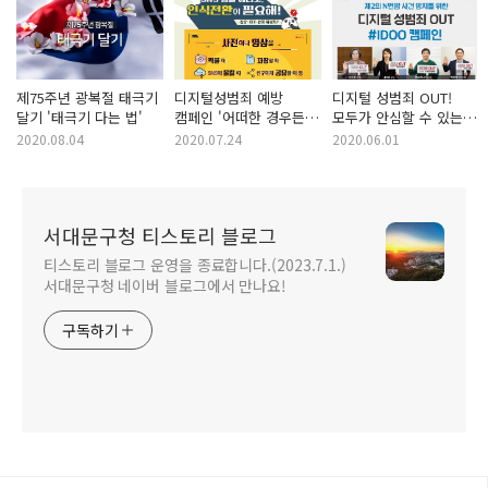
제75주년 광복절 태극기
디지털성범죄 예방
디지털 성범죄 OUT!
달기 '태극기 다는 법'
캠페인 '어떠한 경우든
모두가 안심할 수 있는
상대방의 동의가
디지털 세상을 위한
2020.08.04
2020.07.24
2020.06.01
필요합니다'
#IDOO 캠페인
서대문구청 티스토리 블로그
티스토리 블로그 운영을 종료합니다.(2023.7.1.)
서대문구청 네이버 블로그에서 만나요!
구독하기