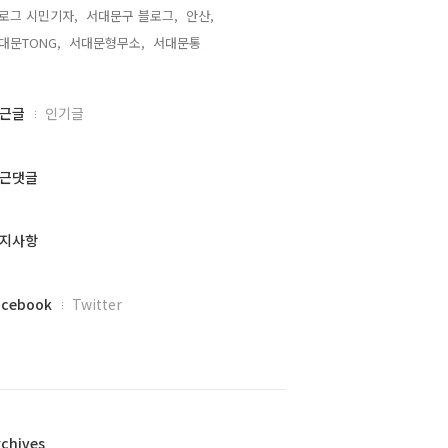
로그 시민기자,
서대문구 블로그,
안산,
대문TONG,
서대문형무소,
서대문통,
근글
인기글
근댓글
지사항
acebook
Twitter
rchives