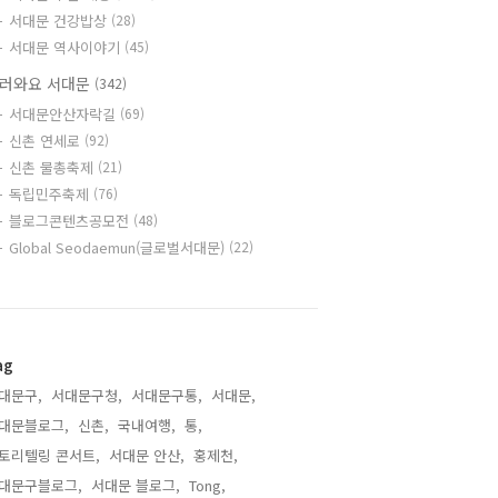
서대문 건강밥상
(28)
서대문 역사이야기
(45)
러와요 서대문
(342)
서대문안산자락길
(69)
신촌 연세로
(92)
신촌 물총축제
(21)
독립민주축제
(76)
블로그콘텐츠공모전
(48)
Global Seodaemun(글로벌서대문)
(22)
ag
대문구,
서대문구청,
서대문구통,
서대문,
대문블로그,
신촌,
국내여행,
통,
토리텔링 콘서트,
서대문 안산,
홍제천,
대문구블로그,
서대문 블로그,
Tong,