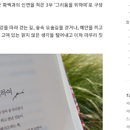
근 화백과의 인연을 적은 3부 ‘그리움을 위하여’로 구성
놀
을 따라 걷는 길, 숲속 오솔길을 걷거나, 해안을 끼고
 고여 있는 맑지 않은 생각을 털어내고 미처 마무리 짓
T
서
서
스
서