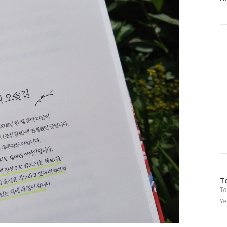
러
그
인
C
방
T
To
문
자
Ye
수