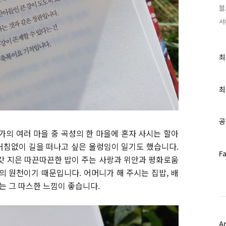
블
서
최
최
근
글
과
최
인
기
글
공
의 여러 마을 중 곡성의 한 마을에 혼자 사시는 할아
거침없이 길을 떠나고 싶은 울렁임이 일기도 했습니다.
페
F
갓 지은 따끈따끈한 밥이 주는 사랑과 위안과 평화로움
이
의 원천이기 때문입니다. 어머니가 해 주시는 집밥, 배
스
북
주는 그 따스한 느낌이 좋습니다.
트
위
터
플
A