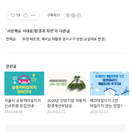
19
구독하기
'사랑해요 서대문/환경과 자연'의 다른글
현재글
투명 페트병, 폐비닐 재활용 분리수거 방법(요일제로 변경)
관련글
서울시 승용차마일리지
2020년 상반기분 자동차
에코마일리지 1만
신규회원 모집안내
환경개선부담금
마일리지 받는 방법?
'승용차요일제 폐지'
납부기한 연장(~6.30.)
에코마일리지
2020.04.06
2020.03.27
2020.02.13
계절관리제 특별포인트!