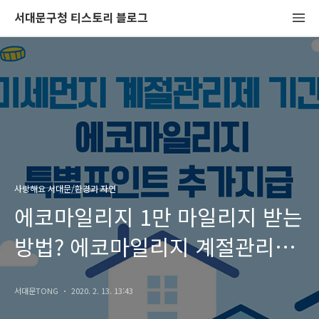
서대문구청 티스토리 블로그
사랑해요 서대문/환경과 자연
에코마일리지 1만 마일리지 받는
방법? 에코마일리지 계절관리제
특별포인트!
서대문TONG
2020. 2. 13. 13:43