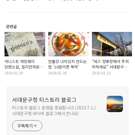
관련글
어니스트 헤밍웨이
만물상 나박김치 만드는
"버스 정류장에서 추위
단편소설, 킬리만자로의
법 '10분이면 뚝딱'
피하세요" 서대문구
눈
버스 정류장 바람막이,
2020.01.30
2020.01.30
2020.01.22
온열의자
서대문구청 티스토리 블로그
티스토리 블로그 운영을 종료합니다.(2023.7.1.)
서대문구청 네이버 블로그에서 만나요!
구독하기