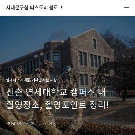
서대문구청 티스토리 블로그
함께해요 서대문/기자단이 본 세상
신촌 연세대학교 캠퍼스 내
촬영장소, 촬영포인트 정리!
서대문TONG
2020. 1. 28. 14:50