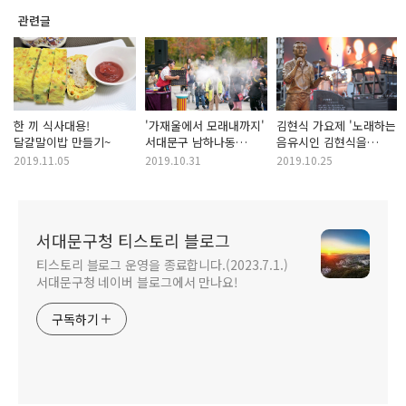
관련글
한 끼 식사대용!
'가재울에서 모래내까지'
김현식 가요제 '노래하는
달걀말이밥 만들기~
서대문구 남하나동
음유시인 김현식을
마을축제!
만나다 : 김현식 조형물'
2019.11.05
2019.10.31
2019.10.25
서대문구청 티스토리 블로그
티스토리 블로그 운영을 종료합니다.(2023.7.1.)
서대문구청 네이버 블로그에서 만나요!
구독하기