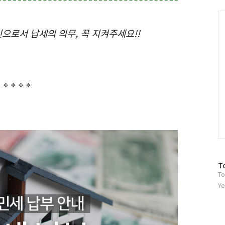
그
인
C
로서 납세의 의무, 꼭 지켜주세요!!
방
T
To
문
자
Ye
수