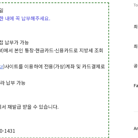
To
1일
한 내에 꼭 납부해주세요.
최
최
근
글
접 납부가 가능
과
최
TM)에서 본인 통장·현금카드·신용카드로 지방세 조회
인
기
글
)사이트를 이용하여 전용(가상)계좌 및 카드결제로
공
kr
 따라 납부 가능
페
F
이
스
북
에서 재발급 받을 수 있습니다.
트
위
터
플
A
-1431
러