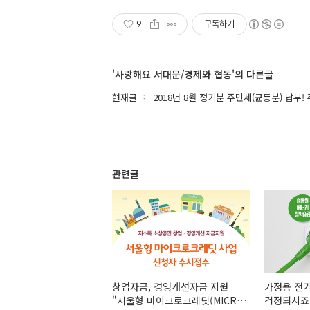
9
구독하기
'사랑해요 서대문/경제와 협동'의 다른글
현재글
2018년 8월 정기분 주민세(균등분) 납부!
관련글
창업자금, 경영개선자금 지원
가정용 전
"서울형 마이크로크레딧(MICRO
걱정되시죠