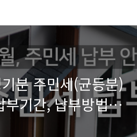
 정기분 주민세(균등분)
납부기간, 납부방법