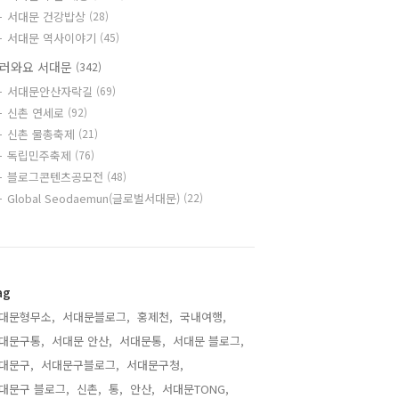
서대문 건강밥상
(28)
서대문 역사이야기
(45)
러와요 서대문
(342)
서대문안산자락길
(69)
신촌 연세로
(92)
신촌 물총축제
(21)
독립민주축제
(76)
블로그콘텐츠공모전
(48)
Global Seodaemun(글로벌서대문)
(22)
ag
대문형무소,
서대문블로그,
홍제천,
국내여행,
대문구통,
서대문 안산,
서대문통,
서대문 블로그,
대문구,
서대문구블로그,
서대문구청,
대문구 블로그,
신촌,
통,
안산,
서대문TONG,