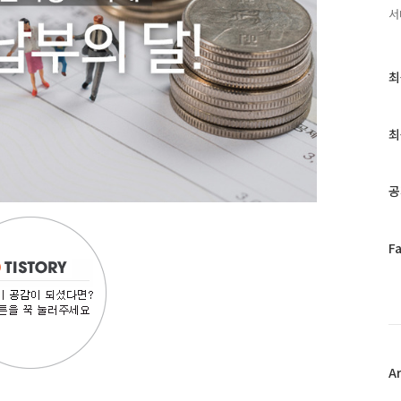
서
최
최
근
글
과
최
인
기
글
공
페
F
이
스
북
트
위
터
플
A
러