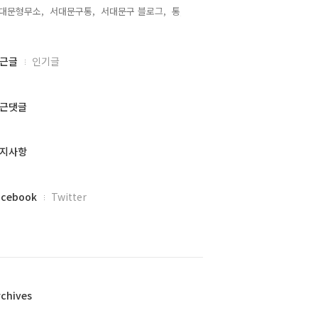
대문형무소,
서대문구통,
서대문구 블로그,
통,
근글
인기글
근댓글
지사항
acebook
Twitter
rchives