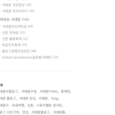
서대문 건강밥상
(28)
서대문 역사이야기
(45)
러와요 서대문
(342)
서대문안산자락길
(69)
신촌 연세로
(92)
신촌 물총축제
(21)
독립민주축제
(76)
블로그콘텐츠공모전
(48)
Global Seodaemun(글로벌서대문)
(22)
ag
대문구블로그,
서대문구청,
서대문TONG,
홍제천,
대문 블로그,
서대문 안산,
서대문,
Tong,
대문구,
국내여행,
신촌,
스토리텔링 콘서트,
로그 시민기자,
안산,
서대문블로그,
서대문통,