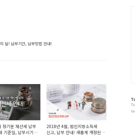
그
인
C
의 달! 납부기간, 납부방법 안내!
방
T
To
문
자
Ye
수
7월 정기분 재산세 납부
2018년 4월, 법인지방소득세
세 기준일, 납부시기
신고, 납부 안내! 새롭게 개정된