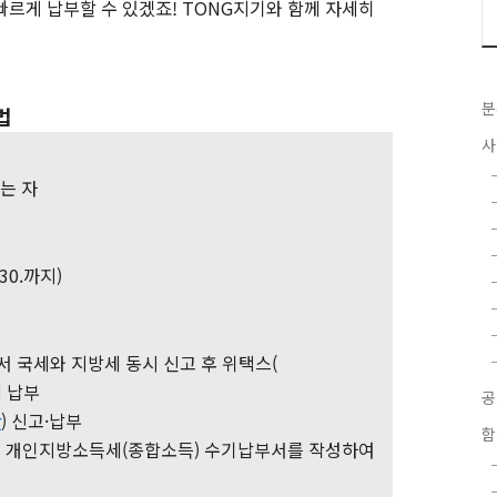
빠르게 납부할 수 있겠죠! TONG지기와 함께 자세히
분
법
사
는 자
 30.까지)
서 국세와 지방세 동시 신고 후 위택스(
 납부
r
) 신고·납부
함
고 개인지방소득세(종합소득) 수기납부서를 작성하여