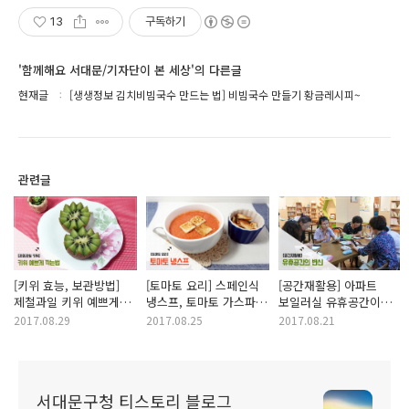
13
구독하기
'함께해요 서대문/기자단이 본 세상'의 다른글
현재글
[생생정보 김치비빔국수 만드는 법] 비빔국수 만들기 황금레시피~
관련글
[키위 효능, 보관방법]
[토마토 요리] 스페인식
[공간재활용] 아파트
제철과일 키위 예쁘게
냉스프, 토마토 가스파초
보일러실 유휴공간이
깎는 법 2가지!
만드는 법!
마을활력소 공유공간
2017.08.29
2017.08.25
2017.08.21
북카페로 변신!
서대문구청 티스토리 블로그