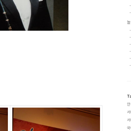
놀
T
안
서
서
국