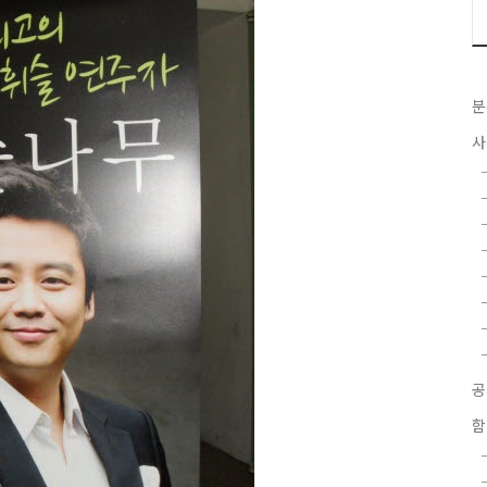
분
사
함