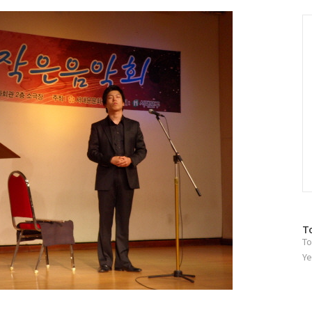
그
인
C
방
T
To
문
자
Ye
수