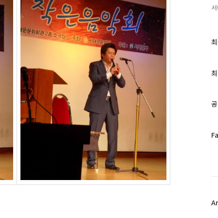
서
최
최
근
글
과
최
인
기
글
공
페
F
이
스
북
트
위
터
플
A
러