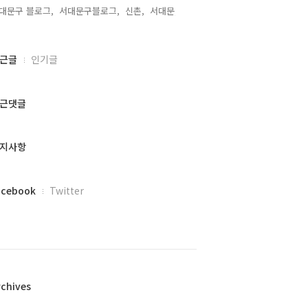
대문구 블로그,
서대문구블로그,
신촌,
서대문,
근글
인기글
근댓글
지사항
acebook
Twitter
rchives