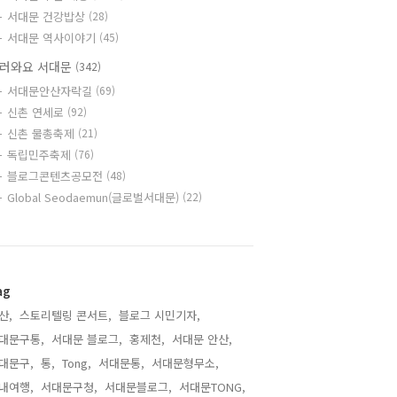
서대문 건강밥상
(28)
서대문 역사이야기
(45)
러와요 서대문
(342)
서대문안산자락길
(69)
신촌 연세로
(92)
신촌 물총축제
(21)
독립민주축제
(76)
블로그콘텐츠공모전
(48)
Global Seodaemun(글로벌서대문)
(22)
ag
산,
스토리텔링 콘서트,
블로그 시민기자,
대문구통,
서대문 블로그,
홍제천,
서대문 안산,
대문구,
통,
Tong,
서대문통,
서대문형무소,
내여행,
서대문구청,
서대문블로그,
서대문TONG,