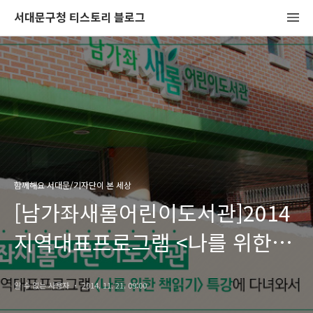
서대문구청 티스토리 블로그
함께해요 서대문/기자단이 본 세상
[남가좌새롬어린이도서관]2014
지역대표프로그램 <나를 위한
책읽기> 특강에 다녀와서
알 수 없는 사용자
2014. 11. 21. 09:00