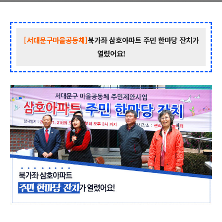
[서대문구마을공동체]
북가좌
삼호
아파트 주민 한마당 잔치가
열렸어요!