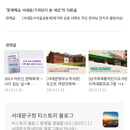
'함께해요 서대문/기자단이 본 세상'의 다른글
현재글
[서대문구마을공동체]북가좌 삼호 아파트 주민 한마당 잔치가 열렸어요!
관련글
2014 어르신 문화축제 <
[서대문형무소역사관]
[남가좌새롬어린이도서관]2
나이 없는 날>에
도슨트 역량강화와
지역대표프로그램 <나를
다녀와서
신규토슨트양성을 위한
위한 책읽기> 특강에
2014.11.26
2014.11.25
2014.11.21
아카데미에 참여하세요!
다녀와서
서대문구청 티스토리 블로그
티스토리 블로그 운영을 종료합니다.(2023.7.1.)
서대문구청 네이버 블로그에서 만나요!