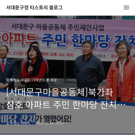
서대문구청 티스토리 블로그
함께해요 서대문/기자단이 본 세상
[서대문구마을공동체]북가좌
삼호 아파트 주민 한마당 잔치가
열렸어요!
알 수 없는 사용자
2014. 11. 24. 13:30