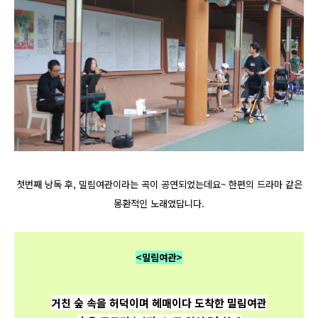
첫번째 낭독 후, 밀림여관이라는 곡이 공연되었는데요~
한편의 드라마 같은
몽환적인 노래였답니다.
<밀림여관>
거친 숲 속을 허덕이며 헤매이다
도착한 밀림여관