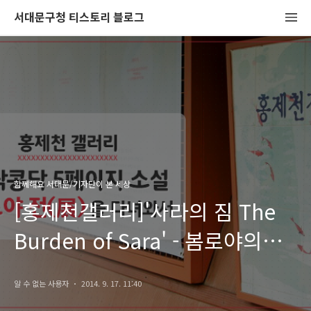
서대문구청 티스토리 블로그
함께해요 서대문/기자단이 본 세상
[홍제천갤러리]'사라의 짐 The
Burden of Sara' - 봄로야의
공연 속으로!
알 수 없는 사용자
2014. 9. 17. 11:40