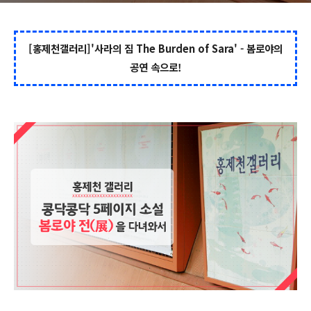
[홍제천갤러리]'사라의 짐 The Burden of Sara' - 봄로야의
공연 속으로!