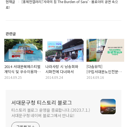
현재글
[홍제천갤러리]'사라의 짐 The Burden of Sara' - 봄로야의 공연 속으
로!
관련글
2014 서대문북페스티벌
나라사랑 시 낭송회와
[다솜뮤직]
개막식 및 우수이용자
시화전에 다녀와서
[구립서대문노인전문요양센
시상식에 다녀왔어요!
서대문요양센터
2014.09.25
2014.09.24
2014.09.16
어르신과 함께 하는 <
사랑나눔 음악회>에
다녀와서
서대문구청 티스토리 블로그
티스토리 블로그 운영을 종료합니다.(2023.7.1.)
서대문구청 네이버 블로그에서 만나요!