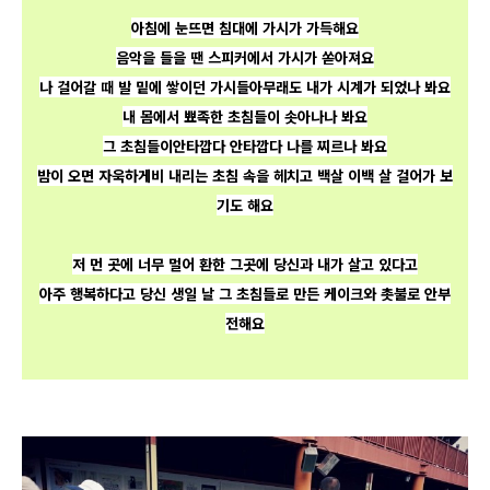
아침에 눈뜨면
침대에 가시가 가득해요
음악을 들을 땐
스피커에서 가시가 쏟아져요
나 걸어갈 때
발 밑에 쌓이던 가시들
아무래도 내가
시계가 되었나 봐요
내 몸에서 뾰족한 초침들이
솟아나나 봐요
그 초침들이
안타깝다
안타깝다
나를 찌르나 봐요
밤이 오면 자욱하게
비 내리는 초침 속을 헤치고
백살 이백 살 걸어가 보
기도 해요
저 먼 곳에
너무 멀어 환한 그곳에
당신과 내가 살고 있다고
아주 행복하다고
당신 생일 날
그 초침들로 만든 케이크와 촛불로
안부
전해요