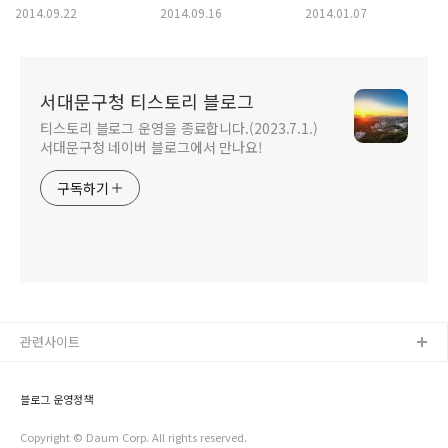
연세로 인문학페스티벌
인문학 페스티벌 <
신촌 크리스마스★
2014.09.22
2014.09.16
2014.01.07
<예술을 꼴라쥬하다>
예술을 꼴라주 하다>로
신촌의 크리스마스가
생생한 현장!!
초대합니다!!!
벌써 그리워요~!
서대문구청 티스토리 블로그
티스토리 블로그 운영을 종료합니다.(2023.7.1.)
서대문구청 네이버 블로그에서 만나요!
구독하기
관련사이트
블로그 운영정책
Copyright © Daum Corp. All rights reserved.