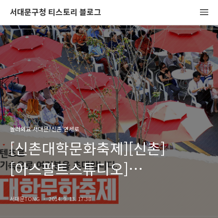
서대문구청 티스토리 블로그
놀러와요 서대문/신촌 연세로
[신촌대학문화축제][신촌]
[아스팔트스튜디오]
신촌대학문화축제의 생생한
서대문TONG
2014. 9. 13. 17:38
현장을 Tong지기가 알려드려요.