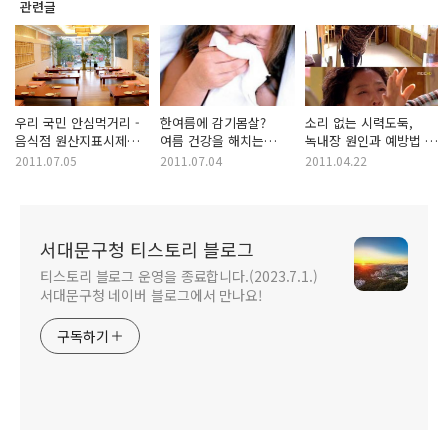
관련글
우리 국민 안심먹거리 -
한여름에 감기몸살?
소리 없는 시력도둑,
음식점 원산지표시제
여름 건강을 해치는
녹내장 원인과 예방법 -
모범업소 소개
냉방병을 주의 하세요.
소중한 우리 눈 지켜요!
2011.07.05
2011.07.04
2011.04.22
서대문구청 티스토리 블로그
티스토리 블로그 운영을 종료합니다.(2023.7.1.)
서대문구청 네이버 블로그에서 만나요!
구독하기