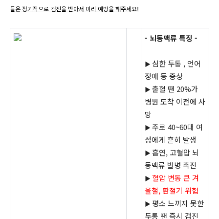
들은 정기적으로 검진을 받아서 미리 예방을 해주세요!
- 뇌동맥류 특징 -
심한 두통 , 언어
▶
장애 등 증상
출혈 땐 20%가
▶
병원 도착 이전에 사
망
주로 40~60대 여
▶
성에게 흔히 발생
흡연, 고혈압 뇌
▶
동맥류 발병 촉진
혈압 변동 큰 겨
▶
울철, 환절기 위험
평소 느끼지 못한
▶
두통 땐 즉시 검진