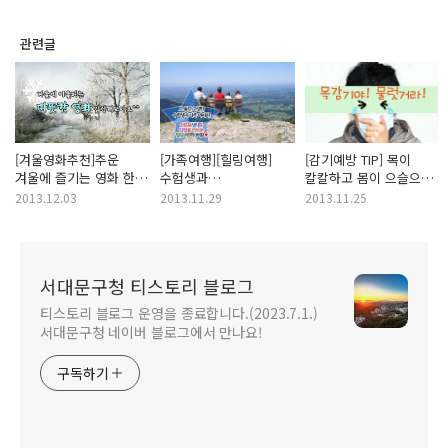
관련글
[겨울영화추천]추운
[가족여행][힐링여행]
[감기예방 TIP] 목이
겨울에 즐기는 영화 한
수험생과
칼칼하고 몸이 으슬으슬,
편의 따뜻한 감동!을
가족여러분들을 위한
지독한 목감기에 걸리지
2013.12.03
2013.11.29
2013.11.25
느껴보세요.
힐링여행을
않도록 예방하기!
알려드릴게요~!
서대문구청 티스토리 블로그
티스토리 블로그 운영을 종료합니다.(2023.7.1.)
서대문구청 네이버 블로그에서 만나요!
구독하기