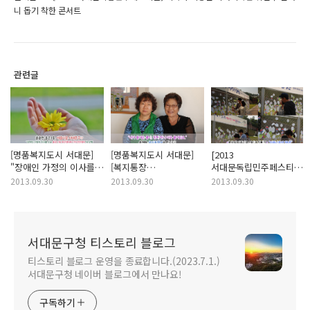
니 돕기 착한 콘서트
관련글
[명품복지도시 서대문]
[명품복지도시 서대문]
[2013
"장애인 가정의 이사를
[복지통장
서대문독립민주페스티벌]
도운 홍은 1동
우수사례]"내가 즐거운
"통곡의 미루나무
2013.09.30
2013.09.30
2013.09.30
주민센터와 119
봉사, 함께 하니 더욱
지키기"캠페인에 함께
안전센터"의 선행
즐거워요. "충현동
하신 분들의 응원
김영희복지통장님을
메세지 들어볼까요?
만나다!
서대문구청 티스토리 블로그
티스토리 블로그 운영을 종료합니다.(2023.7.1.)
서대문구청 네이버 블로그에서 만나요!
구독하기