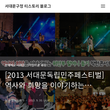
서대문구청 티스토리 블로그
함께해요 서대문/기자단이 본 세상
[2013 서대문독립민주페스티벌]
역사와 희망을 이야기하는
위안부 할머니 돕기 착한 콘서트
알 수 없는 사용자
2013. 9. 30. 09:47