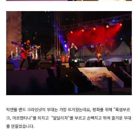
락앤롤 밴드 크라잉넛의 무대는 가장 뜨거웠는데요, 평화를 위해 "룩셈부르
크, 아르헨티나"를 외치고 "말달리자"를 부르고 손뼉치고 뛰며 즐거운 무대
를 만들었습니다.