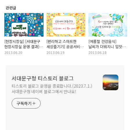
관련글
[현장시장실] [서대문구
[편리하고 스마트한
[여름철 건강음식]
현장시장실 운영 결과]
세상즐기기] 공공서비스
날씨가 더워지니 입맛이
시장님과의 대화, 그
(유휴공간) 예약에
없고, 식욕이 없다면? <
2013.06.20
2013.06.19
2013.06.18
결과 궁금하시죠?
대해서 아시나요? <
여름철 알아두면 좋은
공공서비스 예약 절차
건강식품들>
안내>
서대문구청 티스토리 블로그
티스토리 블로그 운영을 종료합니다.(2023.7.1.)
서대문구청 네이버 블로그에서 만나요!
구독하기