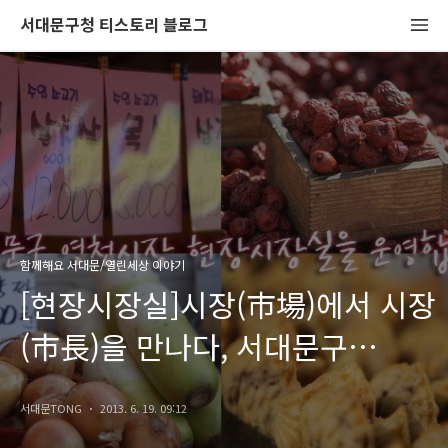
서대문구청 티스토리 블로그
함께해요 서대문/열린세상 이야기
[현장시장실]시장(市場)에서 시장
(市長)을 만나다, 서대문구
영천시장 현장시장실을
서대문TONG
2013. 6. 19. 09:12
운영합니다.