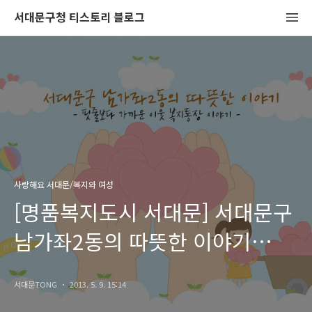
서대문구청 티스토리 블로그
사랑해요 서대문/복지와 여성
[명품복지도시 서대문] 서대문구
남가좌2동의 따뜻한 이야기
들어보실래요? 핏줄보다 가까운
서대문TONG
2013. 5. 9. 15:14
이웃 복지통장 이야기