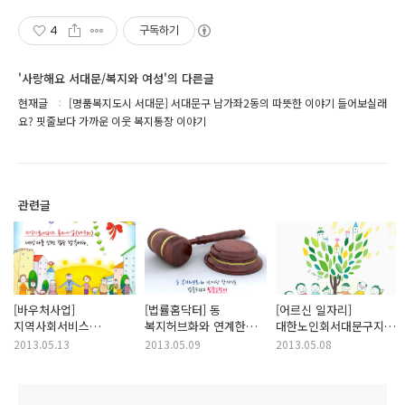
4
구독하기
'사랑해요 서대문/복지와 여성'의 다른글
현재글
[명품복지도시 서대문] 서대문구 남가좌2동의 따뜻한 이야기 들어보실래
요? 핏줄보다 가까운 이웃 복지통장 이야기
관련글
[바우처사업]
[법률홈닥터] 동
[어르신 일자리]
지역사회서비스
복지허브화와 연계한
대한노인회서대문구지회
투자사업(바우처)
찾아가는 법률주치의
어르신
2013.05.13
2013.05.09
2013.05.08
대상자를 신청 접수
법률홈닥터
통합취업지원센터를
받습니다.
열었습니다!