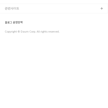
접 만들어 관내 홀몸 어르신 40여 명에게 전달하는 사랑의 빵 만
상 노력하시는 주민 여러분들의 모습! 너무..
들기 봉사활동을 펼치셨는데요! 빵만 전달했는냐! NONO~ 겨울
관련사이트
을 앞두고 난방은 잘 되는지, 불편한 점은 없는지 안부를 확인하
고 말벗이 되 드렸습니다. 매년 실시해온 사랑의 빵 만들기 행사
장을 보러 가실까요? 너무나 아름다우신 우리의 통장님들! 항상
블로그 운영정책
지역발전을 위하여 애쓰시기에 더욱 감사함을 느낀 하루였답니
다! 사랑합니다! 서대문구!
Copyright © Daum Corp. All rights reserved.