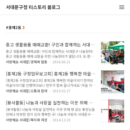
서대문구청 티스토리 블로그
홍제2동
3
중고 생활용품 매매교환! 구민과 함께하는 서대문
구 나눔장터!
중고 생활용품 매매교환! 구민과 함께하는 서대문구 나눔장터!
중고 생활용품 매매·교환을 위한 나눔장터가 열립니다. 또 판매
수익금은 어려운 이웃을 위한 사업기금으로 사용된다고 하니 더
사랑해요 서대문/경제와 협동
2016.06.21
욱 의미가 있겠죠! 구민과 함께하는 나눔장터, 어떻게 진행되는
지 알아볼까요! :: 구민과 함께하는 나눔장터 ○ 일 시 : 2016. 6.
[홍제2동 구정업무보고회] 홍제2동 행복한 마을
29. (수) 10:00 ~ 16:00 ※ 우천 시 및 기타 사정으로 일정이 변
이야기 한마당
[홍제2동 구정업무보고회] 홍제2동 행복한 마을이야기 한마당
경될 수 있음 ○ 장 소 : 구청 우측광장(보건소쪽 일부) ○ 내 용 :
마을이야기를 진행하다보니 한주가 벌써 끝나가네요! 마을 각자
각 동별로 수집된 중고물품 품목 판매·교환 등 ○ 참 여 : 13개
의 이야기를 들려주는 시간은 정말 의미있는 시간인거 같아요.
동 새마을부녀회 (홍제2동 새마을부녀회 미구성) ○ 주 관 : 서대
사랑해요 서대문/소통과 참여
2015.02.27
행복한 마을을 만들기 위해 노력하시는 홍제2동의 주민들을 함
문구 새마을부녀회 :: 운영코너 ● 새마을부녀회 : 11개 부스 운
께 만나볼까요~ 지기와 함께 홍제2동 주민센터로 GO GO~ 민
영 신제품 및 중고물품 판매 먹거리 장터..
[봉사활동] 나눔과 사랑을 실천하는 이웃 위해 빵
요 공연으로 주민화합 한마당을 시작해 주셨어요! 우리 가락을
굽는 통장님들!
[봉사활동] 나눔과 사랑을 실천하는 이웃 위해 빵 굽는 통장님들
통해서 홍제2동의 이야기를 들을 수 있는 시간이였는데요. 구성
언제나 따뜻한 정이 있어 행복한 곳! 나눔과 사랑의 서대문구에
진 가락에 담긴 홍제2동의 모습을 상상하게 되었답니다! 행복한
서 나눔소식을 전달합니다! 서대문구 홍제2동 통장협의회에서
홍제2동의 이야기를 한눈에 볼 수 있는 "행복한 마을이야기 한
사랑해요 서대문/복지와 여성
2014.12.10
이웃사랑을 몸소 실천하셨다는 소식입니다! 지난 12월 2일 은평
마당"이 이어졌어요! 홍제2동 주민들의 행복한 표정만으로도 마
·서대문희망나눔센터에서 복지통장 20여 명이 빵 300개를 직
을 분위기를 느낄 수 있었답니다. 행복한 마을을 만들기 위해 항