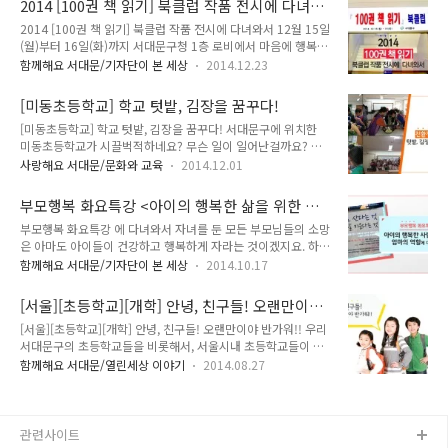
2014 [100권 책 읽기] 북클럽 작품 전시에 다녀와
좌새롬도서관에서는 의 사전행사인 저명 저자 릴레이 강연회가
있는지 알아볼까요~ ^^ ▲ 고은초등..
서
2014 [100권 책 읽기] 북클럽 작품 전시에 다녀와서 12월 15일
있었는데요, '오토마타 공작소'의 저자이자 오토마타의 작가이기
(월)부터 16일(화)까지 서대문구청 1층 로비에서 마음에 행복을
도 한 전승일 선생님과 함께 하는 '나만의 오토마타 만들기' 체험
전하는 조촐한 전시회가 있었습니다. 바로 2014 [100권 책 읽
프로그램에이 다녀왔습니다^^ - 일 시 : 2015. 9. 11(금) 오후 4
함께해요 서대문/기자단이 본 세상
2014.12.23
기] 작품 전시회였지요. 서대문TONG을 통해서도 소식 전한 바
시 ~ 6시 - 장 소 : 남가좌새롬어린이도서관 다목적실 - 대 상 : 초
있는데요. (100권 책 읽기 소개 바로 가기) 100권 책 읽기는
등학교 4~6학년 어린이 30명 - 선정도서 : 오토마타 ..
[미동초등학교] 학교 텃밭, 김장을 꿈꾸다!
2011년부터 시작한 서대문구의 대표 독서 문화 진흥 사업입니
[미동초등학교] 학교 텃밭, 김장을 꿈꾸다! 서대문구에 위치한
다. 각 동마다 운영되었던 북클럽과 초등학교의 북클럽에서 1년
미동초등학교가 시끌벅적하네요? 무슨 일이 일어난걸까요? 무
동안 읽은 책에 대한 여러 가지 생각과 느낌들은 저마다의 개성
슨 일인지 궁금하시면 지기와 함께 가보실까요? 미동초등학교
있는 작품으로 표현한 전시회입니다. 한 번 보실까요? 충현동 -
사랑해요 서대문/문화와 교육
2014.12.01
과학실에서 김장 체험활동으로 김장을 담그고 있는 6학년 1반
연희동 북클럽 홍제3동 - 홍은1동 북클럽 북가좌1동 북클럽 홍
학생들의 모습이랍니다^^ 김장 체험활동은 교내 텃밭에서 재배
은2동 북클럽 남가좌 1동 북클럽 홍제2동 - 천연동 북클럽 북..
부모행복 화요특강 <아이의 행복한 삶을 위한 엄
한 배추, 무, 갓 및 친환경 농산물을 이용한 김장 담그기 체험을
마의 역할>에 다녀와서
부모행복 화요특강 에 다녀와서 자녀를 둔 모든 부모님들의 소망
통해 안전한 먹거리의 소중함을 인식하고자 '친환경급식 교육 공
은 아마도 아이들이 건강하고 행복하게 자라는 것이겠지요. 하루
동체 커뮤니티'에서 운영하는 프로그램입니다. 김장에 사용된 재
가 다르게 변하는 세상에서, 또 누군가와 끊임없이 경쟁을 해야
료들은 지난 늦여름부터 학생들이 학교텃밭에서 정성껏 가꿔 수
함께해요 서대문/기자단이 본 세상
2014.10.17
하는 세상에서, 우리 아이들은 하고 싶은 것만큼이나 해야 할 것
확한 농산물을 사용한 것이라, 그 의미가 더 남달랐는데요. 이번
들이 점점 늘어나는 것 같습니다. 그런데 우리 아이들은 얼마나
행사는 사전 간담회, 김장 재료의 준비, 김치 담그기, 수업 진행·
[서울][초등학교][개학] 안녕, 친구들! 오랜만이야
행복하다고 느낄까요? 아이들이 행복한 삶을 위해 엄마들이 해
보조 등 관내 주민으로 구성 된 김장..
반가워!!
[서울][초등학교][개학] 안녕, 친구들! 오랜만이야 반가워!! 우리
야 할 일이 무엇인지, 그 답을 찾아보는 특강이 서대문구청에서
서대문구의 초등학교들을 비롯해서, 서울시내 초등학교들이 대
열리고 있습니다. 바로 인데요. TONG이 그 현장에 다녀왔습니
부분 8월 28일 개학을 해요!! (일부 학교는 하루 빨리! 27일 개
다. 1차 특강은 10월 14일 화요일, 서대문구청 6층 강당에서 열
함께해요 서대문/열린세상 이야기
2014.08.27
학을 한다는..@_@) 본격적인 2학기 생활을 앞두고! 청소년 초
렸는데요. 이번 특강을 해 주신 분은 조선에듀케이션과 행복인성
등학교 선배들(?) 혹은 우리 어른들이 기억하고 준비해야할 것은
연구소장이신 어거스트 홍 선생님이셨습니다. 어거스트 홍 선생
무엇이 있을까요?! 개학을 맞아 아이가 별다른 이유없이 갑자기
님은 이란 주제로 특강을 해 주..
학교에 가기 싫어하는 것을 [새학기 증후군]이라고 합니다. 어린
관련사이트
아이답게 학교에 가기 싫다는 생각이 강해지면 몸으로 증상이 나