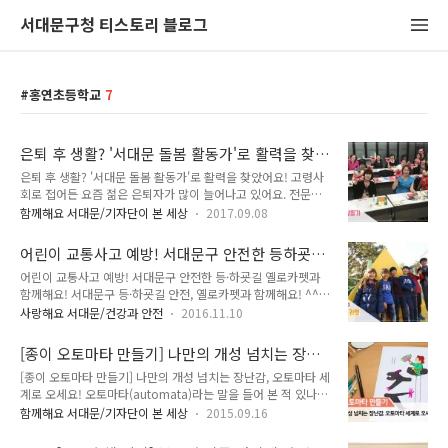
서대문구청 티스토리 블로그
홍연초등학교
7
은퇴 후 생활? '서대문 돌봄 활동가'로 활력을 찾
았어요!
은퇴 후 생활? '서대문 돌봄 활동가'로 활력을 찾았어요! 고령사
회로 접어든 요즘 젊은 은퇴자가 많이 늘어나고 있어요. 전문직
에 오랫동안 일을 하고 은퇴를 하게되면 일이 없어서 이곳저곳을
함께해요 서대문/기자단이 본 세상
2017.09.08
찾아다니지만 마땅한 일자리를 찾지 못하곤 합니다. 그 반대로
초저출산으로 OECD 국가 중 꼴찌를 달리고 있는 우리나라에서
어린이 교통사고 예방! 서대문구 안전한 등하굣
아이들 돌보는 교사가 부족한 현실이지요. 방과 후 돌봄 교육을
길 옐로카펫과 함께해요!
어린이 교통사고 예방! 서대문구 안전한 등·하굣길 옐로카펫과
하는 초등학교에 가보면 교사에 비해 학생들이 너무 많아서 제대
함께해요! 서대문구 등·하굣길 안전, 옐로카펫과 함께해요! ^^
로 케어가 안되고 있는 상황이에요. ▲ 방과 후 책을 보는 아이들
어린이들의 등·하굣길 안전을 위해 통학로 횡단보고 진입부에
그래서 서대문구는 2016년 서울시 시민참여예산으로 1억 2천
사랑해요 서대문/건강과 안전
2016.11.10
옐로카펫을 설치하고 있어요~ '옐로카펫'? 아직 생소 하시죠!
만 원의 사업을 제안하고 사업비를 받아 '2017년 돌봄 교사'를
Tong지기와 함께 알아봐요~ '옐로카펫' 이란 학교주변 횡단보
양성하기 시작했어요. 방과 후 아이들과 부모님들에게 정말 좋은
[종이 오토마타 만들기] 나만의 개성 넘치는 장난
도 등 교통위험지역 벽과 바닥에 황색 노면표시제를 펼쳐 외부와
소식이였어요. 이번 서..
감, 오토마타 세계로 오세요!
[종이 오토마타 만들기] 나만의 개성 넘치는 장난감, 오토마타 세
구별되는 공간(옐로카펫)을 만듭니다. 상단에 태양광 램프를 부
계로 오세요! 오토마타(automata)라는 말을 들어 본 적 있나
착하여 사람 감지시 야간에 점등이 되어 어린이들에게 안전한 보
요? '오토마타' 란? 여러가지 기계장치로 움직이는 인형이나 조
행을 유도하고 운전자에게 시인성을 높여 교통사고 위험이 없는
함께해요 서대문/기자단이 본 세상
2015.09.16
형물을 오토마타라고 하는데, '스스로 동작하다'라는 뜻의 라틴
안전한 통학로를 만들기 위한 교통안전장치 입니다. 현재 서대문
어에서 나온 말이라고 합니다. 지난 금요일(11일) 오후 4시 남가
구에 4개소의 옐로카펫이 설치되어 있는데요. 어디에 설치되어