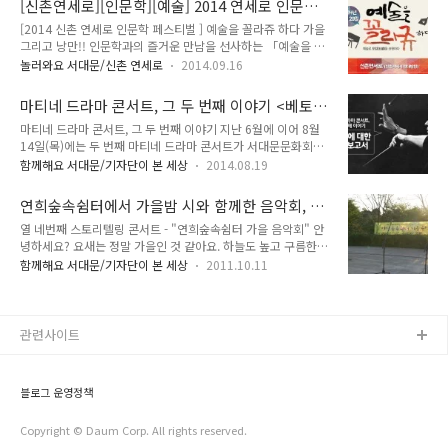
[신촌연세로][인문학][예술] 2014 연세로 인문학
면 가까운 곳에서 열리는 공연을 보러가는 것도 한 방법이 될 수
대표축제인 독립민주축제와..
페스티벌 <예술을 꼴라주 하다>로 초대합니다!!!
[2014 신촌 연세로 인문학 페스티벌 ] 예술을 꼴라쥬 하다 가을
있겠지요. TONG이 문화의 달을 맞이하여, 10월 16일(목) 오전
그리고 낭만!! 인문학과의 즐거운 만남을 선사하는 「예술을 꼴
에 서대문문화회관 대극장에서 열린 클래식 모놀로그, 연극배우
라쥬 하다」 신촌 연세로 차없는 거리에서 즐기는 인문학 페스
박정자의 공연에 다녀왔습니다. 는 올해 마지막 마티네 콘서트였
놀러와요 서대문/신촌 연세로
2014.09.16
티벌이 가을의 추억과 함께 여러분 곁으로 찾아갑니다~ " 예술
습니다. 음악으로 보는 연극, 연극으로 듣는 음악인 마티네 콘서
로 오감(五感)을 표현하다 " 준비되셨죠?? TONG지기와 함께
트의 지난 두 번의 공연을 TONG을 통해 소개해드린 적이 있지
마티네 드라마 콘서트, 그 두 번째 이야기 <베토
알아볼까요?^^ '연세로 인문학 페스티벌, 인문학 꼴라주' 일 시 :
요. 1회 : 달..
벤에 대한 심리 보고서>
마티네 드라마 콘서트, 그 두 번째 이야기 지난 6월에 이어 8월
2014. 9. 20(토) 13:00~23:00 장 소 : 신촌 연세로 참여대상 :
14일(목)에는 두 번째 마티네 드라마 콘서트가 서대문문화회관
주민, 서울지역 대학생 주 최 : (재)플라톤 아카데미, 서대문구 내
소극장에서 열렸습니다. 입추가 지나고 한결 시원해진 오전, 베
용 : 거리강연, 공연, UCC 공모전 영상상영, 피아노버스킹, 도서
함께해요 서대문/기자단이 본 세상
2014.08.19
토벤의 이야기와 음악을 들으러 서대문문화회관으로 발걸음을
교환 부스운영, 예술체험 문 의 : 02-3771-5885 /
옮겼습니다. ‘음악으로 보는 연극, 연극으로 보는 음악’인 마티네
www.platonacademy.org 열정이..
연희숲속쉼터에서 가을밤 시와 함께한 음악회, 스
드라마 콘서트는 프랑스어 마탱(matin : 아침)에서 유래한 말로,
토리텔링 콘서트
열 네번째 스토리텔링 콘서트 - "연희숲속쉼터 가을 음악회" 안
주로 오후에 시간을 내기 어려운 여성들을 위해 다양한 장르의
녕하세요? 요새는 정말 가을인 것 같아요. 하늘도 높고 구름한
공연을 오전에 편안하고 여유롭게 즐길 수 있도록 꾸며지는 콘서
점 없이 파란 하늘이 너무 이뻐서 어디론가 놀러 가고 싶어지는
트입니다. 그래서인지, 오전 일찍 집안일을 하고 편안한 마음으
함께해요 서대문/기자단이 본 세상
2011.10.11
날씨이죠! 이렇게 좋은 가을 날, 지난 9월 마지막 주 금요일 스토
로 음악을 들을 수 있는 마티네 드라마 콘서트는 주부들에게 특
리텔링 콘서트는 원천교회와 함께 하는 "연희슾속쉼터 가을 음
히 인기라고 합니다. ▶ 출연 : 남명렬, 손성호, 서울튜티앙상블
악회"가 열렸습니다. 다양한 악기와 프로그램으로 많은 분들과
▶ 극본/연출 : 김..
함께 가을을 느낄 수 있었는데요, 음와과 시가 있는 가을 밤의 낭
관련사이트
만이 있는 음악회였습니다. 9월의 어느 멋진 날에 열린 콘서트에
TONG도 함께 했답니다. 섹소폰 연주와 시낭송으로 시작된 가을
음악회 아이돌 그룹 '제국의 아이들'의 멤버 광희의 아버님으로
블로그 운영정책
소개된 황도원님의 섹소폰 연주!을 경쾌하게 연주해주셨는데요,
트로트의 흥겨..
Copyright © Daum Corp. All rights reserved.