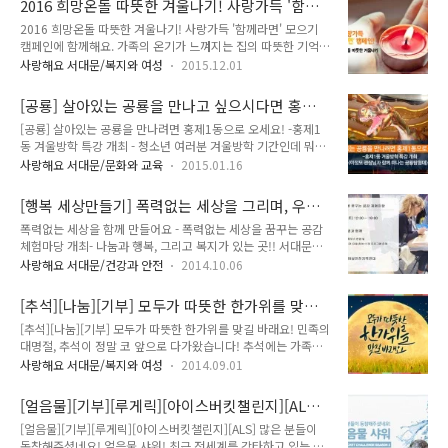
2016 희망온돌 따뜻한 겨울나기! 사랑가득 '함께
통해 복지사각지대의 어려운 이웃에게 전달하여 기부나눔 문화
적 사고와 업무효율 ..
라면' 모으기 캠페인에 함께해요.
2016 희망온돌 따뜻한 겨울나기! 사랑가득 '함께라면' 모으기
를 확산하고자 합니다. 여러분의 참여과 관심이 필요하겠죠~
캠페인에 함께해요. 가족의 온기가 느껴지는 집의 따뜻한 기억을
TONG지기와 함께 동참해요 ^^ 2016 설맞이 기부나눔 캠페인
철수는 느껴보지 못했습니다. 자식들의 발길이 끊어진지 오래된
□ 참여기간 : 2016. 1. 18. (월) ~ 2. 5. (금) □ 기부대상 : 성금
사랑해요 서대문/복지와 여성
2015.12.01
김할머니는 오늘도 하염없이 하늘만 바라보고 있습니다. 혼자서
및 생필품 등 · 기부가능 품목 - 장기간 보관이 가능한 식품 : 쌀,
차려먹는 저녁.. 추운겨울이면 허기진 배는 마음까지 더 외롭게
통조림, 캔음료, 라면, 조미료 등 - 생활용품 : 치약..
[공룡] 살아있는 공룡을 만나고 싶으시다면 홍제1
합니다. 어느 가정에나 있는 흔한 라면.. 그러나 우리 주변에는
동으로 출동!!
[공룡] 살아있는 공룡을 만나려면 홍제1동으로 오세요! -홍제1
그 흔한 하면조차 먹지 못하는 결식가정이 많이 있습니다. 여러
동 겨울방학 특강 개최 - 청소년 여러분 겨울방학 기간인데 뭐하
분이 철수와 김할머니에게 따뜻한 사랑을 전해주세요.. 우리 주
고 지내세요? 설마 아직도 이불 속에 있는 건 아니죠? 그럼 이불
변에는 아직도 여러분의 따뜻한 손길이 필요한 분들이 많이 있어
사랑해요 서대문/문화와 교육
2015.01.16
속에 있는 친구들 손! 몇명 보이네요?! 그러지말고 여러분의 건
요. '2016 희망온돌 따뜻한 겨울나기'를 통해 나눔의 온정을 전
강을 생각하여 야외활동 어떠세요? 우리 친구들을 위하여 재미
달해주세요. 저소득층 지원을 위한 사랑가득 '함께라면' 모으기 -
[행복 세상만들기] 폭력없는 세상을 그리며, 우리
도 있고, 좋은 일도 하는 특강이 있어서 소개해드립니다! 홍제1
기 간 : 2015. ..
스스로 폭력없는 세상을 만들어요!
폭력없는 세상을 함께 만들어요 - 폭력없는 세상을 꿈꾸는 공감
동 주민센터에서 겨울방학을 맞아 우리 친구들을 위하여 공룡을
체험마당 개최- 나눔과 행복, 그리고 복지가 있는 곳!! 서대문구
주제로 한 자연사 특강을 실시합니다. 서대문 자연사박물관의 이
에서 오는 10월 11일 토요일에 행복한 세상을 만들기위한 폭력
정모 관장님이 직접 강사로 나오시고, 끝나고 자연과 지구환경을
사랑해요 서대문/건강과 안전
2014.10.06
없는 세상을 꿈꾸는 공감 체험마당을 개최합니다^^ 의미 있는
사랑하는 마음으로 홍제1동 주민센터 앞에서 환경정화와 안전
행사인만큼 지기가 안내해 드릴게요. 폭력은 신체적인 폭력만 해
을 위한 캠페인까지 알차게 준비했어요! 강의와 캠페인까지 참
[추석][나눔][기부] 모두가 따뜻한 한가위를 맞길
당되는 것이 아니에요. 언어, 심리적 폭력 그리고 집단 따돌림까
여하면 2시간의 자원봉사 시간은 덤!..
바래요!
[추석][나눔][기부] 모두가 따뜻한 한가위를 맞길 바래요! 민족의
지 폭력에 해당된답니다. 폭력에 무관심 해서는 안됩니다. 폭력
대명절, 추석이 정말 코 앞으로 다가왔습니다! 추석에는 가족끼
을 보고도 방관하는 것도 또 다른 폭력이라 생각합니다! " 주변
리 마주앉아 덕담을 나누고, 송편을 빚는 장면이 연상되는데요
사람들의 이야기를 들어주는 작은일이 큰 힘이 될 수 있답니다"
사랑해요 서대문/복지와 여성
2014.09.01
^^* 하지만, 우리 주변에는 아직 편안하게 추석 연휴를 맞을 수
"무관심"이 "관심"으로 바뀔 수 있게 함께 동참해주세요!! 폭력
없는 어려운 이웃들이 많이 있습니다ㅠ 우리 주변의 어려운 이웃
없는 아름다운 세상을 만들기 위한 노력에 우리 모두 동참해요!!
[얼음물][기부][루게릭][아이스버킷챌린지][ALS]
을 돌아보고 모두가 행복하고 따뜻한 추석을 맞이하기 위해! 서
나눔과 행복, 그리고 ..
많은 분들이 동참해주셨네요! 얼음물 샤워!
[얼음물][기부][루게릭][아이스버킷챌린지][ALS] 많은 분들이
대문구에서는 [나눔으로 풍성한 추석맞이] 기부 나눔 캠페인을
동참해주셨네요! 얼음물 샤워! 최근 전세계를 강타하고 있는 얼
9월 5일(금)까지 펼치고 있습니다! 좀 더 효율적이고, 원활한 나