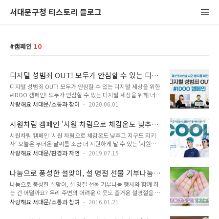
서대문구청 티스토리 블로그
캠페인
10
디지털 성범죄 OUT! 모두가 안심할 수 있는 디
지털 세상을 위한 #IDOO 캠페인
디지털 성범죄 OUT! 모두가 안심할 수 있는 디지털 세상을 위한
#IDOO 캠페인! 모두가 안심할 수 있는 디지털 세상을 위해 너
도, 나도, 우리 모두! 아이두! #IDOO 캠페인! 우리 사회에 엄청
사랑해요 서대문/소통과 참여
2020.06.01
난 충격을 준 N번방 사건! 제2의 N번방 사건을 막기 위해, 디지
털 민주시민의 힘이 필요합니다. 시민 여러분의 지속적인 관심과
시원차림 캠페인 '시원 차림으로 체감온도 낮추고
지지로 디지털 성범죄를 근절할 수 있습니다. IDOO의 의미는 무
지구도 지키자'
시원차림 캠페인 '시원 차림으로 체감온도 낮추고 지구도 지키
엇인가요?가해자가 아닌 피해자가 비난의 시건을 받게 되는 디
자' 오늘은 무더운 날씨를 조금 더 시원하게 날 수 있는 '시원차
지털 성범죄의 특성상 피해자에게 건네는 연대가 절대적으로 필
림'에 대해서 알려드리려고 합니다. 시원차림이란? '시원하다'와
요합니다. 피해자와 함께하겠다는 메시지를 뜻하는 'I DO'를 바
사랑해요 서대문/환경과 자연
2019.07.15
옷을 입거나 꾸려서 갖춘 상태를 뜻하는 '차림'의 줄임말로 간편
탕으로 옆에서 함께 목소리를 낼 수 있는 동반자를 의인화한 O
한 옷차림을 통한 냉방 에너지 절약, 업무효율 증진을 위한 캠페
를 더해 'IDOO'라고 지칭했습니다. 또한, OO는 무한대 기호를
나눔으로 풍성한 설맞이, 설 명절 선물 기부나눔
인입니다. 시원차림 신청수칙 5 ☞ 넥타이를 풀고 재킷을 벗어요
형상화하..
행사와 함께 하는 건 어떨까요?
나눔으로 풍성한 설맞이, 설 명절 선물 기부나눔 행사와 함께 하
▶ 체감온도 2℃를 낮추는 효과가 있답니다. ☞ 통이 넓은 바지,
는 건 어떨까요? 우리 주변의 어려운 이웃도 즐거운 설명절을 지
스커트 입어요 ☞ 옷깃이 없는 상의, 허리에 여유 있게 입어요 ☞
낼 수 있도록 '기부나눔 행사'에 가지려고 합니다. 설 명절을 맞
일주일에 한번 반바지 등 간편차림도 좋아요 ☞ 묶음머리 등 시
사랑해요 서대문/소통과 참여
2016.01.21
이하여 동주민센터, 교회, 아파트단지 등에서 기부나눔 행사를
원한 헤어스타일로 맵시를 뽐내세요 시원한 소재, 가벼운 착용감
전개하고, 수거된 기부물품을 지역내 동주민센터, 푸드마켓 등을
의 의상 등 간편한 옷차림을 통해 냉방 에너지를 절약하고 창의