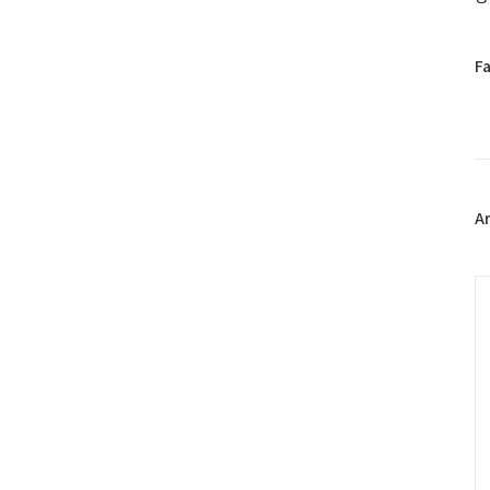
페
F
이
스
북
트
위
터
플
A
러
그
인
C