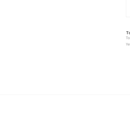
방
T
To
문
자
Ye
수