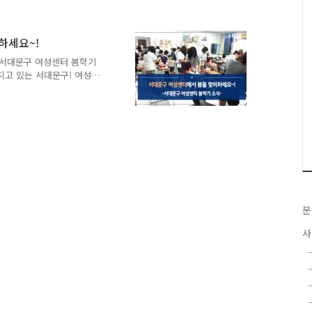
를 줄 수 있도록 돕는 기
 발달장애인 작업보호장 의
가는 서대문장애인부모회가
하세요~!
인 중심의 직업교육센터로 단
-서대문구 여성센터 봄학기
입니다. 내일의 희망을 준
치고 있는 서대문구! 여성주
 33가길 6-15번지에 위
양한 복지서비스를 운영하고
시로 도약하고자 서대문구 여
니다! 여성센터에서 하는
께 참여하실 수 있는 교육이
일아트 등 총 7개 강좌 14
럼 여성센터의 교육을 미리
회관내 위치한 여성센터!
분
사