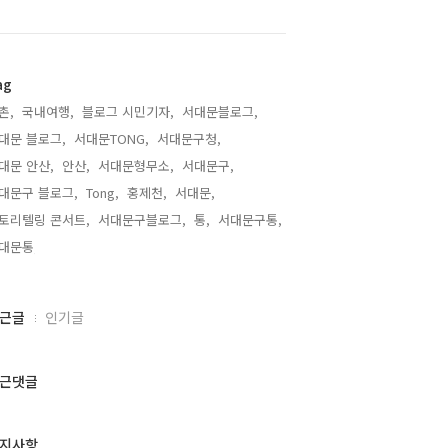
ag
촌,
국내여행,
블로그 시민기자,
서대문블로그,
대문 블로그,
서대문TONG,
서대문구청,
대문 안산,
안산,
서대문형무소,
서대문구,
대문구 블로그,
Tong,
홍제천,
서대문,
토리텔링 콘서트,
서대문구블로그,
통,
서대문구통,
대문통,
근글
인기글
근댓글
지사항