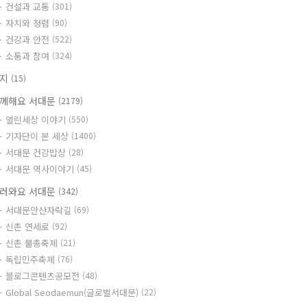
건설과 교통
(301)
자치와 청렴
(90)
건강과 안전
(522)
소통과 참여
(324)
공지
(15)
께해요 서대문
(2179)
열린세상 이야기
(550)
기자단이 본 세상
(1400)
서대문 건강밥상
(28)
서대문 역사이야기
(45)
러와요 서대문
(342)
서대문안산자락길
(69)
신촌 연세로
(92)
신촌 물총축제
(21)
독립민주축제
(76)
블로그콘텐츠공모전
(48)
Global Seodaemun(글로벌서대문)
(22)