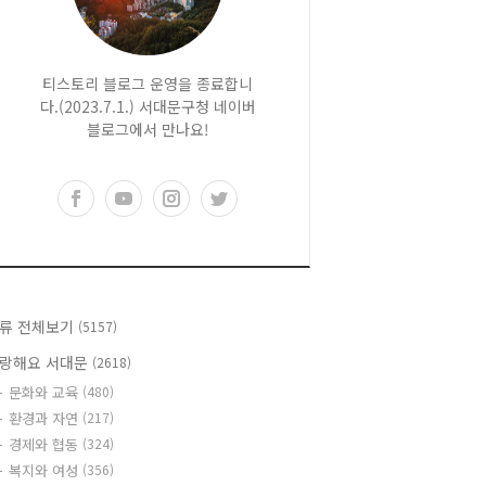
티스토리 블로그 운영을 종료합니
다.(2023.7.1.) 서대문구청 네이버
블로그에서 만나요!
류 전체보기
(5157)
랑해요 서대문
(2618)
문화와 교육
(480)
환경과 자연
(217)
경제와 협동
(324)
복지와 여성
(356)