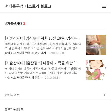
서대문구청 티스토리 블로그
저출산시대
2
[저출산시대] 임산부를 위한 10월 10일! 임산부의
날, 혹시 아셨나요?!
임산부를 위한 10월10일! 임산부의 날, 혹시 아셨나요?! 임산부
의 날을 혹시 아시나요? 요즘 들어 우리나라의 저출산이 심각한
사회문제로 대두되면서 출산을 장려하고 임산부를 배려하기 위
함께해요 서대문/열린세상 이야기
2013.10.07
하여 보건복지부 주최, 인구보건복지협회 주관으로 2005년에
제정한 날이라고 합니다. TONG과 함께 더 자세히 알아볼까요?
[저출산시대] [출산장려] 다둥이 가족을 위한 '다
풍요와 수확을 상징하는 10월과 임신기간 10개월을 의미하는
둥이 행복카드'
두 자녀 이상의 다둥이 가족이세요? '다둥이 행복카드' 발급하세
이날은 임신과 출산을 사회적으로 배려하고 출산, 양육의 어려움
요. 자녀가 있는 가족에게는 양육비, 교육비가 큰 비중을 차지하
을 해결하자는 취지로 제정되었습니다. 하나. 임신과 출산을 위
고 그 부담도 큽니다.특히 자녀가 많은 가족이라면 그 부담은 더
해 5계명을 지켜주세요 (임신과 출산을 앞둔 모든 여성은 다음의
사랑해요 서대문/복지와 여성
2012.06.14
욱 커지겠죠.'다둥이 행복카드' 들어보셨나요?두 자녀 이상의 다
5개 항목에 특히 유의해주세요) - 가임기 여성은 임신 전 검사를
둥이 가족에겐 필수카드인 '다둥이 행복카드'에 대해서 소개해
통하여 풍진에 대한 면역을 확인해주세요. - 가임기 여성은 술과
드릴게요^^ '다둥이 행복카드'는 다자녀 가정에 대해 경제적 혜
담배를 삼가주세요.- 3..
택과 각종 문화생활을 지원하여 저출산 시대에 가족 친화적인 출
관련사이트
산ㆍ양육 환경을 만들고자 탄생한 카드입니다. 대상가정 - 서울
시에 주민등록되어 있는 2자녀 이상 (단, 막내가 만13세 이하)
다둥이 행복카드는 신용카드, 체크카드 그리고 신분확인용카드,
블로그 운영정책
이렇게 세가지 종류가 있답니다.이 카드를 발급하고 사용하면 여