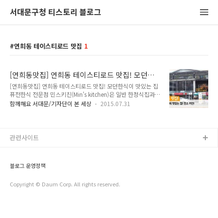
서대문구청 티스토리 블로그
연희동 테이스티로드 맛집
1
[연희동맛집] 연희동 테이스티로드 맛집! 모던한
식이 맛있는 집 <민스키친>
[연희동맛집] 연희동 테이스티로드 맛집! 모던한식이 맛있는 집
퓨전한식 전문점 민스키친(Min's kitchen)은 일반 한정식집과는
분위기부터 다른데요, 외국인들이 많이 찾는 연희동의 특성에 맞
함께해요 서대문/기자단이 본 세상
2015.07.31
게 캐주얼하고 트랜디한 새로운 한식을 즐길 수 있는 집이랍니
다. 테이스티로드시즌3에 묵은지삼겹살찜이 소개되어 유명해진
민스키친에 이 다녀왔어요^^ 모던한 분위기의 퓨전한식점 민스
키친은 넓은 실내로 노출콘크리트와 나무가 조화된 세련된 분위
관련사이트
기의 외관이 일반 한식집과는 차별화된 모습입니다. 입구에 들어
서면 한식집의 포스가 물씬 풍기는 그릇들을 만날 수 있는데요,
음식도 눈길을 사로잡지만 그릇이 맘에 들어 사고 싶어하는 손님
블로그 운영정책
들이 계셔서 그릇도 판매하고 있답니다. 오픈 주방에서는 음식
준비가 한창인데요, 민스키친은 거의 ..
Copyright © Daum Corp. All rights reserved.