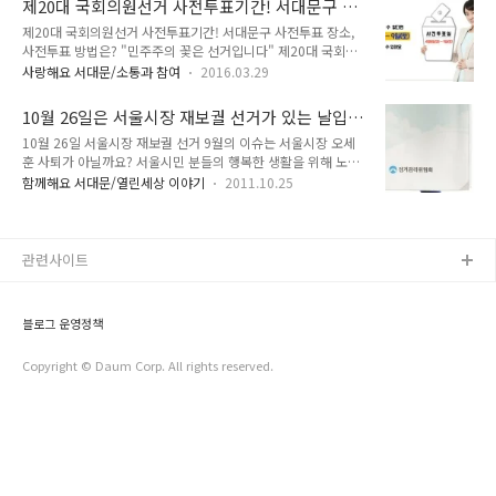
제20대 국회의원선거 사전투표기간! 서대문구 사
날, 준비물에 대해 지금부터 알아볼까요^^ 투표 준비물 투소를
음성, 화상, 동영상을..
전투표 장소, 사전투표 방법은?
제20대 국회의원선거 사전투표기간! 서대문구 사전투표 장소,
갈 때 꼭 챙겨야 하는 준비물!! 본인임을 확인할 수 있는 신분증
사전투표 방법은? "민주주의 꽃은 선거입니다" 제20대 국회의
입니다. ※ 주민등록증, 운전면허증, 여권, 공무원증, 국가유공자
원선거가 15일 앞으로 다가왔어요. 투표 준비하고 계시죠? ^^
증, 장애인복지카드, 외국인등록증 등 관공서 또는 공공기관에서
사랑해요 서대문/소통과 참여
2016.03.29
오늘 사전투표에 대해 알아보려고 하는데요. 이번 제20대 국회
발행한 사진이 첨부된 신분증명서가 있어야 투표할 수 있습니다.
의원 선거는 4월 13일 수요일입니다.선거일에 투표가 어렵다고
투표를 할 때는 반드시 기표소에 마련된 용구를 이용해주시고
10월 26일은 서울시장 재보궐 선거가 있는 날입
투표를 포기 하실껀가요? 사전투표로 함께 해주세요. 사전투표
요!! 도..
니다.
10월 26일 서울시장 재보궐 선거 9월의 이슈는 서울시장 오세
로 정당하게 내 권리를 행사하는 방법! TONG지기와 함께 알아
훈 사퇴가 아닐까요? 서울시민 분들의 행복한 생활을 위해 노력
볼까요 ^^ :: 사전투표기간☞ 사전투표기간 : 4월 8일(금) ~ 9일
해주실 서울시장 재보궐 선거가 10월 26일에 있답니다. 앞으로
(토)☞ 사전투표시간 : 오전6시부터 오후 6시까지 ☞ 투 표 장 소
함께해요 서대문/열린세상 이야기
2011.10.25
우리의 시정을 위해 일해줄 시장을 여러분께서 보다 편안하게 선
: 전국 어디서나 읍면동마다 설치된 사전투표소 ☞ 준 비 물 : 사
택하실 수 있도록 조금의 도움을 드리려고해요. 서울 재보궐선거
전투표소에 갈 때에는 신분증을 꼭 가지고 가야합니다. ※ 전국
가 어떻게 진행되시는지 모르시죠? 투표는 오래 걸리지 않아요.
어디서나 신..
딱 10분이면 투표는 끝난답니다. Tong이 알기 쉽게 알려드릴게
관련사이트
요~^^ 재보궐선거는 정해져 있나요? 매년 4월과 10월의 마지
막 수요일에 실시합니다. 따라서 이번 하반기 재,보궐선거는 10
월 26일 수요일에 실시하는데요. 전국단위 일반선거와는 달리
블로그 운영정책
선거일이 관공서의 공휴일이 아니기 때문에 투표마감 시간이 오
후 8시까지 2시간 연장됩니다...
Copyright © Daum Corp. All rights reserved.