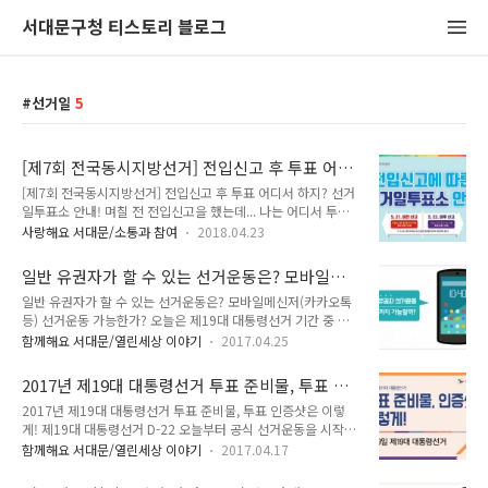
서대문구청 티스토리 블로그
선거일
5
[제7회 전국동시지방선거] 전입신고 후 투표 어디
서 하지? 선거일투표소 안내!
[제7회 전국동시지방선거] 전입신고 후 투표 어디서 하지? 선거
일투표소 안내! 며칠 전 전입신고을 했는데... 나는 어디서 투표
를 하면 되지? 이전 주소지에서 해야하나? 이사 온 주소지에서
사랑해요 서대문/소통과 참여
2018.04.23
해야하나? 오늘은 TONG지기가 제7회 전국동시지방선거 '전입
신고 후 선거일투표소'에 대해 안내해드릴까 합니다. 먼저 '제7
일반 유권자가 할 수 있는 선거운동은? 모바일메
회 전국동시지방선거' 일정 및 내용에 대해 알아볼까요! 제7회
신저(카카오톡 등) 선거운동 가능한가?
일반 유권자가 할 수 있는 선거운동은? 모바일메신저(카카오톡
전국동시지방선거 ● 선 거 일 : 2018. 6. 13.(수) ● 투표시간 :
등) 선거운동 가능한가? 오늘은 제19대 대통령선거 기간 중 일
오전 6시 ~ 오후 6시 ● 선 거 권 : 선거일 현재 19세 이상의 국
반 유권자가 할 수 있는 선거운동에 대해 알아볼까 합니다! 문자
민 (1999. 6. 14. 이전 출생) ● 임기기간 : 4년(2018. 7. 1. ~
함께해요 서대문/열린세상 이야기
2017.04.25
메시지, 이메일 등 을 이용한 선거운동에 대한 궁금증 TONG지
2022. 6. 30.) ● 출마자격 : 선거일 현재 25세 이상의 국민 전
기와 함께 알아봐요^^ 일반 유권자가 할 수 있는 선거운공은 어
입신고에 따른 선거일투표..
2017년 제19대 대통령선거 투표 준비물, 투표 인
떤 것이 있나요? ▶ 선거운동을 할 수 있는 일반 유권자는 선거
증샷은 이렇게!
2017년 제19대 대통령선거 투표 준비물, 투표 인증샷은 이렇
일을 포함하여 언제든지 문자메시지나 전자 우편, 인터넷 홈페이
게! 제19대 대통령선거 D-22 오늘부터 공식 선거운동을 시작하
지, SNS를 이용하여 선거운동을 할 수 있습니다. ▶ 다만, 미성
는 날입니다! 지난번에 TONG지기가 소개해드린 사전투표 기간
년자, 공무원, 통·리·반장 등 선거운동을 할 수 없는 사람은 전
함께해요 서대문/열린세상 이야기
2017.04.17
(5.4.~5.5.)에 대해 알고 계시죠! 사전투표, 선거일(5.9.)에 투표
자운편, 문자메시지, SNS를 이용한 선거운동도 할 수 없습니다.
소를 갈 때 꼭!! 챙겨야 하는 준비물이 있는데요. 투표하러 가는
문자메시지를 이용한 선거운동은 무엇인가요? ▶ 문자메시지에