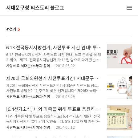
서대문구청 티스토리 블로그
선거
5
6.13 전국동시지방선거, 사전투표 시간 안내! 투
표 준비물 꼭 챙기세요!
6.13 전국동시지방선거, 사전투표 시간 안내! 투표 준비물 꼭 챙
기세요! '제7회 전국동시지방선거'가 11일 앞으로 다가 왔습니
다. 선거일은 2018년 6월 13일 수요일! 혹시 사정이 생겨서 투
사랑해요 서대문/소통과 참여
2018.06.02
표할 수 없다고요? 사전투표 하세요! 미리 투표할 수 있는 사전
투표가 진행됩니다! 선거 당일 투표가 어려운 선거인이 별도의
제20대 국회의원선거 사전투표기간! 서대문구 사
부재자신고 없이 사전투표 기간동안 전국 어느 사전 투표소에서
전투표 장소, 사전투표 방법은?
제20대 국회의원선거 사전투표기간! 서대문구 사전투표 장소,
투표를 할 수 있습니다. 사전 투표 시간과 투표를 위한 준비물,
사전투표 방법은? "민주주의 꽃은 선거입니다" 제20대 국회의
TONG지기와 함께 알아봐요! 제7회 전국동시지방선거 사전투
원선거가 15일 앞으로 다가왔어요. 투표 준비하고 계시죠? ^^
표 안내 ● 투표시간 : 2018. 6. 8.(금) ~ 6. 9.(토) 2일간 / 매일
사랑해요 서대문/소통과 참여
2016.03.29
오늘 사전투표에 대해 알아보려고 하는데요. 이번 제20대 국회
오전 6시 ~ 오후 6시 ● 선거권 : 선거일 현재 19세 이상의 국민
의원 선거는 4월 13일 수요일입니다.선거일에 투표가 어렵다고
(1999. 6. 14. 이전 출생) ● 준비물 :..
[6.4선거소식] 나와 가족을 위해 투표로 응원하세
투표를 포기 하실껀가요? 사전투표로 함께 해주세요. 사전투표
요!
나와 가족을 위해 투표로 응원하세요! 6.4 선거소식 제6회 전국
로 정당하게 내 권리를 행사하는 방법! TONG지기와 함께 알아
동시지방선거가 얼마 남지 않았습니다. 5월 12일 현재 기준 D-
볼까요 ^^ :: 사전투표기간☞ 사전투표기간 : 4월 8일(금) ~ 9일
23 !! 선거일은 6월 4일(오전 6시부터 오후 6시까지)인거 알고
(토)☞ 사전투표시간 : 오전6시부터 오후 6시까지 ☞ 투 표 장 소
사랑해요 서대문/자치와 청렴
2014.05.12
계시죠? 시ㆍ도지사 17명, 구시군의장 226명 등 총 3,952명을
: 전국 어디서나 읍면동마다 설치된 사전투표소 ☞ 준 비 물 : 사
선출하는데요, 선거에 앞서 TONG과 함께 선거 정보 제대로 알
전투표소에 갈 때에는 신분증을 꼭 가지고 가야합니다. ※ 전국