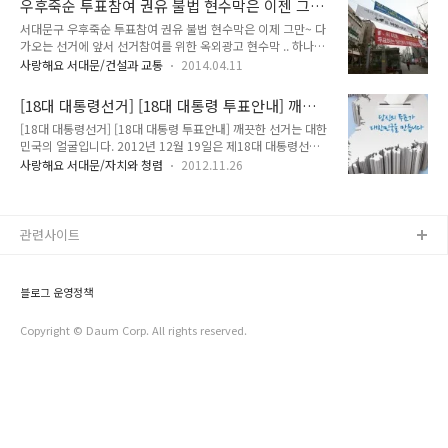
우후죽순 투표참여 권유 불법 현수막은 이젠 그만
고 투표하러 가자구요~!!^^* 선거에 관한 궁금증! 그것이 알고
어디서나 신..
~
서대문구 우후죽순 투표참여 권유 불법 현수막은 이제 그만~ 다
싶다! ★ 제6회 6.4 전국동시 지방선거 선거 정보 1. 선거권이
가오는 선거에 앞서 선거참여를 위한 옥외광고 현수막 .. 하나둘
있는 사람 - 선거일 현재 만 19세 이상(1995년 6월 5일 이전 출
씩 모이니 교통방해에, 도시미관 저해까지 많이 신경쓰이시죠?
생)의 주민 2. 선거인 명부 작성 - 선거인을 확정짓기 위하여 작
사랑해요 서대문/건설과 교통
2014.04.11
투표참여 권유 불법현수막은 이제 그만 ~ 아름다운 서대문구 도
성하는 공적 장부로서, 선거인의 이름, 주소, 성별, 생년월일 등
시미관에도 좋지 않다는 민원이 발생할 정도로 점점 늘어나는 불
이 기재되어 있으며 선거인 명부에 올라있는 사람..
[18대 대통령선거] [18대 대통령 투표안내] 깨끗
법현수막을 지난 9일 전면 철거하였습니다. 시행령 24조는 가로
한 선거는 대한민국의 얼굴입니다.
[18대 대통령선거] [18대 대통령 투표안내] 깨끗한 선거는 대한
수, 전봇대, 가로등 기둥, 육교, 보도분리대 등 광고물 등의 표시
민국의 얼굴입니다. 2012년 12월 19일은 제18대 대통령선거
를 금지하고 있습니다. 투표참여 권유 현수막이라도도 '옥외광고
일입니다. 선거권은 선거일 현재 만 19세 이상의 국민이면 누구
물 등 관리법'에 따라 해당 시ㆍ군ㆍ구청에 신고를 하고 지정된
사랑해요 서대문/자치와 청렴
2012.11.26
나 참여가능하며, 투표시간은 12월 19일 수요일 오전 6시부터~
현수막 게시대에 게시해야 합니다. 누구보다 철저히 준수해야 할
오후 6시까지입니다. 또한 선거를 통해 선출된 대통령은 2013
선거출마 예비후보님.. 이러한 불법을 묵인할 경우, 향후 다른 불
년 2월 5일부터 2018년 2월 24일까지의 임기기간을 갖게 됩니
법 광고물을 철거하는 데 있..
다. 소중한 당신의 한표! 깨끗한 선거는 대한민국의 얼굴입니다.
관련사이트
그렇다면 투표절차는 어떻게 되나요? 서대문 TONG이 알려드릴
게요! - 투표시간 : 오전 6시 ~ 오후 6시 - 만 19세 이상
(1993.12.20 이전 출생자) 국민은 투표하실 수 있습니다. * 12
블로그 운영정책
월 19일 대통령선거일은 [관공서의 공유일에 관한 규정] ..
Copyright © Daum Corp. All rights reserved.