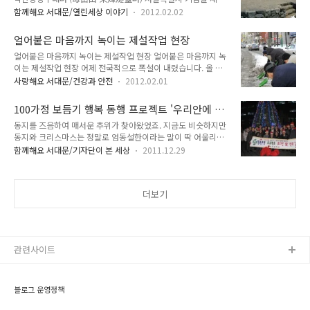
호 요즘 우리는 휴대전화를 하루 종일 몸에 지니고 다니며, 휴대
앓느라 속상한 일들도 많을 것입니다. 미숙하다는 이유로 시키는
함께해요 서대문/열린세상 이야기
2012.02.02
전화를 통해 친구들과 연락을 주고 받는 데에 많은 시간을 소비
대로만 살아가야 하는 게 우리 아이들의 인생이라면 얼마나 슬픈
합니다. 하지만 옛날에는 아예 전화라는 것이 존재하지 않았기
일인가요? 밤늦도록 따뜻한 이불 안에서 책을 읽어주던 엄마, 퇴
얼어붙은 마음까지 녹이는 제설작업 현장
때문에 소식을 실시간으로 주고받기가 불가능 했습니다. 때문에
근 후 몸..
얼어붙은 마음까지 녹이는 제설작업 현장 얼어붙은 마음까지 녹
만나서 이야기하지 않으면 알 수 없는 일들이 많았고 나라의 중
이는 제설작업 현장 어제 전국적으로 폭설이 내렸습니다. 올 겨
대한 소식을 전하기 위해 며칠 밤을 세워 이 도시에서 저 도시로
울 들어 가장 많은 양의 눈이 하늘에서 쏟아졌는데요. 구민들의
이동하기도 했지요. 조선 시대, 위급한 상황을 전하기 위해 도입
사랑해요 서대문/건강과 안전
2012.02.01
안전을 위해 서대문구청 공무원과 구민들이 힘을 합쳐 얼어붙은
된 것이 바로 봉수제도 입니다. 위기 상황에 연기를 피워 소식을
눈길을 치웠습니다. 어제 제설작업으로 구슬땀을 흘리신 모든 분
전했다는 ‘봉화’에 대해 들어본 적 있으시죠? 이 봉수는 봉화와
100가정 보듬기 행복 동행 프로젝트 '우리안에 산
들께 감사드립니다. 갑작스런 폭설로 아직 제설작업이 이루어지
같은 말로 연기로 상황을 전..
타'
동지를 즈음하여 매서운 추위가 찾아왔었죠. 지금도 비슷하지만
지 않은 곳이 많습니다. 게다가 오늘 21년만의 한파로 눈이 꽁꽁
동지와 크리스마스는 정말로 엄동설한이라는 말이 딱 어울리는
얼어 빙판길이 되었는데요. 외출하시는 분들은 빙판길 조심하시
날씨였습니다. 그렇게 추웠던 동지와 크리스마스 날, 여러분들은
길 바랍니다. 특히 아이들과 할아버지·할머니께서는 미끄러지
함께해요 서대문/기자단이 본 세상
2011.12.29
무엇을 하며 시간을 보내셨나요? 아마도 많은 분들께서 가족과
지 않는 신발 신고 외출하시는 것, 잊지 마세요!! 모쪼록 서로 협
또는 연인과 따뜻한 시간을 보내셔으리라 생각합니다.. 통은 그
심하여 곳곳에 얼어 있는 눈을 치우는 아름다운 서대문구가 되었
날 집에서 하루종일 자다가 저녁 때 나가서 친구와 밥을 먹었답
으면 좋겠습니다. 제설작업에 대한 문의는..
더보기
니다. 내년 크리스마스는 꼭 사랑하는 사람과 보내길 기원해보면
서.. 귀마개를 하고 목도리를 해도 바람이 슝슝들어오는 험한 날
씨가 이어지고 있죠. 그래도 겨울이 춥지만은 않은 것은 함께 하
는 소중한 사람들이 있기 때문이지요. 하지만 쓸쓸한 연말을 보
내고 있을 소외된 우리 이웃을 생각하면 마음이 편치 않습니다.
관련사이트
그런데 서대문구에서 산타행사를 개최했..
블로그 운영정책