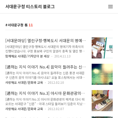
서대문구청 티스토리 블로그
서대문구청 통
11
[서대문마당] 열린구정·행복도시 서대문의 명예
기자 위촉식이 진행되었습니다.
[서대문마당] 열린구정·행복도시 서대문의 명예기자 위촉식이
진행되었습니다. 구정 홍보와 구민의 알권리 충족 및 열린 행정
을 실현하기 위해 우리 서대문구는 매월 25일 서대문마당을 발
함께해요 서대문/기자단이 본 세상
2014.11.13
행하고있습니다. 다들 서대문마당을 통해 우리 구의 소식 알고계
시죠^^? 바로 어제! 서대문마당의 모니터 역할을 수행하는 명예
[通하는 지식 이야기 No.4] 음악이 들려주는 신
기자 위촉식이 서대문구 부구청장실에서 진행 되었습니다. 명예
촌 풍경
[通하는 지식 이야기 No.4] 음악이 들려주는 신촌 풍경 서대문
기자 분들은 구정 활동에 관심이 많은 서대문 구민 및 대학생이
구 신촌의 음악 이야기를 아시나요? 오늘 포스팅에서는 서대문
라면 누구나 참여 가능하였는데요. 이번 서대문마당 명예기자는
신촌과 관련된 음악 혹은 가수에 대해서 소개해드릴까 합니다.
총 5분과 단체 1곳(청소년 기자단 '알짜배기')이 선정되셨습니다
사랑해요 서대문/문화와 교육
2012.02.10
서대문 신촌이 노래 가사나 그룹명에 활용된 경우가 꽤 많은데
~ 모두 명예기자에 위촉 되신 걸 축하드립니다~~ 축하축하
요. 과연 신촌의 어떤 이미지를 표현하고자 했는지 찬찬히 살펴
~~~* ◆ 여기서 잠깐!! ◆ '청소년 기자단 알짜배기'는 청소년들
[通하는 지식 이야기 No.3] 아시아 문화관광의
보겠습니다. 바이브 '한숨만' 한숨만 쉬어 한숨만 쉬어 바람이 부
이 지역사회에서 일어나는 일들에 관심을..
메카로 다시 떠오르는 서대문구 "신촌" - 이대 스
[通하는 지식 이야기 No.3] 아시아 문화관광의 메카로 다시 떠
는 신촌 거리에서 내리는 이 비를 맞으면 결국 숨이 막혀 한숨만
타일 둘러보기
오르는 서대문구 "신촌" - 이대 스타일 둘러보기 입춘이 지났지
쉬어 한숨만 쉬어 바람이 부는 신촌 거리에서 일기예보 '좋아좋
만 아직도 한겨울 날씨가 계속되고 있습니다. 하지만 옷가게에는
아' 처음 널 만나는 날 노란 세 송이 장미를 들고 룰루랄라 신촌
사랑해요 서대문/문화와 교육
2012.02.07
이미 봄기운이 가득한데요. 다가올 봄을 준비하는 여러분들을 위
을 향하는 내 가슴은 마냥 두근두근 생머리 휘날리며 나를 향해
해 이화여대 로드샵을 소개합니다 :-) 빨간 줄이 보이시나요? 바
손을 흔드는 너 양병집 '이대앞길' 신촌역 바라보며 걷는길엔 오