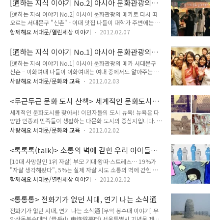
[通하는 지식 이야기 No.2] 아시아 문화관광의
로 저 길을 따라 이대 로드샵이 자리하고 있습니다. 홍대 패션에
추억만이 음 가득찼네 만남..
메카로 다시 떠오르는 서대문구 "신촌" - 이대 맛
[通하는 지식 이야기 No.2] 아시아 문화관광의 메카로 다시 떠
비해 이대 패션은 상당히 차분하고 여성스러운 스타일의 옷이 많
집 나들이
오르는 서대문구 "신촌" - 이대 맛집 나들이 대학가 주변에는 먹
은데요. 아무래도 여대 앞이기 때문에 여대생들을 공략하는 스타
거리가 참 많습니다. 어느 대학가도 예외가 없는데요. 그 중 많은
일이 주를 이루고 있습니다. 아기자기한 인테리어 소품도 빠질
함께해요 서대문/열린세상 이야기
2012.02.07
이들의 입맛을 사로잡은 곳이 있어서 여러분들께 소개합니다. 함
수 없는데요. 액세서리, 신발 등 여대 거리다운 모습들로 가득합
께 가보실까요? 이화여대 주변 맛집이 궁금하다! 가장 먼저 가볼
니다. 아이쇼핑만으로도 눈이 즐겁습니다. 자~ 이대 스타일을 선
[通하는 지식 이야기 No.1] 아시아 문화관광의
맛집은 화덕피자와 파스타를 맛볼 수 있는 "바이타"입니다. 조
택한 당신, 여성스러운 모..
메카 서대문구 신촌 – 이화여대 나들이
[通하는 지식 이야기 No.1] 아시아 문화관광의 메카 서대문구
선일보에서 '우리대학 최강맛집'에도 선정되었던 유명 맛집인데
신촌 – 이화여대 나들이 이화여대는 여대 중에서도 알아주는 유
요. 샐러드와 피자, 스파게티, 리조또 등을 맛볼 수 있습니다. "바
명한 대학 중 하나입니다. 또한 서대문구에 위치하고 있는 대학
이타"의 인기비결 중 하나는 바로 색다른 스파게티에 있는데요.
사랑해요 서대문/문화와 교육
2012.02.03
이기도 하죠. 오랜 전통의 이화여대, 한번 둘러볼까요? 이화여자
'cream & tomato source'라는 스파게티는 일명 '핑크소스'라
대학교는 서울특별시 서대문구 이화여대길에 위치한 대학으로,
고 불리며 바이타만의 별미로 손꼽히고 있습니다. 음~ 이름만 들
<두근두근 문화 도시 산책> 세계적인 문화도시를
‘기독교정신에 바탕을 둔 여성의 인간화를 위하여 여성들이 건전
어도..
찾아서!
세계적인 문화도시를 찾아서! 이민자들의 도시 뉴욕! 뉴욕은 다
한 인격과 교양 및 전문지식을 갖추도록 교육하고, 진취적인 학
양한 인종과 민족들이 생활하는 다문화 도시의 중심지입니다. 때
문 연구와 적극적인 사회봉사를 통하여 국가와 인류사회의 발전
문에 뉴욕에서는 각 국가의 특성을 살린 1년 내내 다채로운 축제
에 기여한다’는 건국이념을 가진 대학입니다. 이화여대의 교육이
사랑해요 서대문/문화와 교육
2012.02.02
가 열립니다. 시간이 멈춰버린 중세의 도시 프라하! 프라하는 역
념 중에는 여대를 상징하는 ‘여성의 완전한 인격화를 위한 신념’
사상 수많은 갈등을 거치면서도 중세의 모습을 그대로 유지한 신
또한 자리잡고 있습니다. 과연 대한민국 여성 지식인의 산실답습
<톡톡톡(talk)> 소통의 벽에 갇힌 우리 아이들의
비의 도시입니다.천 년의 역사를 가진 프라하는 웅장하고 아름다
니다. 이화여대는 1886년 5월 31..
꿈, 이제 개방해 주세요!
[10대 사망원인 1위 자살] 부모 기대·왕따·스트레스… 19%가
운 건물들을 즐비하게 거느리고 있으며 온갖 양식의 예술품을 보
"자살 생각해봤다", 5%는 실제 자살 시도 소통의 벽에 갇힌 우
유하고 있는 건축의 도시이기도 합니다. 문화의 메카 파리! 파리
리 아이들의 꿈, 이제 개방해 주세요! 청소년들, 자살 생각할 땐
는 세느강 중류의 시테섬을 중심으로 아름답게 펼쳐져 있는 현대
함께해요 서대문/열린세상 이야기
2012.02.02
반드시 신호 보내… 그건 '죽고 싶다'가 아닌 '살고 싶다'는 신호
적인 도시입니다. 프랑스의 수도로 정치, 문화, 경제의 중심지 역
요즘 우리 아이들은 어른보다 더 바쁩니다. 학교 일과를 마친 뒤
할을 하고 있으며 해마다 1,000만 명이 넘는 관광객으로 붐비는
<통통통> 전화기가 없던 시대, 연기 나는 소식通
에도 학원, 개인과외 등 일정에 쫓겨 종종걸음으로 하루를 보내
곳입니다. 그리고 서울! 다문..
전화기가 없던 시대, 연기 나는 소식通 [무악 봉수대 이야기] 무
야 합니다. 조금 더 바르고 똑똑하게 자랐으면 하는 부모의 기대
악산동봉수대터 (毋岳山 東烽燧臺터) 서울특별시 기념물 제13
가 버거울 때도 있고, 부모님과 소통할 시간이 부족해 혼자 끙끙