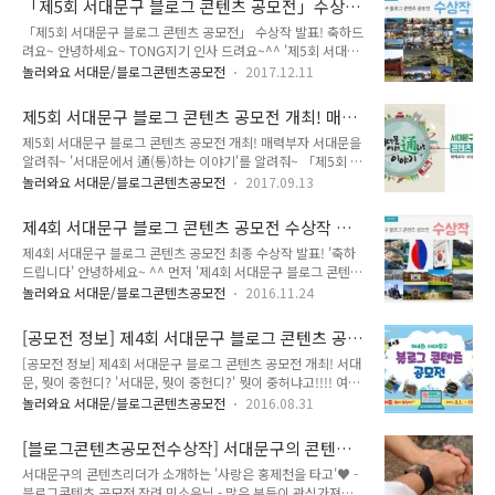
「제5회 서대문구 블로그 콘텐츠 공모전」수상
서대문의 모습 기대할게요!! 「제6회 서대문구 블로그 콘텐츠
범..
작 발표! 축하드려요~
「제5회 서대문구 블로그 콘텐츠 공모전」 수상작 발표! 축하드
공모전」참여 안내 ● 공모주제 - 서대문구를 알리고 소통할 수
려요~ 안녕하세요~ TONG지기 인사 드려요~^^ '제5회 서대문
있는 내용 - 주요 명소, 축제, 맛집, 미담사례, 역사·문화탐방 후
구 블로그 콘텐츠 공모전' 심사를 모두 마쳤어요!! 먼저 참여해주
기 등 ● 접수기간 : 2018. 9. 19.(수) ~ 11. 4.(일) ● 응모자격 :
놀러와요 서대문/블로그콘텐츠공모전
2017.12.11
신 모든 분들께 진심으로 감사 인사드립니다. 꾸벅!! 1차, 2차, 3
전 국민 누구나 ● 응모방법 - 이메일 접수 :
차 심사 결과를 합산하여 최종 6편이 선정되었어요. 서대문의 모
kojunseok@sdm.go.kr - 참가신청서, 서약서 작성 후..
제5회 서대문구 블로그 콘텐츠 공모전 개최! 매력
습을 아름답게 소개해주신 6편의 수상작 지금 바로 공개하겠습
부자 서대문을 알려줘~
제5회 서대문구 블로그 콘텐츠 공모전 개최! 매력부자 서대문을
니다~ 제5회 서대문구 블로그 콘텐츠 공모전 수상작 ● 최우수
알려줘~ '서대문에서 通(통)하는 이야기'를 알려줘~ 「제5회 서
상 - 이*호 「홍제동의 야경명소 리스트」 ● 우 수 상 - 서*민
대문구 블로그 콘텐츠 공모전」을 개최합니다!! 소리질러
「신촌 물총축제 2017 후기」 - 이*채 「대한민국 독립운동의
놀러와요 서대문/블로그콘텐츠공모전
2017.09.13
~~~~~ ^0^ 서대문의 매력과 공감스토리를 소개해주세요~ 여
성지 서대문」 ● 장 려 상 - 김*아 「서울 서대문형무소역사관
러분이 직접 소개하는 서대문의 명소, 축제, 맛집, 미담사례, 역
:: 꼭 가봐야 할 곳」 - 황*하 「안산자락길 사진여행」 - 신*철
제4회 서대문구 블로그 콘텐츠 공모전 수상작 발
사·문화탐방 후기 등 서대문을 알리고 소통할 수 있는 내용이면
「서..
표! '축하드립니다'
제4회 서대문구 블로그 콘텐츠 공모전 최종 수상작 발표! '축하
모든 좋아요!! 「제5회 서대문구 블로그 콘텐츠 공모전」 참여
드립니다' 안녕하세요~ ^^ 먼저 '제4회 서대문구 블로그 콘텐츠
안내 ● 공모주제 - 서대문구를 알리고 소통할 수 있는 내용 - 주
공모전'에 참여해주신 모든 분들께 감사드립니다! 여러분의 적
요 명소, 축제, 맛집, 미담사례, 역사·문화탐방 후기 등 ● 접수
놀러와요 서대문/블로그콘텐츠공모전
2016.11.24
극적인 참여로 이번에도 완성도 높은 블로그 콘텐츠들이 접수되
기간 - 2017년 9월 13일(수) ~ 10월 31일(화) ● 응모자격 - 전
었는데요. 기다리고 기다리던 공모전 결과를 알려드리겠습니다.
국민 누구나(지역, 연령 제한 없음) ● 응모방법 - 이메일 접수 ..
[공모전 정보] 제4회 서대문구 블로그 콘텐츠 공
1차, 2차, 3차 심사 결과를 합산하여 최종 6편이 선정되었어요!
모전 개최! 서대문, 뭣이 중헌디?
[공모전 정보] 제4회 서대문구 블로그 콘텐츠 공모전 개최! 서대
서대문 곳곳의 모습을 정성가득 아름답게 표현해주신 6편의 수
문, 뭣이 중헌디? '서대문, 뭣이 중헌디?' 뭣이 중허냐고!!!! 여러
상작 지금 공개합니다~ 선정되신 분들 너무너무 축하드립니다
분이 찾아주세요!! ^^ 「제4회 서대문구 블로그 콘텐츠 공모
~^^ 제4회 서대문구 블로그 콘텐츠 공모전 수상작 ◆최우수상
놀러와요 서대문/블로그콘텐츠공모전
2016.08.31
전」을 개최합니다! 여러분이 직접 서대문의 명소, 구정, 축제,
◆ · 사진으로 보는 서대문구의 명소탐방 [서울여행 / 서대문구
숨은 곳, 맛집, 역사·문화 탐방 등 알릴 수 있는 기회랍니다~
가볼만한 곳] ◆우 수 상◆ · 역사 바로 알기, 서대문형무소역사
[블로그콘텐츠공모전수상작] 서대문구의 콘텐츠
TONG지기가 자세히 알려드릴게요! 「제4회 서대문구 블로그
관 · 서울 여행의 필수코스, ..
리더가 소개하는 '사랑은 홍제천을 타고'
서대문구의 콘텐츠리더가 소개하는 '사랑은 홍제천을 타고'♥ -
콘텐츠 공모전」 참여 안내! ▶ 공모주제 - 서대문구의 과거와
블로그콘텐츠 공모전 장려 민소윤님 - 많은 분들이 관심가져주
현재 모습이 담긴 사진, 동영상 속 자신만의 이야기 - 서대문구의