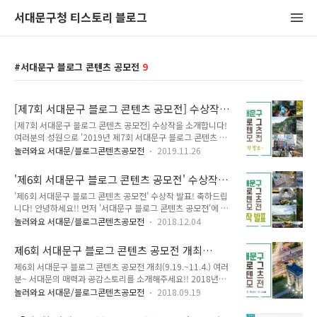
서대문구청 티스토리 블로그
서대문구 블로그 콘텐츠 공모전
9
[제7회 서대문구 블로그 콘텐츠 공모전] 수상작을
소개합니다!
[제7회 서대문구 블로그 콘텐츠 공모전] 수상작을 소개합니다!
여러분의 성원으로 '2019년 제7회 서대문구 블로그 콘텐츠 공
모전'을 성공적으로 마쳤습니다.먼저 이번 공모전에 참여해 주신
놀러와요 서대문/블로그콘텐츠공모전
2019.11.26
모든 분들께 감사드립니다. 1차, 2차, 3차 심사를 통해 최종 11
편을 선정하게 되었습니다. 공모전을 통해 '서대문구를 사랑해주
'제6회 서대문구 블로그 콘텐츠 공모전' 수상작
시는 분들이 이렇게 많구나' 하는 생각에 감동했답니다. 다시 한
발표! 축하드립니다!
'제6회 서대문구 블로그 콘텐츠 공모전' 수상작 발표! 축하드립
번 감사드려요 :) 제7회 서대문구 블로그 콘텐츠 공모전 수상작
니다! 안녕하세요!! 먼저 '서대문구 블로그 콘텐츠 공모전'에 지
□ 최우수상- 서*민 : 신촌물총축제 2019 여름의 전설 □ 우수
원해주신 모든 분들께 감사드립니다. '제6회 서대문구 블로그 콘
상- 황*하 : 오랜만에 찾은 서대문독립공원- 윤*영 : 내가 만난 홍
놀러와요 서대문/블로그콘텐츠공모전
2018.12.04
텐츠 공모전' 심사를 모두 마쳤어요. 1차, 2차, 3차 심사를 통해
제천, 당신이 만날 홍제천 □ 장려상- 배*미 : 스케치여행으로 통
최종 11편을 선정하였습니다. 서대문의 다양한 모습을 소개해주
하는 서대문구- 강*훈 : 신촌에서 이대까지 통하라! 서대문구 도
제6회 서대문구 블로그 콘텐츠 공모전 개최
신 11편의 수상작을 지금 바로 공개합니다! ^^ 제6회 서대문구
보여..
(9.19.~11.4.)
제6회 서대문구 블로그 콘텐츠 공모전 개최(9.19.~11.4.) 여러
블로그 콘텐츠 공모전 수상작 ● 최우수상 ☞ 윤*영 / 서대문구
분~ 서대문의 매력과 공감스토리를 소개해주세요!! 2018년
천연동을 아시나요? ● 우수상 ☞ 이*호 / 서대문구 구석구석 야
「제6회 서대문구 블로그 콘텐츠 공모전」을 개최합니다. 서대
경명소 ☞ 이*우 / 서울일출명소 - 안산 봉수대 ● 장려상 ☞ 정*
놀러와요 서대문/블로그콘텐츠공모전
2018.09.19
문의 명소, 축제, 맛집, 역사·문화탐방 후기 등 서대문을 알리고
호 / 광복절 의미 서대문형무소역사관에서 생각해봅니다. ☞ 박
소통하는 내용이면 모든 좋아요~^^ 여러분이 소개하는 생생한
*교 / 서울의 마지막 달동네, 홍제동 개미마을(벽화마을) ☞ 김*