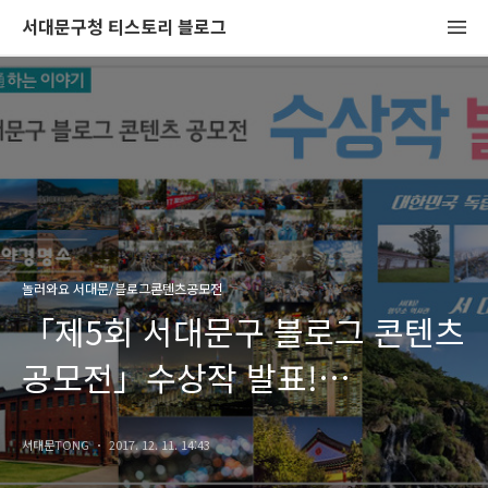
서대문구청 티스토리 블로그
놀러와요 서대문/블로그콘텐츠공모전
「제5회 서대문구 블로그 콘텐츠
공모전」수상작 발표!
축하드려요~
서대문TONG
2017. 12. 11. 14:43