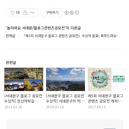
18
구독하기
'놀러와요 서대문/블로그콘텐츠공모전'의 다른글
현재글
「제5회 서대문구 블로그 콘텐츠 공모전」수상작 발표! 축하드려요~
관련글
[서대문구 블로그 공모전
[서대문구 블로그 공모전
제5회 서대문구 블로그
수상작] 안산자락길
수상작] 서대문구의 허파
콘텐츠 공모전 개최!
사진여행
안산과 서대문구의 젖줄
매력부자 서대문을
2018.01.26
2018.01.18
2017.09.13
홍제천을 소개합니다.
알려줘~