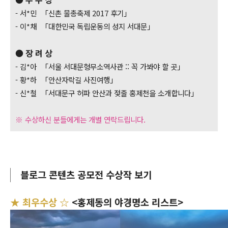
- 서*민 「신촌 물총축제 2017 후기」
- 이*채 「대한민국 독립운동의 성지 서대문」
● 장 려 상
- 김*아 「서울 서대문형무소역사관 :: 꼭 가봐야 할 곳」
- 황*하 「안산자락길 사진여행」
- 신*철 「서대문구 허파 안산과 젖줄 홍제천을 소개합니다」
※ 수상하신 분들에게는 개별 연락드립니다.
블로그 콘텐츠 공모전 수상작 보기
★ 최우수상 ☆
<홍제동의 야경명소 리스트>