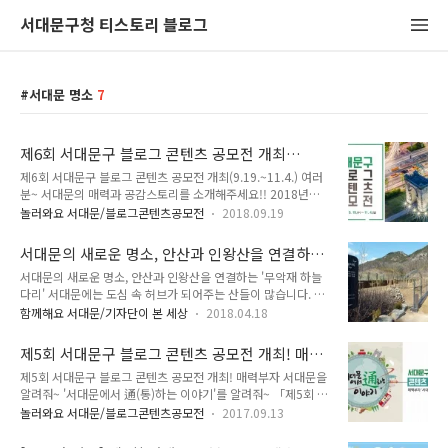
서대문구청 티스토리 블로그
서대문 명소
7
제6회 서대문구 블로그 콘텐츠 공모전 개최
(9.19.~11.4.)
제6회 서대문구 블로그 콘텐츠 공모전 개최(9.19.~11.4.) 여러
분~ 서대문의 매력과 공감스토리를 소개해주세요!! 2018년
「제6회 서대문구 블로그 콘텐츠 공모전」을 개최합니다. 서대
놀러와요 서대문/블로그콘텐츠공모전
2018.09.19
문의 명소, 축제, 맛집, 역사·문화탐방 후기 등 서대문을 알리고
소통하는 내용이면 모든 좋아요~^^ 여러분이 소개하는 생생한
서대문의 새로운 명소, 안산과 인왕산을 연결하는
서대문의 모습 기대할게요!! 「제6회 서대문구 블로그 콘텐츠
'무악재 하늘다리'
서대문의 새로운 명소, 안산과 인왕산을 연결하는 '무악재 하늘
공모전」참여 안내 ● 공모주제 - 서대문구를 알리고 소통할 수
다리' 서대문에는 도심 속 허브가 되어주는 산들이 많습니다. 남
있는 내용 - 주요 명소, 축제, 맛집, 미담사례, 역사·문화탐방 후
녀노소 누구나 찾아와 거닐 수 있는 무장애숲길인 자락길로 유명
기 등 ● 접수기간 : 2018. 9. 19.(수) ~ 11. 4.(일) ● 응모자격 :
함께해요 서대문/기자단이 본 세상
2018.04.18
한 '안산'과 조선시대 우백호로 불리웠던 '인왕산'이 있습니다.
전 국민 누구나 ● 응모방법 - 이메일 접수 :
각각의 이름만으로도 너무 유명한 이 두 산이 다정한 이웃 산이
kojunseok@sdm.go.kr - 참가신청서, 서약서 작성 후..
제5회 서대문구 블로그 콘텐츠 공모전 개최! 매력
되었습니다. 서로 사이좋게 어깨동무 하듯 두 산을 연결하는 다
부자 서대문을 알려줘~
제5회 서대문구 블로그 콘텐츠 공모전 개최! 매력부자 서대문을
리가 생겼기 때문인데요. 무악재 하늘다리로 연결된 두 산의 풍
알려줘~ '서대문에서 通(통)하는 이야기'를 알려줘~ 「제5회 서
경을 담아보았습니다. 안산과 인왕산을 연결하는 무악재 하늘다
대문구 블로그 콘텐츠 공모전」을 개최합니다!! 소리질러
리가 지난해인 2017년 12월 13일 개통되어 녹지로로 연결되었
놀러와요 서대문/블로그콘텐츠공모전
2017.09.13
~~~~~ ^0^ 서대문의 매력과 공감스토리를 소개해주세요~ 여
습니다. 라는 이름처럼 마치 하늘 위를 걷는 듯한 짜릿한 기분까
러분이 직접 소개하는 서대문의 명소, 축제, 맛집, 미담사례, 역
지 느껴볼 수 있는 곳인데요. 이 연결로는 다리 아래의 도로 이름