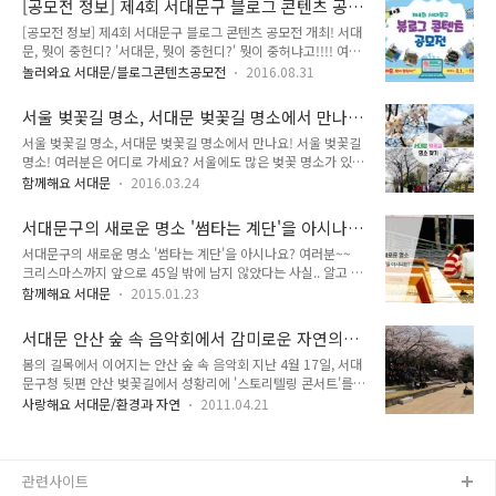
[공모전 정보] 제4회 서대문구 블로그 콘텐츠 공
사·문화탐방 후기 등 서대문을 알리고 소통할 수 있는 내용이면
인 통일로가 생기면서 1972..
모전 개최! 서대문, 뭣이 중헌디?
[공모전 정보] 제4회 서대문구 블로그 콘텐츠 공모전 개최! 서대
모든 좋아요!! 「제5회 서대문구 블로그 콘텐츠 공모전」 참여
문, 뭣이 중헌디? '서대문, 뭣이 중헌디?' 뭣이 중허냐고!!!! 여러
안내 ● 공모주제 - 서대문구를 알리고 소통할 수 있는 내용 - 주
분이 찾아주세요!! ^^ 「제4회 서대문구 블로그 콘텐츠 공모
요 명소, 축제, 맛집, 미담사례, 역사·문화탐방 후기 등 ● 접수
놀러와요 서대문/블로그콘텐츠공모전
2016.08.31
전」을 개최합니다! 여러분이 직접 서대문의 명소, 구정, 축제,
기간 - 2017년 9월 13일(수) ~ 10월 31일(화) ● 응모자격 - 전
숨은 곳, 맛집, 역사·문화 탐방 등 알릴 수 있는 기회랍니다~
국민 누구나(지역, 연령 제한 없음) ● 응모방법 - 이메일 접수 ..
서울 벚꽃길 명소, 서대문 벚꽃길 명소에서 만나
TONG지기가 자세히 알려드릴게요! 「제4회 서대문구 블로그
요!
서울 벚꽃길 명소, 서대문 벚꽃길 명소에서 만나요! 서울 벚꽃길
콘텐츠 공모전」 참여 안내! ▶ 공모주제 - 서대문구의 과거와
명소! 여러분은 어디로 가세요? 서울에도 많은 벚꽃 명소가 있는
현재 모습이 담긴 사진, 동영상 속 자신만의 이야기 - 서대문구의
데요. 오늘 TONG지기가 소개해 드릴 곳은 '서대문 벚꽃길'이에
숨은 명소, 맛집, 역사·문화탐방 후기, 축제 등 다양한 이야기 ▶
함께해요 서대문
2016.03.24
요. 서대문 안에서 만날 수 있는 벚꽃, 어디가 있을까요? 많은 분
신청방법 - 이메일 접수 : kojunseok@sdm.go.kr - 참가신청서
들이 알고있는 서대문 안산 벚꽃축제 이외에도 벚꽃을 감상 할
및 서약서 첨부, 이메일로 제출 ▶ 신청기간 - 2..
서대문구의 새로운 명소 '썸타는 계단'을 아시나
수 있답니다. TONG지기만 아는 명소 여러분께~ 공개합니다
요?
서대문구의 새로운 명소 '썸타는 계단'을 아시나요? 여러분~~
^0^ :: 서대문 안산 벚꽃길 서울 벚꽃 명소로도 자리잡은 '서대문
크리스마스까지 앞으로 45일 밖에 남지 않았다는 사실.. 알고 계
안산 벚꽃'입니다. 하늘과 닿을듯한 벚꽃의 모습이 일품인데요.
시나요? 솔로분들은 옆구리가 추운 계절이고 커플이신 분들은
길 주변에 있는 벚꽃이 아닌, 자연과 함께! 자연속에서 만날 수
함께해요 서대문
2015.01.23
조금 더 따뜻하게 보낼 수 있는 계절인데요. 솔로분들에겐 '썸'의
있어서 더욱 특별한 곳입니다. 사진으로 만나볼까요~ ^^ 튤립도
희망을! 커플 분들에게 '썸' 당시의 풋풋한 마음을 느낄 수 있는
함께 볼 수 있다는 점!! ^^ :: 홍제천로 벚꽃길 흐르는 물과 함께
서대문 안산 숲 속 음악회에서 감미로운 자연의
서대문구의 새로운 명소가 탄생하였습니다~!! 바로 서대문구 이
..
속삭임을 들어보세요!
봄의 길목에서 이어지는 안산 숲 속 음악회 지난 4월 17일, 서대
대역앞 대현공원의 '썸타는 계단' 입니다. 이대역 '썸타는 계단'
문구청 뒷편 안산 벚꽃길에서 성황리에 '스토리텔링 콘서트'를
자투리 공간에 활력을 불어 넣는 프로젝트로 생긴 공간입니다.
마무리했습니다.^^ (스토리텔링 콘서트 구경가기) 타지역보다
도심 속 버려진 공간에 20대의 활력 에너지를 담고 시민들의 내
사랑해요 서대문/환경과 자연
2011.04.21
벚꽃이 늦게 만개했지만 아름다움을 뽐내고 있는 안산 도시자연
일을 키우는 에너지로 바꾼다는 취지의 캠페인을 통해 만들어진
공원 내 만남의 광장에서는 주민의 발길을 멈추게 하는 공연이
공간입니다. 공모 및 설문을 통해 '2014년 난 이럴 때 썰렜썸'
계속 이어지는데요^^ 홍대 프리마켓 공연으로 널리 알려진 이영
남/녀 Best..
훈씨를 비롯해 크로스오버 팝 피아니스트 최수민, 가야금병창 최
관련사이트
숙미, 코리언 요벨오케스트라 등 다양한 장르의 음악가들을 서대