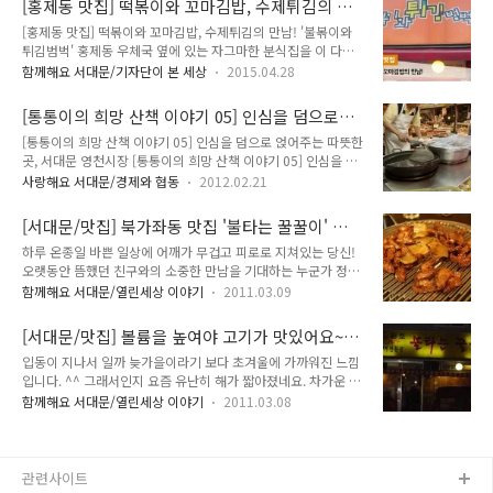
[홍제동 맛집] 떡볶이와 꼬마김밥, 수제튀김의 만
TONG지기가 자세히 알려드릴게요! 「제4회 서대문구 블로그
남! '불볶이와 튀김범벅'
[홍제동 맛집] 떡볶이와 꼬마김밥, 수제튀김의 만남! '불볶이와
콘텐츠 공모전」 참여 안내! ▶ 공모주제 - 서대문구의 과거와
튀김범벅' 홍제동 우체국 옆에 있는 자그마한 분식집을 이 다녀
현재 모습이 담긴 사진, 동영상 속 자신만의 이야기 - 서대문구의
왔습니다. 떡볶이와 튀김은 거의 모든 사람들이 좋아하는 간식이
숨은 명소, 맛집, 역사·문화탐방 후기, 축제 등 다양한 이야기 ▶
함께해요 서대문/기자단이 본 세상
2015.04.28
지요. 떡볶이집은 동네마다 한 두 곳은 있지만 각각 맛과 요리비
신청방법 - 이메일 접수 : kojunseok@sdm.go.kr - 참가신청서
법이 다르기에 그 특성이 제각각입니다. 불볶이와 튀김범벅은 깔
및 서약서 첨부, 이메일로 제출 ▶ 신청기간 - 2..
[통통이의 희망 산책 이야기 05] 인심을 덤으로
끔한 운영과 맛있는 메뉴, 그리고 친절한 분들이 계셔서 여러 번
얹어주는 따뜻한 곳, 서대문 영천시장
[통통이의 희망 산책 이야기 05] 인심을 덤으로 얹어주는 따뜻한
들린 적이 있는 곳이랍니다. 오늘은 여러분께 불볶이와 튀김범벅
곳, 서대문 영천시장 [통통이의 희망 산책 이야기 05] 인심을 덤
을 소개해 드릴게요. (☎02-391-3391) 불볶이와 튀김범벅집은
으로 얹어주는 따뜻한 곳, 서대문 영천시장 시장에 자주 가시나
홍제동에서는 꽤 널리 알려졌답니다. 올해로 4년째 이곳에서 분
사랑해요 서대문/경제와 협동
2012.02.21
요? 예전 우리 어머니들은 가족의 힘의 원천인 따뜻한 밥상을 차
식집을 운영하고 계시는 배미숙 사장님은 직접 만드는 꼬마김밥
리기 위해 수시로 시장에 들러 장을 보곤 하셨답니다. 하지만 맞
과 왕김밥, 수제튀김이 가장 인기가 많다고 합니다. 양념에 버무
[서대문/맛집] 북가좌동 맛집 '불타는 꿀꿀이' 에
벌이 부부가 증가하고 가사와 직장일을 함께 하여 시간이 부족해
려진 떡볶이, 따끈한 국물..
서 불타는 겨울밤을 함께
하루 온종일 바쁜 일상에 어깨가 무겁고 피로로 지쳐있는 당신!
자연스럽게 일주일에 한 번, 혹은 이 주에 한 번 꼴로 대형마트에
오랫동안 뜸했던 친구와의 소중한 만남을 기대하는 누군가 정처
서 대량으로 한꺼번에 장을 봐 오는 일이 잦아지게 되었어요. 여
없이 거닐다, 발끝닿은 곳에 편안한 휴식과 맛있는 먹거리를 원
러분은 어떠세요? 오늘은 서대문에 자리하고 있는 재래시장, 서
함께해요 서대문/열린세상 이야기
2011.03.09
하는 모든 구민 여러분을 위하여 제가 준비한 희소식입니다 ^^
대문 영천시장을 소개해드리려고 합니다. 서대문 영천시장 소박
바로 ‘불타는 꿀꿀이’ 식당이에요~ 서대문 맛집 를 찾아서 가게
한 장터, 인심을 덤으로 얹어주는 따뜻한 곳 통통이가 어린 시절
[서대문/맛집] 볼륨을 높여야 고기가 맛있어요~
내 왁자지껄한 사람들의 이야기가 있고, 떠들썩한 분위기속에 훈
엔, 엄마 따라 장보러..
해담는다리 옆 생고기전문점
입동이 지나서 일까 늦가을이라기 보다 초겨울에 가까워진 느낌
훈함이 전해지며, 테이블마다 저마다의 삶과 관계가 이어지는
입니다. ^^ 그래서인지 요즘 유난히 해가 짧아졌네요. 차가운 바
곳. 그안에 맛있는 냄새와 지글지글한 소리가 거리의 과객들을
람에 걸음을 재촉하다가도 아직 남아있는 늦가을의 풍경에 잠시
유혹하는 곳. 거기에 주인의 푸짐한 인심까지 더해진다면 지금이
함께해요 서대문/열린세상 이야기
2011.03.08
나마 하루의 고단함을 풀어봅니다. 이럴 때 생각나는 한 잔의 유
라도 함께하고 싶지 않으시겠어요? 숯에 그울려진 달달한 향 은
혹... 좋은 사람과 하면 좋지 않을까요? ㅋㅋ 우리 동네 명소인
근히 입맛을 땡기는 기름진 갈매기와 뽈살들~ 거기에 쫄깃하고
'해담는다리'의 은은한 불빛을 받으며 그 길따라 걷다보면, 백열
바삭한 껍데기는 서비스!! 입안 가득 펼..
등 불빛아래 유난히 사람들로 부쩍거리는 집이 있습니다. 비좁은
관련사이트
공간임에도 불구하고, 테이블마다 여러사람들로 발디딜틈이 없