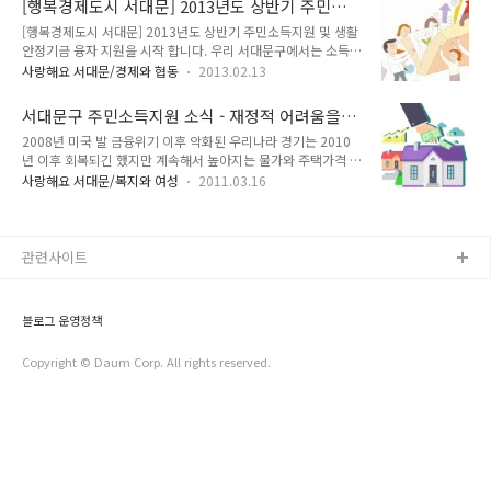
[행복경제도시 서대문] 2013년도 상반기 주민소
을 도모하구요~ 지역경제 활성화에도 기여하고자 하는 계획이
득지원 및 생활안정기금 융자 지원을 시작 합니
[행복경제도시 서대문] 2013년도 상반기 주민소득지원 및 생활
예요!! 위에 설명드렸듯, 이번 지원 계획은 우리 서대문구 주민들
다.
안정기금 융자 지원을 시작 합니다. 우리 서대문구에서는 소득자
의 소득증대 및 생활안정을 위한 지원 계획입니다! 구체적 지원
금 지원으로 자립기반을 구축할 수 있는 가구나 자금난을 겪고
자격 및 액수는 다음과 같아요 신청 자격 : 신청일 현재 서대문구
사랑해요 서대문/경제와 협동
2013.02.13
있는 구민의 경제활동을 적극 지원하고자 2013년도 상반기 주
에 1년 이상 계속 거주하고 있는 구민 -아래 항목에 해당하는 구
민소득지원 및 생활안정기금 융자 지원을 시작합니다. - 신청 기
민은 신청이 불가능합니다- 새마을 소득지원금 수혜금 미상환
서대문구 주민소득지원 소식 - 재정적 어려움을
간 : 2013년 3월 4일 ~ 3월 15일 - 신청 장소 : 서대문구청 자치
가구 투기 및 사행성 사업 운영..
겪고있다면 생활안정기금 융자 신청하세요
2008년 미국 발 금융위기 이후 악화된 우리나라 경기는 2010
행정과(5층)에서 접수 - 신청 조건 : 서대문구에 1년 이상 계속
년 이후 회복되긴 했지만 계속해서 높아지는 물가와 주택가격 상
거주한 자로서 사업자금, 학자금, 재난복구비를 지원받고자 하는
승에 치솟는 기름 값까지, 아직도 재정적인 어려움을 겪는 분들
자 - 신청 내용 : 융자금은 목적 외 일상생활비 등으로 사용할 수
사랑해요 서대문/복지와 여성
2011.03.16
많으시죠? 우리 서대문구는 재정적인 어려움을 겪고 있는 구민
없으며, 사채 및 개인융자금 상환을 목적으로 하거나 오락, 투기
여러분의 경제활동을 지원하고자 “2011년 상반기 주민소득 및
등 사행심을 유발하는 사업, 노점상 등 도시 미관을 해치는 사업
생활안정기금 융원”을 시작합니다. 그 동안 여러가지 이유로 힘
..
드셨던 구민 여러분에게 큰 힘이 되었으면 좋겠어요! 자녀들의
관련사이트
학비, 사업자금 등등의 고민들, 이제는 그만 걱정하시고 우리 서
대문구와 상의하세요^^ 더욱 커진 혜택, 완화된 지원조건! 서대
문구는 조례개정을 통해 기존에 최대 2천만원이었던 지원한도
블로그 운영정책
를 3천만원으로 늘렸어요. 그리고 기존의 세대주 규정을 삭제해
서 지원조건을 완화시켰답니다. 이전보..
Copyright © Daum Corp. All rights reserved.