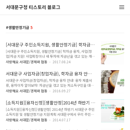
서대문구청 티스토리 블로그
생활안정기금
5
[서대문구 주민소득지원, 생활안정기금] 학자금
융자, 사업(창업)자금 지원!
[서대문구 주민소득지원, 생활안정기금] 학자금 융자, 사업(창
업)자금 지원! 사업확장이나 새 투자에 자금난을 겪고 있는 개인
사업자, 예비창업자 또는 학자금이나 재난복구비 마련에 어려움
사랑해요 서대문/경제와 협동
2017.08.24
이 있는 구민을 대상으로 '서대문구 주민소득지원 및 생활안정기
금'을 융자합니다. 서대문구 사업자금(창업자금) 및 학자금 융자
서대문구 사업자금(창업자금), 학자금 융자 안내!
안내 ● 신청기간 : 2017. 9. 4.(월) ~ 2017. 9. 15.(금) ● 신청
융자 제출서류, 융자이자 알아보자!
서대문구 사업자금(창업자금), 학자금 융자 안내! 융자 제출서
장소 : 서대문구청 5층 자치행정과(방문접수) ● 신청자격 : 신청
류, 융자이자 알아보자! 자금난을 겪고 있는 저소득구민을 대상
일 현재 서대문구에 1년 이상 계속 거주하고 잇는 구민 ※ 신청
으로 주민소득지원, 생활안정기금을 지원하여 소득증대, 생활안
후 심사기준에 적합해야 최종 융자대상자로 선정 ● 신청유형
사랑해요 서대문/경제와 협동
2016.09.27
정에 도움을 드리고자 합니다. Tong지기와 함께 자세히 알아볼
및 금액 ▶ 사업자금 - 기존 사업자 : 사업자 등록이 되어 있는 개
까요! :: 서대문구 사업자금(창업자금), 학자금 융자 안내 ■ 신청
인사업자(법인사업자는 제외) 3천만원 이하 - 창 업 자 :..
[소득지원][융자신청][생활안정]2014년 하반기 서
기간 : 2016. 9. 28.(수) ~ 2016. 10. 7.(금) ■ 신청장소 : 서대
대문구 주민소득지원 및 생활안정기금 지원계획
[소득지원][융자신청][생활안정] 2014년 하반기 서대문구 주민
문구청 5층 자치행정과 (방문접수) ■ 신청자격 : 신청일 현재 서
소득지원 및 생활안정기금 지원계획 서대문구에서 우리 주민들
대문구에 1년 이상 계속 거주하고 있는 구민 ※ 신청 후 심사기
을 위한 또 하나의 기쁜 소식을 들고왔어요! 2014 하반기 주민
준에 적합해야 최종 융자대상자로 선정 ▶ 신청 제외 대상 - 이미
사랑해요 서대문/경제와 협동
2014.07.17
소득 및 생활안정기금을 지원 계획이 발표되었습니다!!!! 이번
자립기반이 조성되어 있는 가구 - 오락, 투기 등 사행심을 조장하
지원 계획은요 자금난을 겪고 있는 구민의 소득증대 및 생활안정
거나, 퇴폐행위를 유발하는 사업 - 노점상 등 거리질..