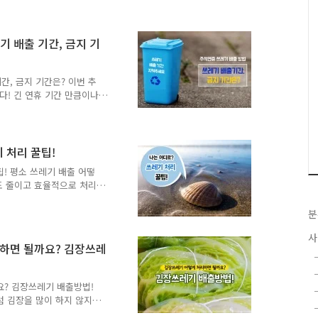
ng지기랑 함께 알아볼까요!
자원회수시설', '수도권매립
분께서는 불편하시더라도 다
기 배출 기간, 금지 기
하여 주시기 바랍니다. 폐기
랍니다. ※ 배출 금지기간 :
..
간, 금지 기간은? 이번 추
니다! 긴 연휴 기간 만큼이나
석 연휴 기간 쓰레기 배출
드릴게요~ 이번 추석 연휴기
경미화원 휴무등으로 생활쓰
 그래서 배출금지 기간이 정
 처리 꿀팁!
 16.(금) ※ 정상배출 : 2016.
! 평소 쓰레기 배출 어떻
의 : 서대문구청 청소행정과 ☎
도 줄이고 효율적으로 처리
면서 소각용과 재활용을 분리
 함께 버린곤 합니다. 생활
분
금부터 TONG지기가 소개
사
나 사료 같은 자원으로 활용
리하면 될까요? 김장쓰레
아닌데요. 옥수수대, 양파,
. 갑각류, 조개같은 패류
난 2014년 도입한 음식
요? 김장쓰레기 배출방법!
럼 김장을 많이 하지 않지
에 걱정이셨죠. 어떻게 처