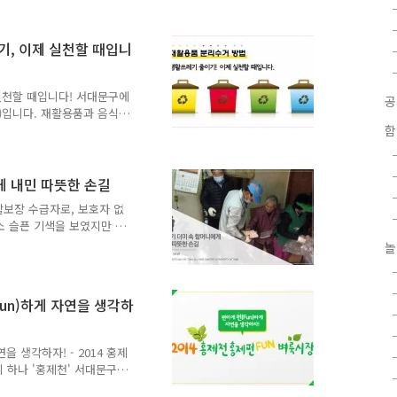
 여러분의 걱정을 덜어드리고
 15일부터 12월 20일까
요.가정에서 발생하는 김장쓰
기, 이제 실천할 때입니
쓰레기 처리방법 함께 알아
 : 2015년 11월 15일
 가정 김장쓰레기☞ 김장쓰레기
실천할 때입니다! 서대문구에
g)입니다. 재활용품과 음식물
이 급격하게 증가하고 있어
함
 적극적인 참여가 필요하겠
 재활용품 분리배출 배출방
물로 헹군 후 압착 상자류,
게 내민 따뜻한 손길
제거 신문지 - 물기에 젖지
활보장 수급자로, 보호자 없
 기타 병류 - 병뚜껑을 제
소 슬픈 기색을 보였지만 사
 고무, 플라스틱 등..
 형편은 그 누구도 알 수
놀
병문안을 하던 차에 할머니
매우 놀라운 광경을 보게 되
이 쌓여있었던 것이었습니다.
Fun)하게 자연을 생각하
. 생각보다 너무 많은 쓰레
 할머니 댁에 주 3회 가정
니다. 그리고, 마침내 8개
을 생각하자! - 2014 홍제
의 하나 '홍제천' 서대문구의
'까지 서대문구의 자랑거리