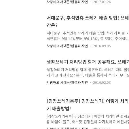
사랑해요 서대문/환경과 자연
2017.01.26
출'에 대해 안내해 드릴게요. 언제 배출하면 될지 To
설 연휴기간 생활폐기물 배출 안내 설 연휴 기간중 '
지' 휴무로 폐기물을 수거하지 않습니다. 주민 여러
서대문구, 추석연휴 쓰레기 배출 방법! 쓰레
음 사항을 준수하여 쾌적한 명절이 되도록 적극 협조
간은?
물은 연휴가 끝난 후에 내 집 앞에 내 놓아 주시기 바
2017. 1. 27. (금) ~ 1. 29.(일) -3일간- ※ 정상 배출일
서대문구, 추석연휴 쓰레기 배출 방법! 쓰레기 배출 기
석연휴는 9월 14일부터 9월 18일, 총 5일이 주어집
알려드릴 내용이 많은데요~ 오늘 알려드릴 내용은 추
사랑해요 서대문/환경과 자연
2016.09.05
에 대해 안내해 드릴게요! tong지기가 자세히 알려
간 중 「마포자원회수시설」 등 폐기물처리시설, 환
레기, 음식물쓰레기, 재활용품을 수거하지 않습니다.
생활쓰레기 처리방법 함께 공유해요. 쓰레기
해졌는데요! ※ 배출금지 기간 : 2016. 9. 14.(수) ~ 9.
생활쓰레기 처리방법 함께 공유해요. 쓰레기 처리 꿀팁
9. 17.(토) 이후 배출요일 저녁 6시부터 배출 ▶ 문
게 하고 계신가요? 분리, 배출을 통해서 쓰레기 부피
02-330-1376 추석 연휴기간 중 발..
하고 있으실텐데요. 하지만 아직도 쓰레기를 배출하
사랑해요 서대문/환경과 자연
2016.02.03
하지 않고 버리거나 재활용이 아닌 쓰레기를 재활용과
속 쓰레기를 간편하게 분리, 배출할 수 있는 꿀팁! 지
해드릴게요. #1. 음식물쓰레기 음식물 쓰레기는 퇴비
[김장쓰레기봉투] 김장쓰레기! 어떻게 처
할 수 있답니다. 모든 음식물 쓰레기가 적용되는 것은 
기 배출방법!
마늘 껍질류는 일반쓰레기로 분류해서 버려주셔야 해요
의 껍데기도 마찬가지로 일반쓰레기입니다. 우리구는 지
[김장쓰레기봉투] 김장쓰레기! 어떻게 처리하면 될까
물쓰레기 개별계..
참 바람이 불고, 어느덧 김장철이 다가왔어요.예전처
만, 조금 하더라도 평소보다 많이 생기는 쓰레기 때문
사랑해요 서대문/환경과 자연
2015.11.11