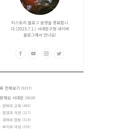
티스토리 블로그 운영을 종료합니
다.(2023.7.1.) 서대문구청 네이버
블로그에서 만나요!
류 전체보기
(5157)
랑해요 서대문
(2618)
문화와 교육
(480)
환경과 자연
(217)
경제와 협동
(324)
복지와 여성
(356)