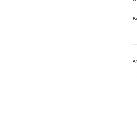
페
F
이
스
북
트
위
터
플
A
러
그
인
C