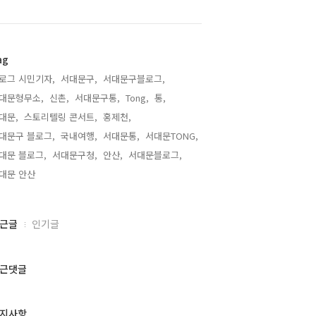
ag
로그 시민기자,
서대문구,
서대문구블로그,
대문형무소,
신촌,
서대문구통,
Tong,
통,
대문,
스토리텔링 콘서트,
홍제천,
대문구 블로그,
국내여행,
서대문통,
서대문TONG,
대문 블로그,
서대문구청,
안산,
서대문블로그,
대문 안산,
근글
인기글
근댓글
지사항