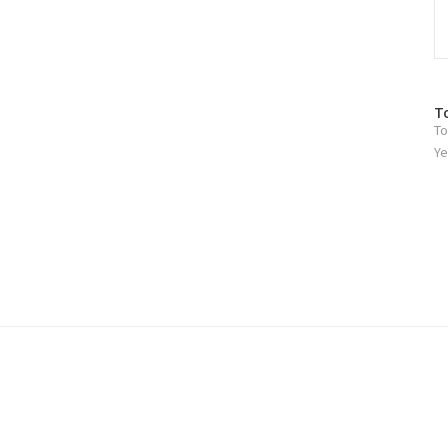
방
T
To
문
자
Ye
수