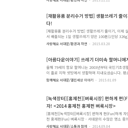
리해야 하는지 고민도 하시고요. TONG지기가 주부
자 준비한 시간! 김장쓰레기 처리 방법!서대문구는 11월
지 36일간 '김장쓰레기 특별수거기간'으로 정하였어
[재활용품 분리수거 방법] 생활쓰레기 줄이
레기를 신속하게 수거할 수 있도록 노력할게요. 김장
다!
볼까요^^ 김장쓰레기 배출방법☞ 김장쓰레기 특별수서기간
~ 12월 20일 (36일간)☞ 처리대상 : 일반주택 각
[재활용품 분리수거 방법] 생활쓰레기 줄이기, 이제 
배..
서 배출되는 1일 생활쓰레기 양은 100톤(1인당 326
쓰레기가 제대로 분리 배출되지 않아 생활쓰레기 양
사랑해요 서대문/환경과 자연
2015.03.20
요! 쓰레기를 올바르게 분리 배출하는 일!! 여러분의
죠? 지기와 함께 생활쓰레기 줄이기에 동참해주세요!
법 종류 세부품목 배출방법 종이류 종이컵, 종이팩 - 
[아름다운이야기] 쓰레기 더미속 할머니에
책자, 인쇄용지 - 비닐코팅 부분, 테이프, 스프링 등 
올해 79세의 함모 할머니는 2003년부터 국민기초생
않도록 반듯하게 핀 후 묶어서 배출 유리병류 음료수병,
이 홀로 지하 셋방에서 생활하며 지내오셨습니다. 평
거 후 내용물을 비우고 배출 고철류 고철, 비철금속류 -
람들이 자신의 집을 방문하는 것을 꺼려해 자세한 집안
함께해요 서대문/열린세상 이야기
2015.01.09
없었지요. 그러던 중 홍제1동 박영갑 동장이 할머니 
집안을 보게 되었습니다. 집 안에 들어선 박 동장은 
었습니다. 까만 비닐봉지가 현관부터 발 디딜 틈 없
[녹색장터][홍제천][벼룩시장] 편하게 펀(
박 동장은 이를 보자마자 놀라움과 걱정이 앞섰습니다
자! <2014 홍제천 홍제펀 벼룩시장>
기가 쌓여있었기 때문이지요. 이후 홍제1동 주민센터는
방문을 통해 집 안 청소와 병원치료를 꾸준하게 권했습
[홍제천][녹색장터][벼룩시장] 편하게 펀(Fun)하게 자연
월간의 ..
천 홍제펀(Fun) 벼룩시장 - 서대문의 수많은 명소 중
자랑거리 중 하나 '나눔' 자연을 생각하는 '녹색장터
사랑해요 서대문/소통과 참여
2014.09.04