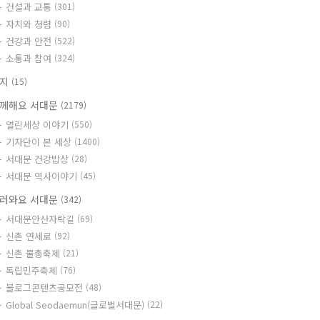
건설과 교통
(301)
자치와 청렴
(90)
건강과 안전
(522)
소통과 참여
(324)
공지
(15)
께해요 서대문
(2179)
열린세상 이야기
(550)
기자단이 본 세상
(1400)
서대문 건강밥상
(28)
서대문 역사이야기
(45)
러와요 서대문
(342)
서대문안산자락길
(69)
신촌 연세로
(92)
신촌 물총축제
(21)
독립민주축제
(76)
블로그콘텐츠공모전
(48)
Global Seodaemun(글로벌서대문)
(22)