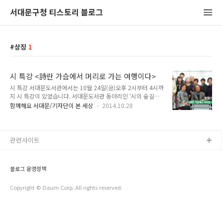
서대문구청 티스토리 블로그
상징
1
시 특강 <詩란 가슴에서 머리로 가는 여행이다>
시 특강 서대문도서관에서는 10월 24일(금)오후 2시부터 4시까
지 시 특강이 있었습니다. 서대문도서관 동아리인 ‘시의 숲길을
걷다’ 회원들과 일반 신청자들을 위해 마련한 시 특강은 8월부터
함께해요 서대문/기자단이 본 세상
2014.10.28
10월까지 한 달에 한 차례 지속적으로 열렸는데요. 24일 특강은
세 번의 특강 중 마지막 특강이었습니다. 지난 두 번의 특강 역시
TONG을 통해 소개해드린 적이 있지요. ^^ 8월 : 이영순 시인 특
강 바로 가기 (http://tongblog.sdm.go.kr/2763) 9월 : 신광
관련사이트
호 시인 특강 바로 가기 (http://tongblog.sdm.go.kr/2844)
이날의 특강은 함동선 시인께서 해주셨습니다. 함 시인은 1930
년 황해도 연백에서 출생하셨으며 서정주 선생님의 추천으로 현
블로그 운영정책
대문학을 통하여 등단하신 후..
Copyright © Daum Corp. All rights reserved.